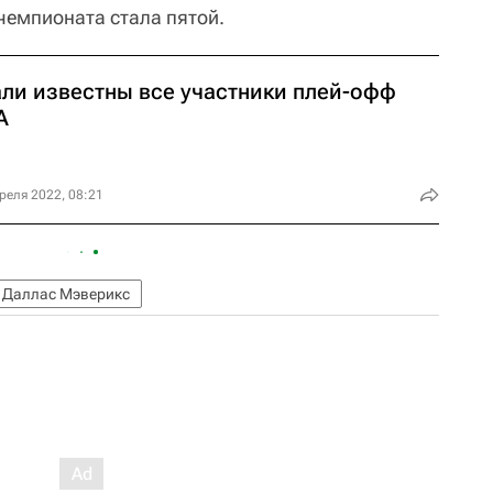
чемпионата стала пятой.
али известны все участники плей-офф
А
реля 2022, 08:21
Даллас Мэверикс