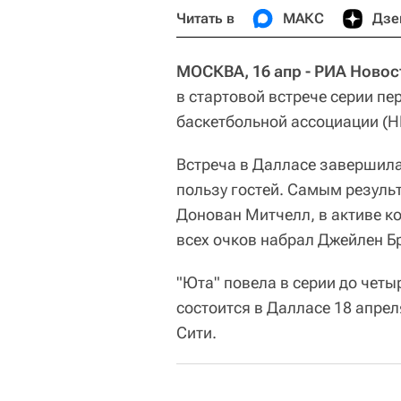
Читать в
МАКС
Дзе
МОСКВА, 16 апр - РИА Новос
в стартовой встрече серии п
баскетбольной ассоциации (Н
Встреча в Далласе завершилась
пользу гостей. Самым резуль
Донован Митчелл, в активе к
всех очков набрал Джейлен Бр
"Юта" повела в серии до четы
состоится в Далласе 18 апреля
Сити.