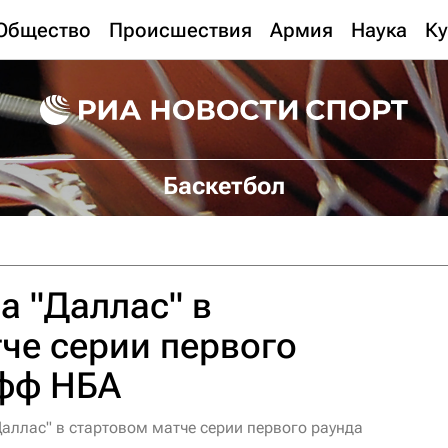
Общество
Происшествия
Армия
Наука
Ку
Баскетбол
а "Даллас" в
че серии первого
офф НБА
Даллас" в стартовом матче серии первого раунда