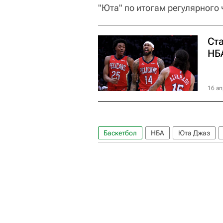
"Юта" по итогам регулярного 
Ст
НБ
16 ап
Баскетбол
НБА
Юта Джаз