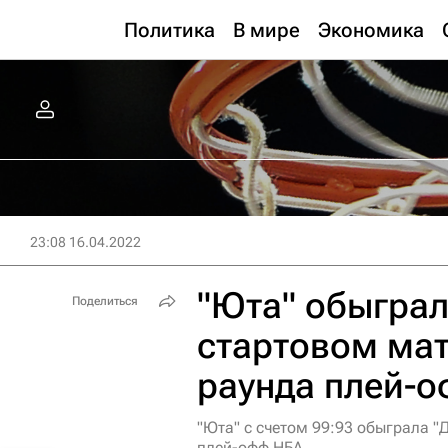
Политика
В мире
Экономика
23:08 16.04.2022
"Юта" обыграл
Поделиться
стартовом мат
раунда плей-
"Юта" с счетом 99:93 обыграла "
плей-офф НБА