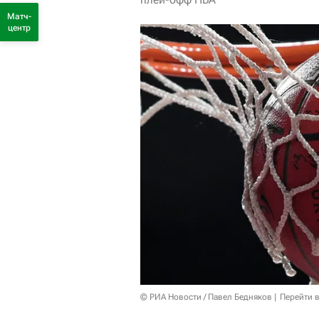
Матч-
центр
© РИА Новости / Павел Бедняков
Перейти 