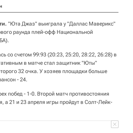
н
ти.
"Юта Джаз" выиграла у "Даллас Маверикс"
ервого раунда плей-офф Национальной
БА).
 со счетом 99:93 (20:23, 25:20, 28:22, 26:28) в
тативным в матче стал защитник "Юты"
оторого 32 очка. У хозяев площадки больше
ансон - 24.
рех побед - 1-0. Второй матч противостояния
, а 21 и 23 апреля игры пройдут в Солт-Лейк-