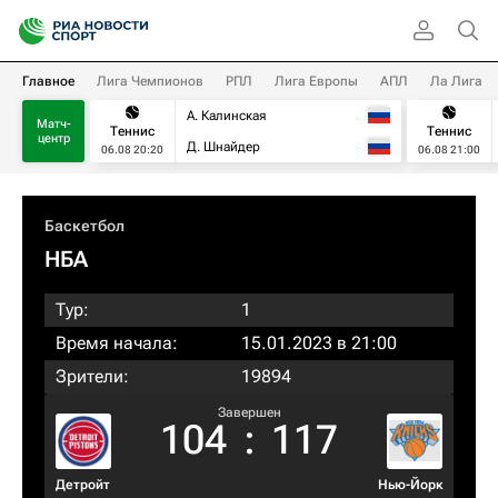
Главное
Лига Чемпионов
РПЛ
Лига Европы
АПЛ
Ла Лига
А. Калинская
Матч-
Теннис
Теннис
центр
Д. Шнайдер
06.08 20:20
06.08 21:00
Баскетбол
НБА
Тур:
1
Время начала:
15.01.2023 в 21:00
Зрители:
19894
Завершен
104
:
117
Детройт
Нью-Йорк