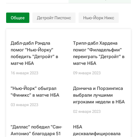
Общее
Детройт Пистонс
Нью-Йорк Никс
Дабл-дабл Рэндла
Трипл-дабл Хардена
помог "Нью-Йорку"
помог "Филадельфии"
победить "Детройт" в
переиграть "Детройт" в
матче НБА
матче НБА
16 января 2023
09 января 2023
"Нью-Йорк" обыграл
Дончича и Порзингиса
"Финикс" в матче НБА
выбрали лучшими
игроками недели в НБА
03 января 2023
02 января 2023
"Даллас" победил "Сан-
НБА
Антонио" благодаря 51
дисквалифицировала