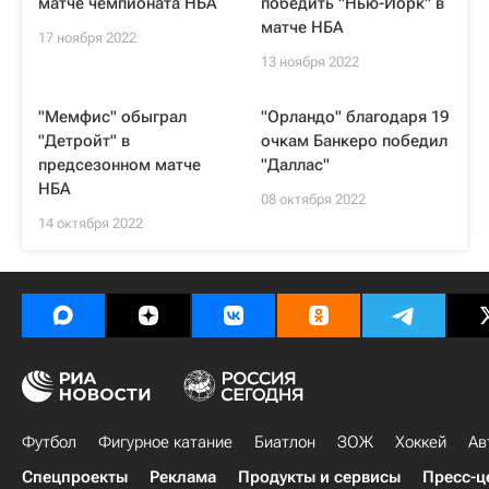
матче чемпионата НБА
победить "Нью-Йорк" в
матче НБА
17 ноября 2022
13 ноября 2022
"Мемфис" обыграл
"Орландо" благодаря 19
"Детройт" в
очкам Банкеро победил
предсезонном матче
"Даллас"
НБА
08 октября 2022
14 октября 2022
Футбол
Фигурное катание
Биатлон
ЗОЖ
Хоккей
Ав
Спецпроекты
Реклама
Продукты и сервисы
Пресс-ц