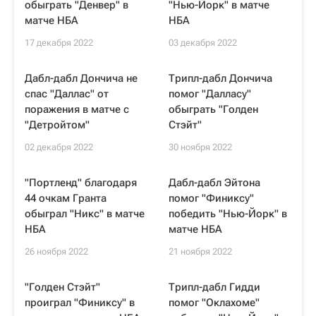
обыграть "Денвер" в
"Нью-Йорк" в матче
матче НБА
НБА
17 декабря 2022
03 декабря 2022
Дабл-дабл Дончича не
Трипл-дабл Дончича
спас "Даллас" от
помог "Далласу"
поражения в матче с
обыграть "Голден
"Детройтом"
Стэйт"
02 декабря 2022
30 ноября 2022
"Портленд" благодаря
Дабл-дабл Эйтона
44 очкам Гранта
помог "Финиксу"
обыграл "Никс" в матче
победить "Нью-Йорк" в
НБА
матче НБА
26 ноября 2022
21 ноября 2022
"Голден Стэйт"
Трипл-дабл Гидди
проиграл "Финиксу" в
помог "Оклахоме"