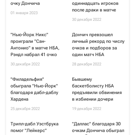
очку Дончича
одиннадцать игроков
после драки в матче
01 января 2023
30 декабря 2022
"Нью-Йорк Никс"
Дончич превзошел
проиграли "Сан-
личный рекорд по числу
Антонио" в матче НБА,
очков и подборов за
Рэндл набрал 41 очко
один матч НБА
30 декабря 2022
28 декабря 2022
"Филадельфия"
Бывшему
обыграла "Нью-Йорк"
баскетболисту НБА
благодаря дабл-даблу
предъявили обвинения
Хардена
в избиении дочери
25 декабря 2022
19 декабря 2022
Трипл-дабл Уэстбрука
"Даллас" благодаря 30
помог "Лейкерс"
очкам Дончича обыграл