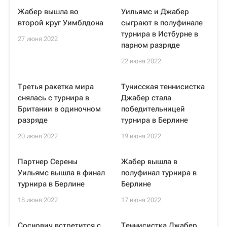
Жабер вышла во
Уильямс и Джабер
второй круг Уимблдона
сыграют в полуфинале
турнира в Истбурне в
27 июня 2022
парном разряде
22 июня 2022
Третья ракетка мира
Тунисская теннисистка
снялась с турнира в
Джабер стала
Британии в одиночном
победительницей
разряде
турнира в Берлине
20 июня 2022
19 июня 2022
Партнер Серены
Жабер вышла в
Уильямс вышла в финал
полуфинал турнира в
турнира в Берлине
Берлине
18 июня 2022
17 июня 2022
Соснович встретится с
Теннисистка Джабер