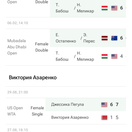
Open
Double
Т.
Н.
6
6
Бабош
Меликар
06.02, 14:10
Е.
Э.
6
6
Mubadala
Остапенко
Перес
Female
Abu Dhabi
Double
Open
Т.
Н.
4
4
Бабош
Меликар
Виктория Азаренко
29.08, 21:00
6
7
Джессика Пегула
US Open
Female
WTA
Single
1
5
Виктория Азаренко
27.08, 18:15