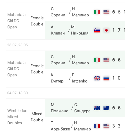
С.
Н.
6
6
10
Mubadala
Эррани
Меликар
Female
Citi DC
Double
Open
А.
М.
1
7
12
Клепач
Ниномия
28.07, 23:05
С.
Н.
6
6
Mubadala
Эррани
Меликар
Female
Citi DC
Double
Open
К.
P.
1
0
Бултер
Iatcenko
04.07, 18:30
М.
С.
6
6
Wimbledon
Полманс
Сандерс
Mixed
Mixed
Double
Doubles
Т.
Н.
3
3
Аррибаже
Меликар