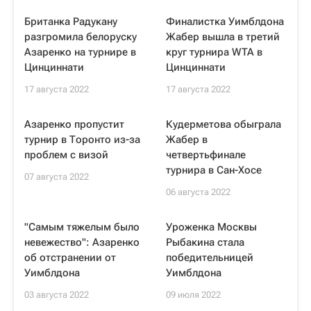
Британка Радукану
Финалистка Уимблдона
разгромила белоруску
Жабер вышла в третий
Азаренко на турнире в
круг турнира WTA в
Цинциннати
Цинциннати
17 августа 2022
17 августа 2022
Азаренко пропустит
Кудерметова обыграла
турнир в Торонто из-за
Жабер в
проблем с визой
четвертьфинале
турнира в Сан-Хосе
07 августа 2022
06 августа 2022
"Самым тяжелым было
Уроженка Москвы
невежество": Азаренко
Рыбакина стала
об отстранении от
победительницей
Уимблдона
Уимблдона
03 августа 2022
09 июля 2022