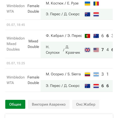
М. Костюк
Е. Рузе
Wimbledon
Female
WTA
Double
Э. Перес
Д. Схюрс
05.07, 18:45
6
6
3
Ф. Кабрал
Э. Перес
Wimbledon
Mixed
Mixed
Double
Н.
Д.
Doubles
7
4
6
Скупски
Кравчик
05.07, 15:25
3
1
М. Осорио
S. Sierra
Wimbledon
Female
WTA
Double
6
6
Э. Перес
Д. Схюрс
Общее
Виктория Азаренко
Онс Жабер