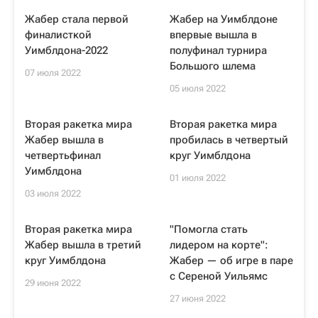
Жабер стала первой
Жабер на Уимблдоне
финалисткой
впервые вышла в
Уимблдона-2022
полуфинал турнира
Большого шлема
07 июля 2022
05 июля 2022
Вторая ракетка мира
Вторая ракетка мира
Жабер вышла в
пробилась в четвертый
четвертьфинал
круг Уимблдона
Уимблдона
01 июля 2022
03 июля 2022
Вторая ракетка мира
"Помогла стать
Жабер вышла в третий
лидером на корте":
круг Уимблдона
Жабер — об игре в паре
с Сереной Уильямс
29 июня 2022
27 июня 2022