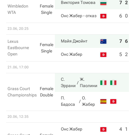
7
2
Виктория Томова
Wimbledon
Female
WTA
Single
6
0
Онс Жабер
- отказ
23.06, 20:25
7
6
Майя Джойнт
Lexus
Female
Eastbourne
Single
Open
5
2
Онс Жабер
21.06, 17:00
С.
Ж.
Эррани
Паолини
Grass Court
Female
Championships
Double
П.
О.
Бадоса
Жабер
20.06, 12:35
4
1
Онс Жабер