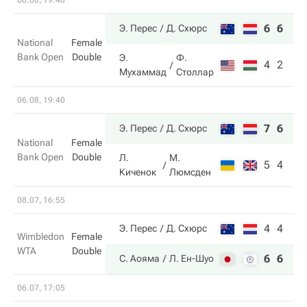
08.08, 19:40
6
6
Э. Перес
Д. Схюрс
National
Female
Bank Open
Double
Э.
Ф.
4
2
Мухаммад
Столлар
06.08, 19:40
7
6
Э. Перес
Д. Схюрс
National
Female
Bank Open
Double
Л.
М.
5
4
Киченок
Люмсден
08.07, 16:55
4
4
Э. Перес
Д. Схюрс
Wimbledon
Female
WTA
Double
6
6
С. Аояма
Л. Ен-Шуо
06.07, 17:05