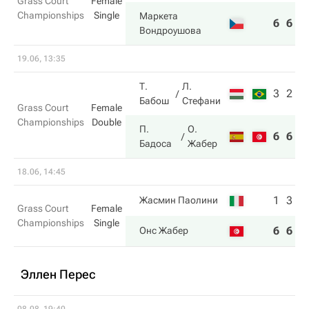
Grass Court
Female
Championships
Single
Маркета
6
6
Вондроушова
19.06, 13:35
Т.
Л.
3
2
Бабош
Стефани
Grass Court
Female
Championships
Double
П.
О.
6
6
Бадоса
Жабер
18.06, 14:45
1
3
Жасмин Паолини
Grass Court
Female
Championships
Single
6
6
Онс Жабер
Эллен Перес