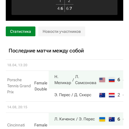
1
2
4
:
6
6
:
7
Статистика
Новости участников
Последние матчи между собой
18.04, 13:20
Н.
Л.
6
4
Porsche
Меликар
Самсонова
Female
Tennis Grand
Double
Prix
2
6
Э. Перес
Д. Схюрс
14.08, 20:15
6
6
Л. Киченок
Э. Перес
Cincinnati
Female