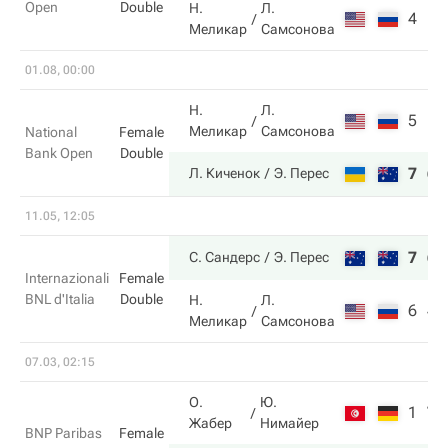
Open
Double
Н.
Л.
4
1
Меликар
Самсонова
01.08, 00:00
Н.
Л.
5
1
Меликар
Самсонова
National
Female
Bank Open
Double
7
6
Л. Киченок
Э. Перес
11.05, 12:05
7
6
С. Сандерс
Э. Перес
Internazionali
Female
BNL d'Italia
Double
Н.
Л.
6
4
Меликар
Самсонова
07.03, 02:15
О.
Ю.
1
7
Жабер
Нимайер
BNP Paribas
Female