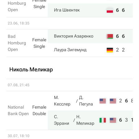
Female
Homburg
Single
Open
6
6
Ига Швентек
23.06, 18:35
6
6
Виктория Азаренко
Bad
Female
Homburg
Single
Open
2
2
Лаура Зигемунд
Николь Меликар
07.08, 21:45
М.
Д.
2
6
8
Кесслер
Пегула
National
Female
Bank Open
Double
С.
Н.
6
3
10
Эррани
Меликар
30.07, 18:10