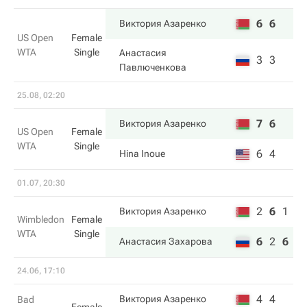
6
6
Виктория Азаренко
US Open
Female
WTA
Single
Анастасия
3
3
Павлюченкова
25.08, 02:20
7
6
Виктория Азаренко
US Open
Female
WTA
Single
6
4
Hina Inoue
01.07, 20:30
2
6
1
Виктория Азаренко
Wimbledon
Female
WTA
Single
6
2
6
Анастасия Захарова
24.06, 17:10
4
4
Виктория Азаренко
Bad