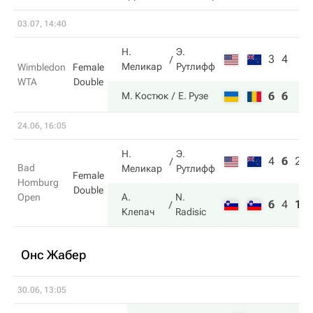
03.07, 14:40
Н.
Э.
3
4
Меликар
Рутлифф
Wimbledon
Female
WTA
Double
6
6
М. Костюк
Е. Рузе
24.06, 16:05
Н.
Э.
4
6
2
Bad
Меликар
Рутлифф
Female
Homburg
Double
Open
А.
N.
6
4
10
Клепач
Radisic
Онс Жабер
30.06, 13:05