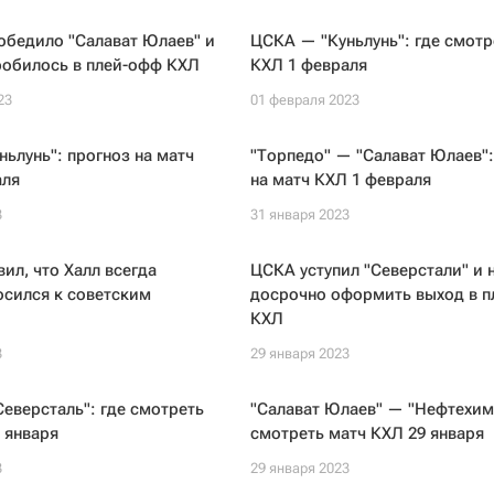
обедило "Салават Юлаев" и
ЦСКА — "Куньлунь": где смотр
робилось в плей-офф КХЛ
КХЛ 1 февраля
23
01 февраля 2023
ьлунь": прогноз на матч
"Торпедо" — "Салават Юлаев":
аля
на матч КХЛ 1 февраля
3
31 января 2023
вил, что Халл всегда
ЦСКА уступил "Северстали" и 
осился к советским
досрочно оформить выход в 
КХЛ
3
29 января 2023
еверсталь": где смотреть
"Салават Юлаев" — "Нефтехими
 января
смотреть матч КХЛ 29 января
3
29 января 2023