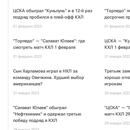
ЦСКА обыграл "Куньлунь" и в 12-й раз
"Торпедо" п
подряд пробился в плей-офф КХЛ
досрочно п
01 февраля 2023
01 февраля 20
"Торпедо" — "Салават Юлаев": где
ЦСКА — "Кун
смотреть матч КХЛ 1 февраля
КХЛ 1 февр
01 февраля 2023
31 января 202
Сын Харламова играл в НХЛ за
Третьяк зая
команду Овечкина. Худший выбор
хорошо отн
американцев?
игрокам
31 января 2023
30 января 202
"Салават Юлаев" обыграл
"ЦСКА" — "С
"Нефтехимик" и одержал третью
матч КХЛ 29
победу подряд в КХЛ
29 января 202
29 января 2023