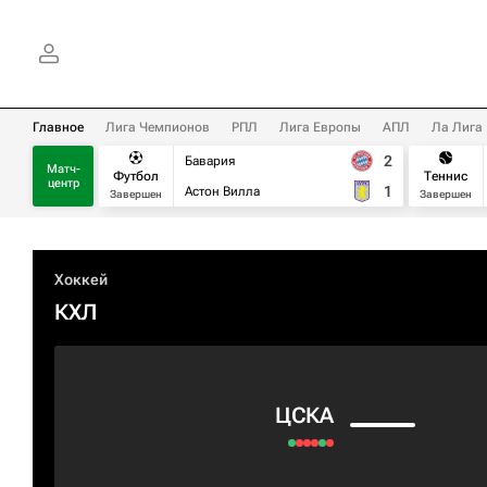
Главное
Лига Чемпионов
РПЛ
Лига Европы
АПЛ
Ла Лига
2
Бавария
Матч-
Футбол
Теннис
центр
1
Астон Вилла
Завершен
Завершен
Хоккей
КХЛ
ЦСКА