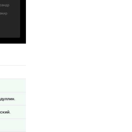
сандр
акир
дуллин
.
ский
.