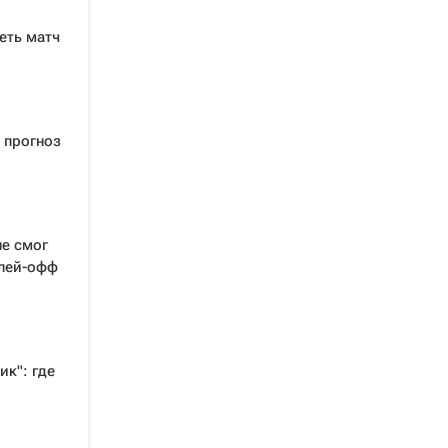
еть матч
 прогноз
не смог
плей-офф
к": где