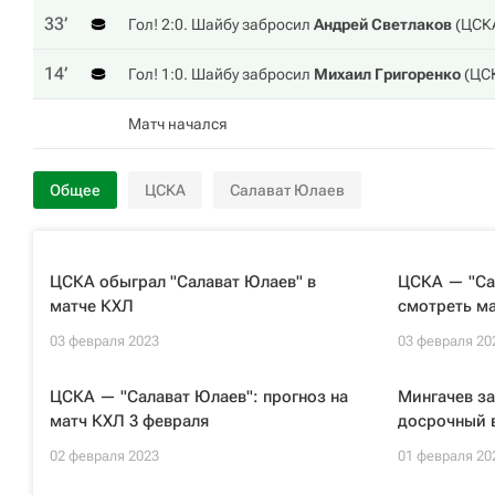
33‎’‎
Гол! 2:0. Шайбу забросил
Андрей Светлаков
(
ЦСК
14‎’‎
Гол! 1:0. Шайбу забросил
Михаил Григоренко
(
ЦС
Матч начался
Общее
ЦСКА
Салават Юлаев
ЦСКА обыграл "Салават Юлаев" в
ЦСКА — "Сал
матче КХЛ
смотреть ма
03 февраля 2023
03 февраля 20
ЦСКА — "Салават Юлаев": прогноз на
Мингачев за
матч КХЛ 3 февраля
досрочный 
02 февраля 2023
01 февраля 20