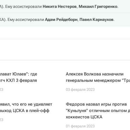
А
). Ему ассистировали
Никита Нестеров
,
Михаил Григоренко
.
КА
). Ему ассистировали
Адам Рейдеборн
,
Павел Карнаухов
.
ават Юлаев": где
Алексея Волкова назначили
тч КХЛ 3 февраля
генеральным менеджером "Тр
23
03 февраля 2023
явил, что его не удивляет
Федоров назвал игры против
выход ЦСКА в плей-офф
"Куньлуня" отличным опытом 
хоккеистов ЦСКА
23
01 февраля 2023