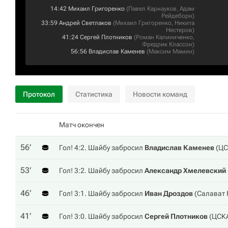
14:42
Михаил Григоренко
(
Павел Карнаухов
,
Адам
Рейдеборн
)
33:59
Андрей Светлаков
(
Михаил Григоренко
,
Никита
Нестеров
)
41:24
Сергей Плотников
(
Роман Калиниченко
,
Фредрик Классон
)
56:56
Владислав Каменев
(
Максим Мамин
)
Протокол
Статистика
Новости команд
Матч окончен
56‎’‎
Гол! 4:2. Шайбу забросил
Владислав Каменев
(
ЦС
53‎’‎
Гол! 3:2. Шайбу забросил
Александр Хмелевский
46‎’‎
Гол! 3:1. Шайбу забросил
Иван Дроздов
(
Салават
41‎’‎
Гол! 3:0. Шайбу забросил
Сергей Плотников
(
ЦСК