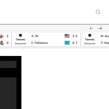
2
2
5
Э. Ли
М. Ан
Теннис
Теннис
0
6
7
Е. Рыбакина
Л. Фе
Завершен
Завершен