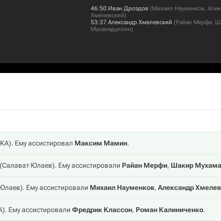
46:50
Иван Дроздов
(
Михаил Науменков
,
Алек
Хмелевский
)
53:37
Александр Хмелевский
(
Райан Мерфи
,
Ш
Мухамадуллин
)
КА
). Ему ассистировал
Максим Мамин
.
(
Салават Юлаев
). Ему ассистировали
Райан Мерфи
,
Шакир Мухама
 Юлаев
). Ему ассистировали
Михаил Науменков
,
Александр Хмелев
А
). Ему ассистировали
Фредрик Классон
,
Роман Калиниченко
.