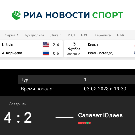
Серия А
Бундеслига
Лига 1
КХЛ
НХЛ
Евролига
НБА
3
4
I. Jovic
Кельн
Футбол
6
6
А. Корнеева
Реал Сосьедад
Завершен
Тур:
1
Время начала:
03.02.2023 в 19:30
Завершен
4
:
2
Салават Юлаев