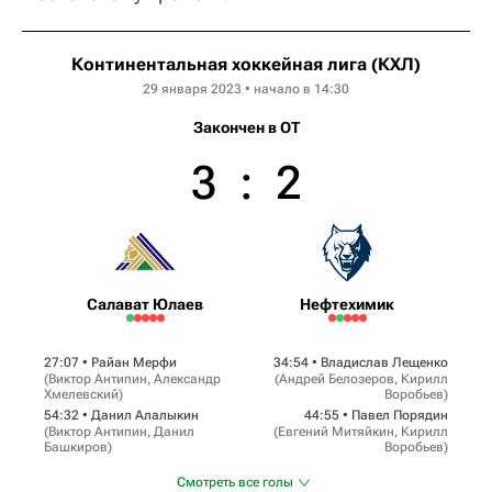
Континентальная хоккейная лига (КХЛ)
29 января 2023 • начало в 14:30
Закончен в OT
3
:
2
Салават Юлаев
Нефтехимик
27:07 •
Райан Мерфи
34:54 •
Владислав Лещенко
(
Виктор Антипин
,
Александр
(
Андрей Белозеров
,
Кирилл
Хмелевский
)
Воробьев
)
54:32 •
Данил Алалыкин
44:55 •
Павел Порядин
(
Виктор Антипин
,
Данил
(
Евгений Митяйкин
,
Кирилл
Башкиров
)
Воробьев
)
Смотреть все голы