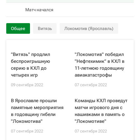
Матч начался
Общее
Витязь
Локомотив (Ярославль)
"Витязь" продлил
"Локомотив" победил
беспроигрышную
"Нефтехимик" в КХЛ в
серию в КХЛ до
11-летнюю годовщину
четырех игр
авиакатастрофы
09 сентября 2022
07 сентября 2022
В Ярославле прошли
Команды КХЛ проведут
памятные мероприятия
матчи игрового дня с
в годовщину гибели
нашивками в память о
"Локомотива"
"Локомотиве"
07 сентября 2022
07 сентября 2022