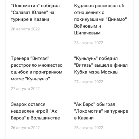
"Локомотив" победил
Кудашов рассказал об
"Салават Юлаев" на
отношениях с
турнире в Казани
покинувшими "Динамо"
Войновым и
28 августа 2022
Шипачевым
28 августа 2022
Тренера "Витязя"
"Куньлунь" победил
расстроило множество
"Витязь" вышел в финал
ошибок в проигранном
Кубка мэра Москвы
матче "Куньлуню"
27 августа 2022
27 августа 2022
Знарок остался
"Ак Барс" обыграл
недоволен игрой "Ак
"Локомотив" на турнире
Барса" в большинстве
в Казани
26 августа 2022
26 августа 2022