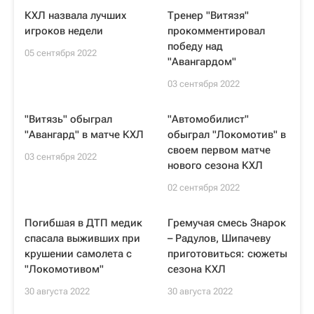
КХЛ назвала лучших
Тренер "Витязя"
игроков недели
прокомментировал
победу над
05 сентября 2022
"Авангардом"
03 сентября 2022
"Витязь" обыграл
"Автомобилист"
"Авангард" в матче КХЛ
обыграл "Локомотив" в
своем первом матче
03 сентября 2022
нового сезона КХЛ
02 сентября 2022
Погибшая в ДТП медик
Гремучая смесь Знарок
спасала выживших при
– Радулов, Шипачеву
крушении самолета с
приготовиться: сюжеты
"Локомотивом"
сезона КХЛ
30 августа 2022
30 августа 2022