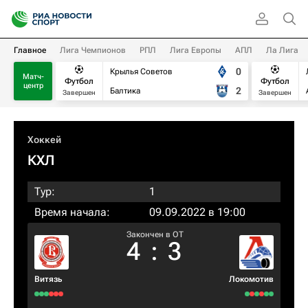
Главное
Лига Чемпионов
РПЛ
Лига Европы
АПЛ
Ла Лига
0
Крылья Советов
Матч-
Футбол
Футбол
центр
2
Балтика
Завершен
Завершен
Хоккей
КХЛ
Тур:
1
Время начала:
09.09.2022 в 19:00
Закончен в OT
4
:
3
Витязь
Локомотив