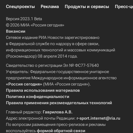
Спецпроекты
Реклама
Продукты и сервисы
Пресс-ц
Версия 2023.1 Beta
© 2026 МИА «Россия сегодня»
Вакансии
Сетевое издание РИА Новости зарегистрировано
в Федеральной службе по надзору в сфере связи,
информационных технологий и массовых коммуникаций
(Роскомнадзор) 08 апреля 2014 года.
Свидетельство о регистрации Эл № ФС77-57640
Учредитель: Федеральное государственное унитарное
предприятие Международное информационное агентство
«Россия сегодня»
(МИА «Россия сегодня»).
Правила использования материалов
Политика конфиденциальности
Правила применения рекомендательных технологий
Главный редактор:
Гаврилова А.В.
Адрес электронной почты Редакции:
r-sport.internet@ria.ru
По вопросам размещения пресс-релизов и рекламы
воспользуйтесь
формой обратной связи