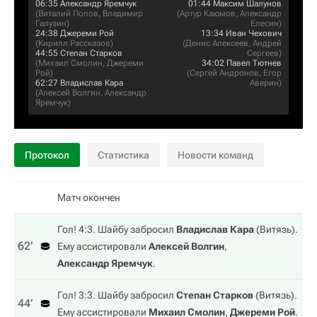
06:35
Александр Яремчук
01:44
Максим Шалунов
(
Виталий Попов
,
Владимир
(
Артур Каюмов
,
Александр
Галузин
)
Елесин
)
24:38
Джереми Рой
13:34
Иван Чехович
(
Кирилл Рассказов
)
(
Денис Алексеев
,
Андрей
44:55
Степан Старков
Сергеев
)
(
Михаил Смолин
,
Джереми
34:02
Павел Тютнев
Рой
)
(
Сергей Андронов
,
Егор
62:27
Владислав Кара
Аверин
)
(
Алексей Волгин
,
Александр
Яремчук
)
Протокол
Статистика
Новости команд
Матч окончен
Гол! 4:3. Шайбу забросил
Владислав Кара
(
Витязь
).
62‎’‎
Ему ассистировали
Алексей Волгин
,
Александр Яремчук
.
Гол! 3:3. Шайбу забросил
Степан Старков
(
Витязь
).
44‎’‎
Ему ассистировали
Михаил Смолин
,
Джереми Рой
.