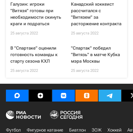
Галузин: игроки
Канадский хоккеист
"Витязя" готовы при
рассчитался с
необходимости скинуть
"Витязем" за
краги и подраться
расторжение контракта
25 августа 2022
25 августа 2022
В "Спартаке" оценили
"Спартак" победил
готовность команды к
"Витязь" в матче Кубка
старту сезона КХЛ
мэра Москвы
25 августа 2022
25 августа 2022
Футбол
Фигурное катание
Биатлон
ЗОЖ
Хоккей
Ав