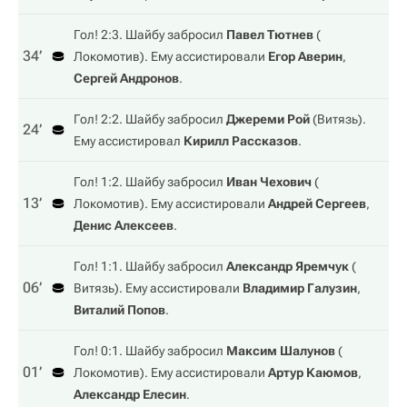
Гол! 2:3. Шайбу забросил
Павел Тютнев
(
34‎’‎
Локомотив
). Ему ассистировали
Егор Аверин
,
Сергей Андронов
.
Гол! 2:2. Шайбу забросил
Джереми Рой
(
Витязь
).
24‎’‎
Ему ассистировал
Кирилл Рассказов
.
Гол! 1:2. Шайбу забросил
Иван Чехович
(
13‎’‎
Локомотив
). Ему ассистировали
Андрей Сергеев
,
Денис Алексеев
.
Гол! 1:1. Шайбу забросил
Александр Яремчук
(
06‎’‎
Витязь
). Ему ассистировали
Владимир Галузин
,
Виталий Попов
.
Гол! 0:1. Шайбу забросил
Максим Шалунов
(
01‎’‎
Локомотив
). Ему ассистировали
Артур Каюмов
,
Александр Елесин
.