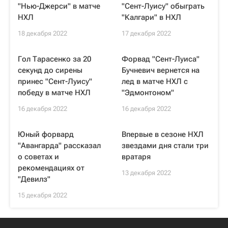
"Нью-Джерси" в матче
"Сент-Луису" обыграть
НХЛ
"Калгари" в НХЛ
18 декабря 2022
17 декабря 2022
Гол Тарасенко за 20
Форвад "Сент-Луиса"
секунд до сирены
Бучневич вернется на
принес "Сент-Луису"
лед в матче НХЛ с
победу в матче НХЛ
"Эдмонтоном"
16 декабря 2022
16 декабря 2022
Юный форвард
Впервые в сезоне НХЛ
"Авангарда" рассказал
звездами дня стали три
о советах и
вратаря
рекомендациях от
13 декабря 2022
"Девилз"
15 декабря 2022