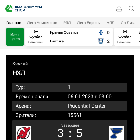
Главное
Лига Чемпионов
РПЛ
Лига Европы
АПЛ
Ла Лига
0
Крылья Советов
Матч-
Футбол
Футбол
центр
2
Балтика
Завершен
Завершен
Хоккей
НХЛ
Тур:
1
Время начала:
06.01.2023 в 03:00
Арена:
Prudential Center
Зрители:
15561
Завершен
3
:
5