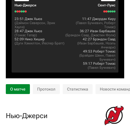
Нью-Джерси
Сент-Луис
23:51
Джек Хьюз
11:47
Джордан Киру
(
Дэймон Северсон
,
Эрик
(
Павел Бучневич
,
Роберт
Хаула
)
Томас
)
28:47
Джек Хьюз
36:27
Иван Барбашев
(
Томас Татар
)
(
Брэндон Саад
,
Джастин Фолк
)
52:09
Нико Хишир
42:27
Брэндон Саад
(
Дуги Хэмилтон
,
Йеспер Братт
)
(
Иван Барбашев
,
Ноэль
Аччиари
)
49:53
Роберт Томас
(
Брэйден Шенн
,
Павел
Бучневич
)
59:17
Роберт Томас
(
Павел Бучневич
)
О матче
Протокол
Статистика
Новости коман
Нью-Джерси