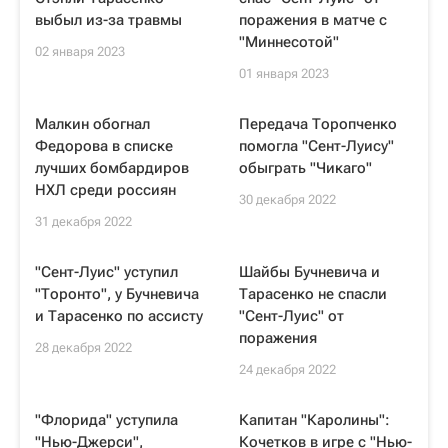
выбыл из-за травмы
поражения в матче с
"Миннесотой"
02 января 2023
01 января 2023
Малкин обогнал
Передача Торопченко
Федорова в списке
помогла "Сент-Луису"
лучших бомбардиров
обыграть "Чикаго"
НХЛ среди россиян
30 декабря 2022
31 декабря 2022
"Сент-Луис" уступил
Шайбы Бучневича и
"Торонто", у Бучневича
Тарасенко не спасли
и Тарасенко по ассисту
"Сент-Луис" от
поражения
28 декабря 2022
24 декабря 2022
"Флорида" уступила
Капитан "Каролины":
"Нью-Джерси",
Кочетков в игре с "Нью-