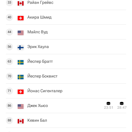
Райан Грейвс
33
Акира Шмид
40
Майлс Вуд
44
Эрик Хаула
56
Йеспер Братт
63
Йеспер Боквист
70
Йонас Сигенталер
71
Джек Хьюз
86
23:51
28:47
Кевин Бал
88