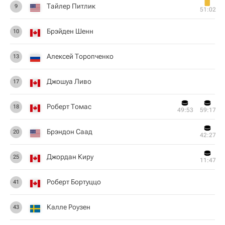
Тайлер Питлик
9
51:02
Брэйден Шенн
10
Алексей Торопченко
13
Джошуа Ливо
17
Роберт Томас
18
49:53
59:17
Брэндон Саад
20
42:27
Джордан Киру
25
11:47
Роберт Бортуццо
41
Калле Роузен
43