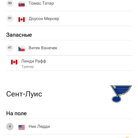
Томас Татар
90
Доусон Мерсер
91
Запасные
Витек Ванечек
41
Линди Рафф
Тренер
Сент-Луис
На поле
Ник Ледди
4