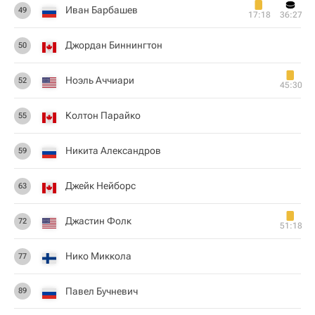
Иван Барбашев
49
17:18
36:27
Джордан Биннингтон
50
Ноэль Аччиари
52
45:30
Колтон Парайко
55
Никита Александров
59
Джейк Нейборс
63
Джастин Фолк
72
51:18
Нико Миккола
77
Павел Бучневич
89