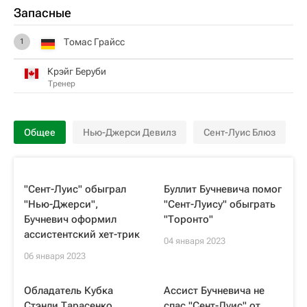
Запасные
Томас Грайсс
1
Крэйг Беруби
Тренер
Общее
Нью-Джерси Девилз
Сент-Луис Блюз
"Сент-Луис" обыграл
Буллит Бучневича помог
"Нью-Джерси",
"Сент-Луису" обыграть
Бучневич оформил
"Торонто"
ассистентский хет-трик
04 января 2023
06 января 2023
Обладатель Кубка
Ассист Бучневича не
Стэнли Тарасенко
спас "Сент-Луис" от