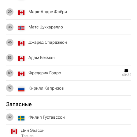
Марк-Андре Флёри
29
Матс Цуккарелло
36
Джаред Спарджеон
46
Адам Бекман
53
Фредерик Годро
89
40:32
Кирилл Капризов
97
Запасные
Филип Густавссон
32
Дин Эвасон
Тренер