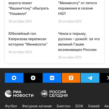
ворота помог
"Миннесоту" от пятого
"Вашингтону" обыграть
поражения в сезоне
"Нэшвилл"
НХЛ
30 октября 2022
30 октября 2022
Юбилейный гол
Чехов в тюрьму,
Капризова переписал
русских – домой: за что
историю "Миннесоты"
великий Гашек
возненавидел Россию
30 октября 2022
28 октября 2022
Футбол
Фигурное катание
Биатлон
ЗОЖ
Хоккей
Ав