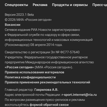
Спецпроекты
Реклама
Продукты и сервисы
Пресс-ц
Версия 2023.1 Beta
© 2026 МИА «Россия сегодня»
Вакансии
Сетевое издание РИА Новости зарегистрировано
в Федеральной службе по надзору в сфере связи,
информационных технологий и массовых коммуникаций
(Роскомнадзор) 08 апреля 2014 года.
Свидетельство о регистрации Эл № ФС77-57640
Учредитель: Федеральное государственное унитарное
предприятие Международное информационное агентство
«Россия сегодня»
(МИА «Россия сегодня»).
Правила использования материалов
Политика конфиденциальности
Правила применения рекомендательных технологий
Главный редактор:
Гаврилова А.В.
Адрес электронной почты Редакции:
r-sport.internet@ria.ru
По вопросам размещения пресс-релизов и рекламы
воспользуйтесь
формой обратной связи