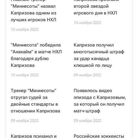
"Миннесоты" назвал
второй звездой
Капризова одним из
игрового дня в НХЛ
лучших игроков НХЛ
10 ноября 2022
10 ноября 2022
"Миннесота" победила
Капризов получил
"Анахайм" в матче НХЛ
многотысячный штраф
благодаря дублю
за удар канадца
Капризова
клюшкой по лицу
10 ноября 2022
09 ноября 2022
Тренер "Миннесоты"
Появилось видео
отругал судей за
эпизода с Капризовым,
двойные стандарты в
за который он получил
отношении Капризова
матч-штраф
09 ноября 2022
09 ноября 2022
Капризов психанул и
Российские хоккеисты