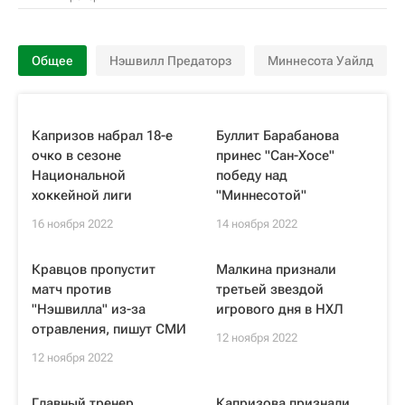
Общее
Нэшвилл Предаторз
Миннесота Уайлд
Капризов набрал 18-е
Буллит Барабанова
очко в сезоне
принес "Сан-Хосе"
Национальной
победу над
хоккейной лиги
"Миннесотой"
16 ноября 2022
14 ноября 2022
Кравцов пропустит
Малкина признали
матч против
третьей звездой
"Нэшвилла" из-за
игрового дня в НХЛ
отравления, пишут СМИ
12 ноября 2022
12 ноября 2022
Главный тренер
Капризова признали