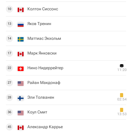
Колтон Сиссонс
10
Яков Тренин
13
Маттиас Экхольм
14
Марк Янковски
17
Нино Нидеррейтер
22
11:20
Райан Макдонаф
27
Эли Толванен
28
02:54
Коул Смит
36
13:53
Александр Каррье
45