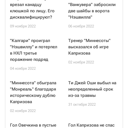
врезал канадцу
"Ванкувера" забросили
клюшкой по лицу. Его
две шайбы в ворота
дисквалифицируют?
"Нэшвилла"
09 ноября 2022
06 ноября 2022
"Калгари" проиграл
Тренер "Миннесоты"
"Нэшвиллу" и потерпел
высказался об игре
в НХЛ третье
Капризова
поражение подряд
02 ноября 2022
04 ноября 2022
"Миннесота" обыграла
Ти Джей Оши выбыл на
"Монреаль" благодаря
неопределенный срок
историческому дублю
из-за травмы
Капризова
31 октября 2022
02 ноября 2022
Гол Овечкина в пустые
Гол Капризова не спас