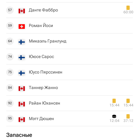
Данте Фаббро
57
60:00
Роман Йоси
59
Микаэль Гранлунд
64
Ююсе Сарос
74
Юусо Пярссинен
75
Таннер Жанно
84
Райан Юхансен
92
15:44
15:44
Мэтт Дюшен
95
12:04
37:12
Запасные