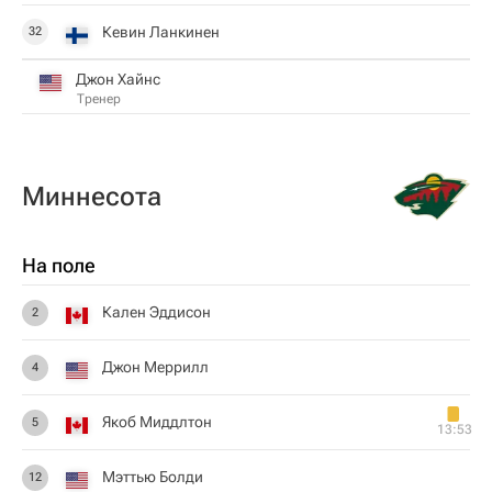
Кевин Ланкинен
32
Джон Хайнс
Тренер
Миннесота
На поле
Кален Эддисон
2
Джон Меррилл
4
Якоб Миддлтон
5
13:53
Мэттью Болди
12