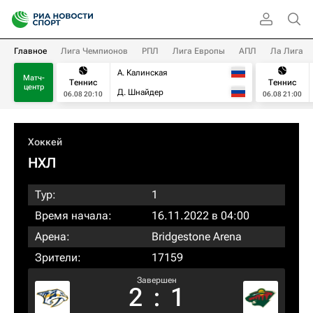
Главное
Лига Чемпионов
РПЛ
Лига Европы
АПЛ
Ла Лига
А. Калинская
Матч-
Теннис
Теннис
центр
Д. Шнайдер
06.08 20:10
06.08 21:00
Хоккей
НХЛ
Тур:
1
Время начала:
16.11.2022 в 04:00
Арена:
Bridgestone Arena
Зрители:
17159
Завершен
2
:
1