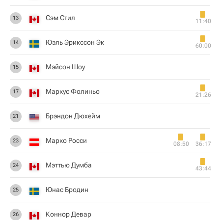
Сэм Стил
13
11:40
Юэль Эрикссон Эк
14
60:00
Мэйсон Шоу
15
Маркус Фолиньо
17
21:26
Брэндон Дюхейм
21
Марко Росси
23
08:50
36:17
Мэттью Думба
24
43:44
Юнас Бродин
25
Коннор Девар
26