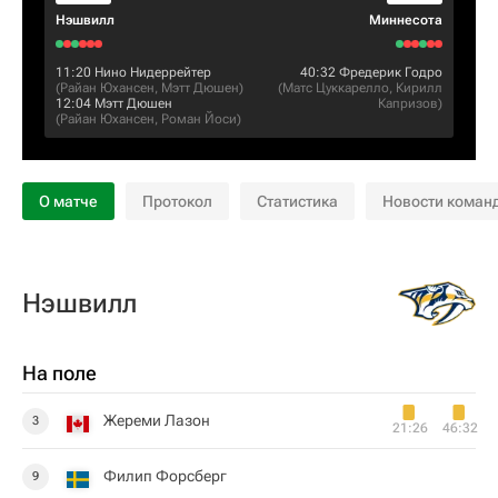
Нэшвилл
Миннесота
11:20
Нино Нидеррейтер
40:32
Фредерик Годро
(
Райан Юхансен
,
Мэтт Дюшен
)
(
Матс Цуккарелло
,
Кирилл
12:04
Мэтт Дюшен
Капризов
)
(
Райан Юхансен
,
Роман Йоси
)
О матче
Протокол
Статистика
Новости коман
Нэшвилл
На поле
Жереми Лазон
3
21:26
46:32
Филип Форсберг
9