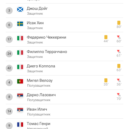
Джош Дойг
3
Защитник
Исак Хин
6
80‎’‎
Защитник
Федерико Чеккерини
17
44‎’‎
60‎’‎
Защитник
Филиппо Терраччано
24
61‎’‎
Защитник
Диего Коппола
42
63‎’‎
Защитник
Мигел Велозу
4
35‎’‎
36‎’‎
Полузащитник
Дарко Лазович
8
70‎’‎
Полузащитник
Иван Илич
14
Полузащитник
Томас Генри
9
Нападающий