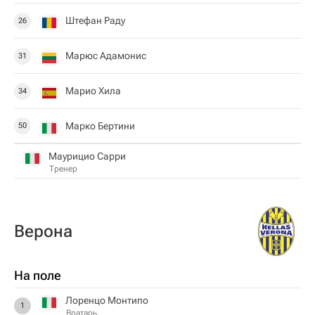
Штефан Раду
26
Марюс Адамонис
31
Марио Хила
34
Марко Бертини
50
Маурицио Сарри
Тренер
Верона
На поле
Лоренцо Монтипо
1
Вратарь