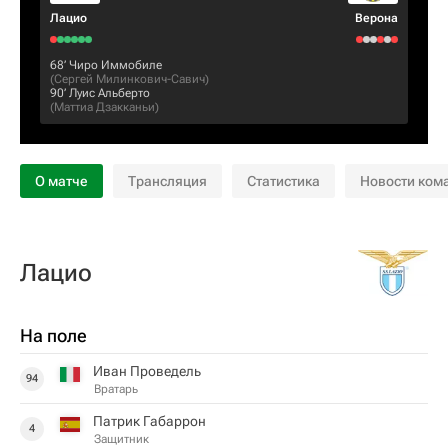
Лацио
Верона
68‎’‎
Чиро Иммобиле
(
Сергей Милинкович-Савич
)
90‎’‎
Луис Альберто
(
Маттиа Дзакканьи
)
О матче
Трансляция
Статистика
Новости ком
Лацио
На поле
Иван Проведель
94
Вратарь
Патрик Габаррон
4
Защитник