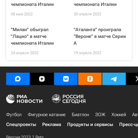
чемпионата Италии
чемпионата Италии
08 мая 2022
30 апреля 2022
"Милан" обыграл
"Аталанта" проиграла
"Лацио" в матче
"Вероне" в матче Серии
чемпионата Италии
А
24 апреля 2022
19 апреля 2022
Футбол
Фигурное катание
Биатлон
ЗОЖ
Хоккей
Ав
Спецпроекты
Реклама
Продукты и сервисы
Пресс-ц
Версия 2023.1 Beta