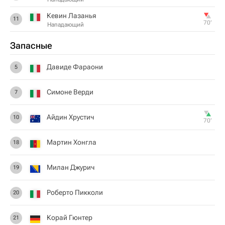
Кевин Лазанья
11
70‎’‎
Нападающий
Запасные
Давиде Фараони
5
Симоне Верди
7
Айдин Хрустич
10
70‎’‎
Мартин Хонгла
18
Милан Джурич
19
Роберто Пикколи
20
Корай Гюнтер
21