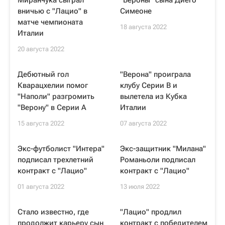
Миранчука сыграл
"Вероны" сына Диего
вничью с "Лацио" в
Симеоне
матче чемпионата
18 августа 2022
Италии
20 августа 2022
Дебютный гол
"Верона" проиграла
Кварацхелии помог
клубу Серии В и
"Наполи" разгромить
вылетела из Кубка
"Верону" в Серии А
Италии
15 августа 2022
07 августа 2022
Экс-футболист "Интера"
Экс-защитник "Милана"
подписал трехлетний
Романьоли подписал
контракт с "Лацио"
контракт с "Лацио"
01 августа 2022
13 июля 2022
Стало известно, где
"Лацио" продлил
продолжит карьеру сын
контракт с победителем