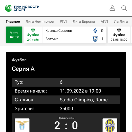
Главное
Лига Чемпионов
РПЛ
Лига Европы
АПЛ
Ла Лига
0
Крылья Советов
Матч-
Футбол
Футбол
центр
1
Балтика
2-й тайм
08.08 18:00
Футбол
Серия А
Тур:
6
Время начала:
11.09.2022 в 19:00
Стадион:
Stadio Olimpico, Rome
Зрители:
35000
Завершен
2
:
0