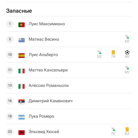
Запасные
Луис Максимиано
1
Матиас Весино
5
65‎’‎
Луис Альберто
10
55‎’‎
79‎’‎
90‎’‎
Маттео Кансельери
11
65‎’‎
Алессио Романьоли
13
Димитрий Каменович
16
Лука Ромеро
18
Эльсеид Хюсай
23
76‎’‎
83‎’‎