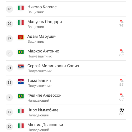
Николо Казале
15
Защитник
Мануэль Лаццари
29
76‎’‎
Защитник
Адам Марушич
77
Защитник
Маркос Антонио
6
65‎’‎
Полузащитник
Сергей Милинкович-Савич
21
Полузащитник
Тома Башич
88
55‎’‎
Полузащитник
Фелипе Андерсон
7
65‎’‎
Нападающий
Чиро Иммобиле
17
68‎’‎
Нападающий
Маттиа Дзакканьи
20
Нападающий