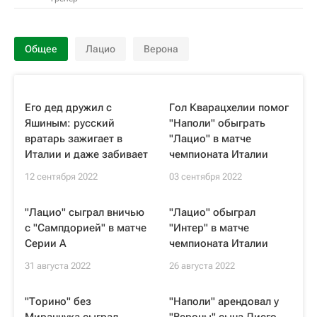
Общее
Лацио
Верона
Его дед дружил с
Гол Кварацхелии помог
Яшиным: русский
"Наполи" обыграть
вратарь зажигает в
"Лацио" в матче
Италии и даже забивает
чемпионата Италии
12 сентября 2022
03 сентября 2022
"Лацио" сыграл вничью
"Лацио" обыграл
с "Сампдорией" в матче
"Интер" в матче
Серии А
чемпионата Италии
31 августа 2022
26 августа 2022
"Торино" без
"Наполи" арендовал у