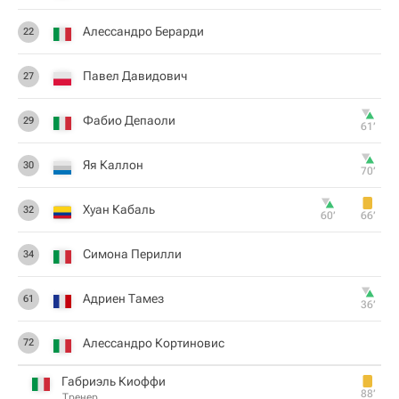
Алессандро Берарди
22
Павел Давидович
27
Фабио Депаоли
29
61‎’‎
Яя Каллон
30
70‎’‎
Хуан Кабаль
32
60‎’‎
66‎’‎
Симона Перилли
34
Адриен Тамез
61
36‎’‎
Алессандро Кортиновис
72
Габриэль Киоффи
88‎’‎
Тренер