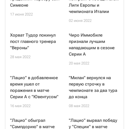
Симеоне
Лиги Европы и
чемпионата Италии
17 июня 2022
02 июня 2022
Хорват Тудор покинул
Чиро Иммобиле
пост главного тренера
признали лучшим
"Вероны"
нападающим в сезоне
Серии А
28 мая 2022
20 мая 2022
"Лацио" в добавленное
"Милан" вернулся на
время ушел от
первую строчку в
поражения в матче
чемпионате за два тура
Серии А с "Ювентусом"
до конца
16 мая 2022
08 мая 2022
"Лацио" обыграл
"Лацио" вырвал победу
"Сампдорию" в матче
у "Специи" в матче