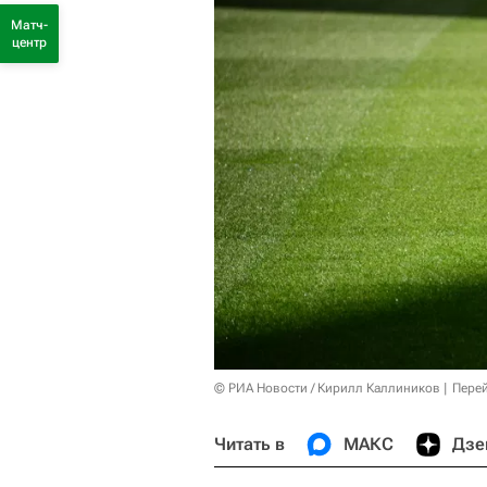
Матч-
центр
© РИА Новости / Кирилл Каллиников
Перей
Читать в
МАКС
Дзе