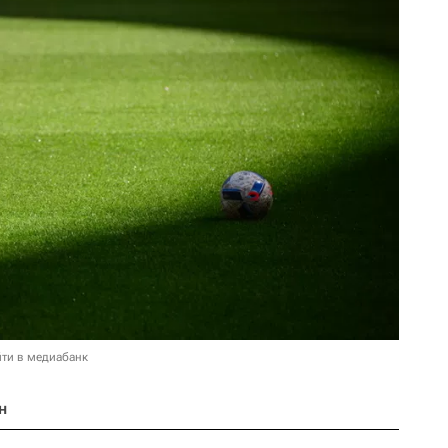
ти в медиабанк
н