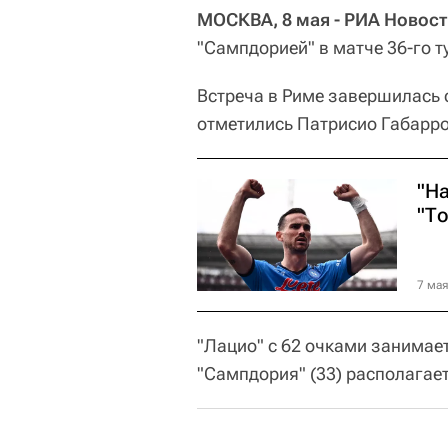
МОСКВА, 8 мая - РИА Новост
"Сампдорией" в матче 36-го т
Встреча в Риме завершилась с
отметились Патрисио Габаррон
"Н
"Т
7 мая
"Лацио" с 62 очками занимает
"Сампдория" (33) располагает