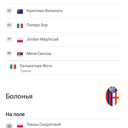
Кристиан Вольпато
62
Питеро Бор
63
Jordan Majchrzak
77
Миле Свилар
99
Сальваторе Фоти
Тренер
Болонья
На поле
Лукаш Скорупский
28