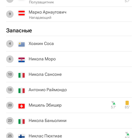
57‎’‎
Полузащитник
Марко Арнаутович
9
Нападающий
Запасные
Хоакин Соса
4
Никола Моро
6
Никола Сансоне
10
Антонио Раймондо
18
Мишель Эбишер
20
57‎’‎
85‎’‎
Никола Баньолини
23
Никлас Пюхтиае
25