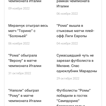
чемпионата Италии
рамках чемпионата
Италии
09 ноября 2022
06 ноября 2022
Миранчук отыграл весь
"Рома" вышла в
матч "Торино" с
стыковые матчи плей-
"Болоньей"
офф Лиги Европы
06 ноября 2022
04 ноября 2022
"Рома" обыграла
Сумасшедший чуть не
"Верону" в матче
зарезал футболиста в
чемпионата Италии
Милане. Спас
одноклубник Марадоны
31 октября 2022
29 октября 2022
"Наполи" обыграл
Футболисты "Ромы"
"Рому" в матче
победили в гостях
чемпионата Италии
"Сампдорию"