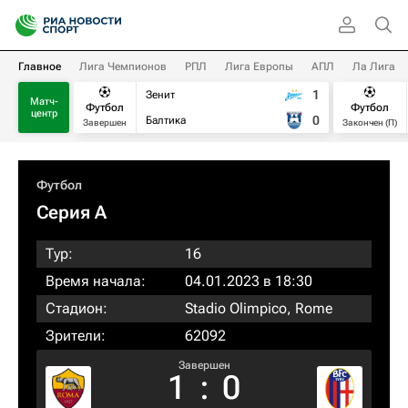
Главное
Лига Чемпионов
РПЛ
Лига Европы
АПЛ
Ла Лига
1
Зенит
Матч-
Футбол
Футбол
центр
0
Балтика
Завершен
Закончен (П)
Футбол
Серия А
Тур:
16
Время начала:
04.01.2023 в 18:30
Стадион:
Stadio Olimpico, Rome
Зрители:
62092
Завершен
1
:
0