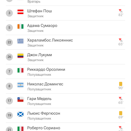
Вратарь
Штефан Пош
3
82‎’‎
Защитник
Адама Сумаоро
5
Защитник
Хараламбос Ликояннис
22
65‎’‎
Защитник
Джон Лукуми
26
Защитник
Риккардо Орсолини
7
Полузащитник
Николас Домингес
8
90‎’‎
Полузащитник
Гари Медель
17
65‎’‎
Полузащитник
Льюис Фергюсон
19
69‎’‎
Полузащитник
Роберто Сориано
21