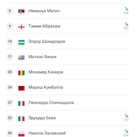
Неманья Матич
8
64‎’‎
Тэмми Абрахам
9
60‎’‎
Элдор Шомуродов
14
Матиас Винья
17
Мохамед Камара
20
Мараш Кумбулла
24
Леонардо Спинаццола
37
Эдуардо Бове
52
73‎’‎
Никола Залевский
59
64‎’‎