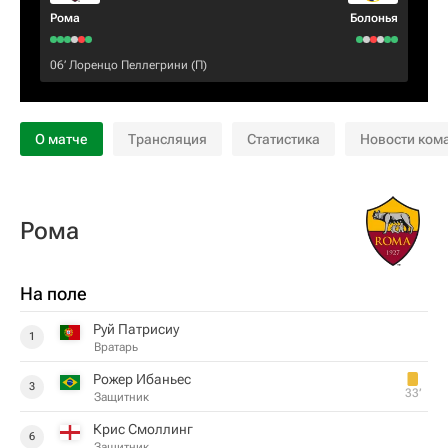
Рома
Болонья
06‎’‎
Лоренцо Пеллегрини
(П)
О матче
Трансляция
Статистика
Новости ком
Рома
На поле
Руй Патрисиу
1
Вратарь
Рожер Ибаньес
3
33‎’‎
Защитник
Крис Смоллинг
6
Защитник