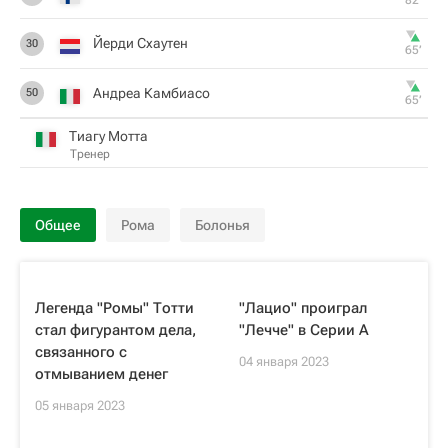
82‎’‎
Йерди Схаутен
30
65‎’‎
Андреа Камбиасо
50
65‎’‎
Тиагу Мотта
Тренер
Общее
Рома
Болонья
Легенда "Ромы" Тотти
"Лацио" проиграл
стал фигурантом дела,
"Лечче" в Серии А
связанного с
04 января 2023
отмыванием денег
05 января 2023