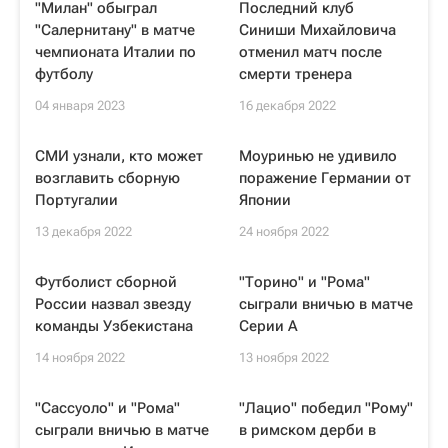
"Милан" обыграл
Последний клуб
"Салернитану" в матче
Синиши Михайловича
чемпионата Италии по
отменил матч после
футболу
смерти тренера
04 января 2023
16 декабря 2022
СМИ узнали, кто может
Моуринью не удивило
возглавить сборную
поражение Германии от
Португалии
Японии
13 декабря 2022
24 ноября 2022
Футболист сборной
"Торино" и "Рома"
России назвал звезду
сыграли вничью в матче
команды Узбекистана
Серии А
14 ноября 2022
13 ноября 2022
"Сассуоло" и "Рома"
"Лацио" победил "Рому"
сыграли вничью в матче
в римском дерби в