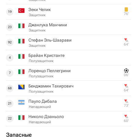
Зеки Челик
19
76‎’‎
Защитник
Джанлука Манчини
23
Защитник
Стефан Эль-Шаарави
92
64‎’‎
Защитник
Брайан Кристанте
4
Полузащитник
Лоренцо Пеллегрини
7
06‎’‎
Полузащитник
Бенджамин Тахирович
68
64‎’‎
Полузащитник
Пауло Дибала
21
73‎’‎
Нападающий
Николо Дзаньоло
22
60‎’‎
Нападающий
Запасные