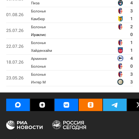
4
Пиза
3
Болонья
01.08.26
1
Камбюр
2
Болонья
25.07.26
0
Ираклис
1
Болонья
22.07.26
1
Хайденхайм
4
Арминия
18.07.26
0
Болонья
3
Болонья
23.05.26
3
Интер М