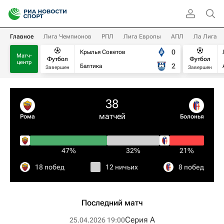
Главное
Лига Чемпионов
РПЛ
Лига Европы
АПЛ
Ла Лига
0
Крылья Советов
Матч-
Футбол
Футбол
центр
2
Балтика
Завершен
Завершен
38
матчей
Рома
Болонья
47%
32%
21%
18 побед
12 ничьих
8 побед
Последний матч
Серия А
25.04.2026 19:00