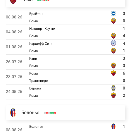
3
Брайтон
08.08.26
0
Рома
1
Ньюпорт Каунти
04.08.26
4
Рома
4
Кардифф Сити
01.08.26
1
Рома
3
Канн
26.07.26
3
Рома
6
Рома
23.07.26
0
Трастевере
0
Верона
24.05.26
2
Рома
Болонья
1
Болонья
08.08.26