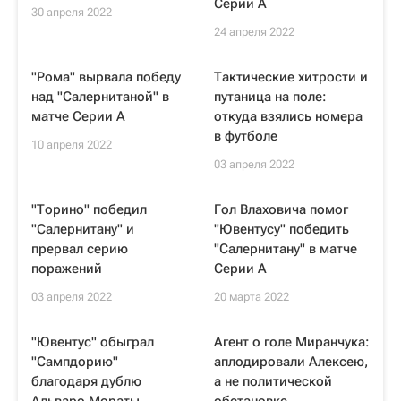
Серии А
30 апреля 2022
24 апреля 2022
"Рома" вырвала победу
Тактические хитрости и
над "Салернитаной" в
путаница на поле:
матче Серии А
откуда взялись номера
в футболе
10 апреля 2022
03 апреля 2022
"Торино" победил
Гол Влаховича помог
"Салернитану" и
"Ювентусу" победить
прервал серию
"Салернитану" в матче
поражений
Серии А
03 апреля 2022
20 марта 2022
"Ювентус" обыграл
Агент о голе Миранчука:
"Сампдорию"
аплодировали Алексею,
благодаря дублю
а не политической