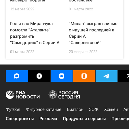
Альваро Мораты
обстановке
12 марта 2022
01 марта 2022
Гол и пас Миранчука
"Милан" сыграл вничью
помогли "Аталанте"
с идущей последней в
разгромить
Серии А
"Сампдорию" в Серии А
"Салернитаной"
01 марта 2022
20 февраля 2022
Футбол
Фигурное катание
Биатлон
ЗОЖ
Хоккей
Ав
Спецпроекты
Реклама
Продукты и сервисы
Пресс-ц