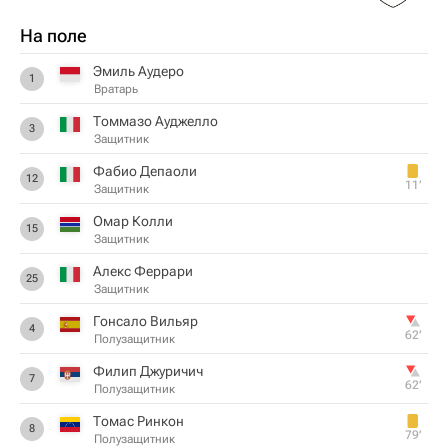
На поле
Эмиль Аудеро
1
Вратарь
Томмазо Ауджелло
3
Защитник
Фабио Депаоли
12
11‎’‎
Защитник
Омар Колли
15
Защитник
Алекс Феррари
25
Защитник
Гонсало Вильяр
4
62‎’‎
Полузащитник
Филип Джуричич
7
62‎’‎
Полузащитник
Томас Ринкон
8
79‎’‎
Полузащитник