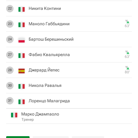
Никита Контини
22
Маноло Габбьядини
23
63‎’‎
Бартош Берешиньский
24
Фабио Квальярелла
27
63‎’‎
Джерард Йепес
28
80‎’‎
Никола Равалья
30
Лоренцо Малагрида
31
Марко Джампаоло
Тренер