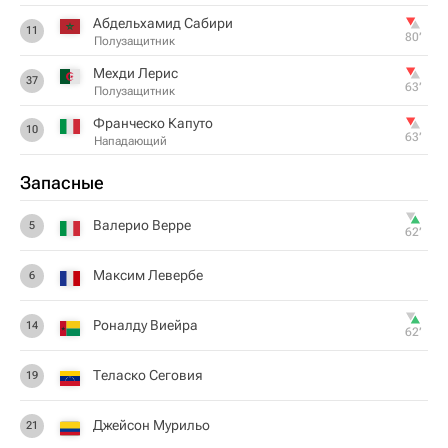
Абдельхамид Сабири
11
80‎’‎
Полузащитник
Мехди Лерис
37
63‎’‎
Полузащитник
Франческо Капуто
10
63‎’‎
Нападающий
Запасные
Валерио Верре
5
62‎’‎
Максим Левербе
6
Роналду Виейра
14
62‎’‎
Теласко Сеговия
19
Джейсон Мурильо
21