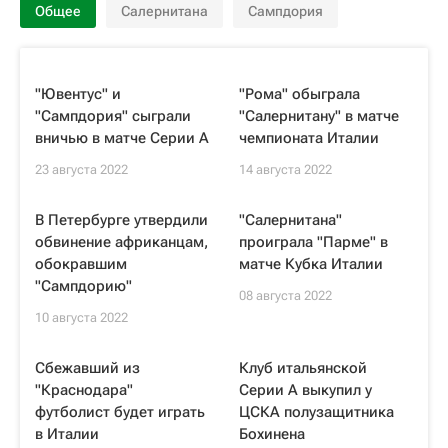
Общее
Салернитана
Сампдория
"Ювентус" и
"Рома" обыграла
"Сампдория" сыграли
"Салернитану" в матче
вничью в матче Серии А
чемпионата Италии
23 августа 2022
14 августа 2022
В Петербурге утвердили
"Салернитана"
обвинение африканцам,
проиграла "Парме" в
обокравшим
матче Кубка Италии
"Сампдорию"
08 августа 2022
10 августа 2022
Сбежавший из
Клуб итальянской
"Краснодара"
Серии А выкупил у
футболист будет играть
ЦСКА полузащитника
в Италии
Бохинена