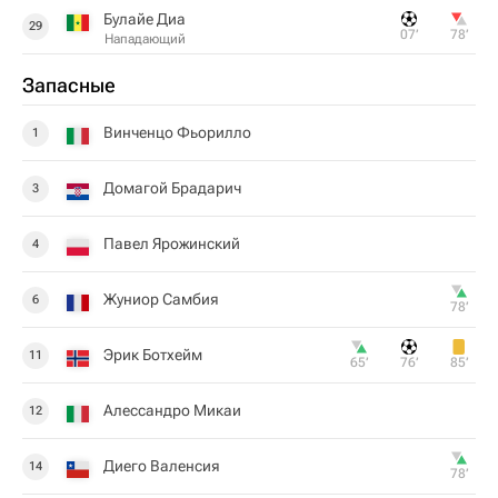
Булайе Диа
29
07‎’‎
78‎’‎
Нападающий
Запасные
Винченцо Фьорилло
1
Домагой Брадарич
3
Павел Ярожинский
4
Жуниор Самбия
6
78‎’‎
Эрик Ботхейм
11
65‎’‎
76‎’‎
85‎’‎
Алессандро Микаи
12
Диего Валенсия
14
78‎’‎