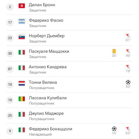
Дилан Бронн
2
Защитник
Федерико Фасио
17
Защитник
Норберт Дьембер
23
81‎’‎
Защитник
Паскуале Маццокки
30
26‎’‎
46‎’‎
Защитник
Антонио Кандрева
87
78‎’‎
Защитник
Тонни Вилена
10
50‎’‎
Полузащитник
Лассана Кулибали
18
Полузащитник
Джулио Маджоре
25
Полузащитник
Федерико Бонаццоли
9
16‎’‎
65‎’‎
Нападающий