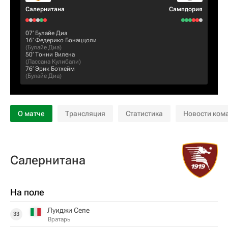
Салернитана
Сампдория
07‎’‎
Булайе Диа
16‎’‎
Федерико Бонаццоли
(
Булайе Диа
)
50‎’‎
Тонни Вилена
(
Лассана Кулибали
)
76‎’‎
Эрик Ботхейм
(
Булайе Диа
)
О матче
Трансляция
Статистика
Новости ком
Салернитана
На поле
Луиджи Сепе
33
Вратарь