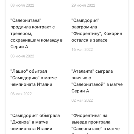
08 июля 2022
29 июня 2022
"Салернитана"
"Сампдория"
продлила контракт с
разгромила
тренером,
"Фиорентину", Кокорин
сохранившим команду в
остался в запасе
Серии A
16 мая 2022
03 июня 2022
"Лацио" обыграл
"Аталанта" сыграла
"Сампдорию" в матче
вничью с
чемпионата Италии
"Салернитаной" в матче
Серии А
08 мая 2022
02 мая 2022
"Сампдория" обыграла
"Фиорентина" на
"Дженоа" в матче
выезде проиграла
чемпионата Италии
"Салернитане" в матче