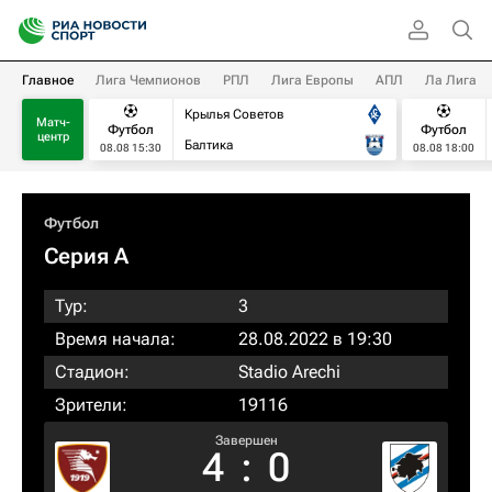
Главное
Лига Чемпионов
РПЛ
Лига Европы
АПЛ
Ла Лига
Крылья Советов
Матч-
Футбол
Футбол
центр
Балтика
08.08 15:30
08.08 18:00
Футбол
Серия А
Тур:
3
Время начала:
28.08.2022 в 19:30
Стадион:
Stadio Arechi
Зрители:
19116
Завершен
4
:
0