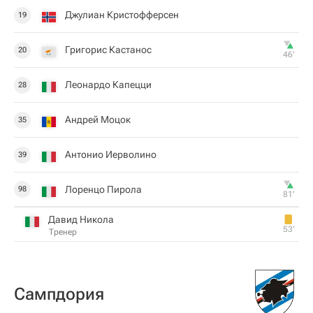
Джулиан Кристофферсен
19
Григорис Кастанос
20
46‎’‎
Леонардо Капецци
28
Андрей Моцок
35
Антонио Иерволино
39
Лоренцо Пирола
98
81‎’‎
Давид Никола
53‎’‎
Тренер
Сампдория