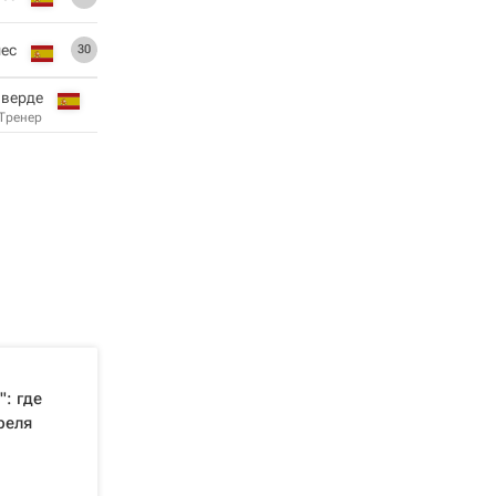
мес
30
лверде
Тренер
: где
реля