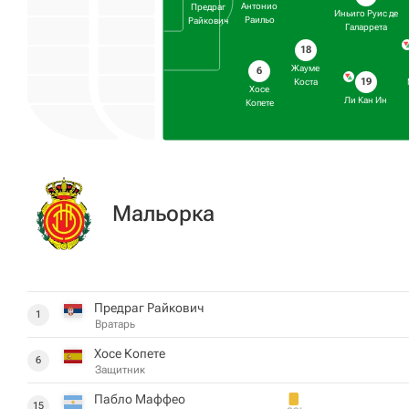
Антонио
Предраг
Иньиго Руис де
Раильо
Райкович
Галаррета
18
Жауме
6
19
Коста
Хосе
Ли Кан Ин
Копете
Мальорка
Предраг Райкович
1
Вратарь
Хосе Копете
6
Защитник
Пабло Маффео
15