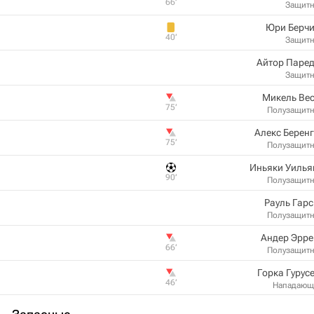
66‎’‎
Защит
Юри Берчи
40‎’‎
Защит
Айтор Паре
Защит
Микель Ве
75‎’‎
Полузащит
Алекс Берен
75‎’‎
Полузащит
Иньяки Уилья
90‎’‎
Полузащит
Рауль Гар
Полузащит
Андер Эрре
66‎’‎
Полузащит
Горка Гурус
46‎’‎
Нападающ