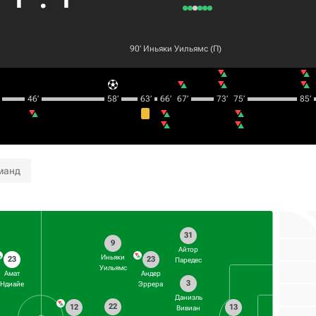
90‎’‎
Иньяки Уильямс
(П)
46‎’‎
58‎’‎
63‎’‎
66‎’‎
67‎’‎
73‎’‎
75‎’‎
85‎’‎
манд
31
9
Айтор
Иньяки
23
23
Паредес
Уильямс
Амат
Андер
3
Ндиайе
Эррера
Даниэль
22
12
13
Вивиан