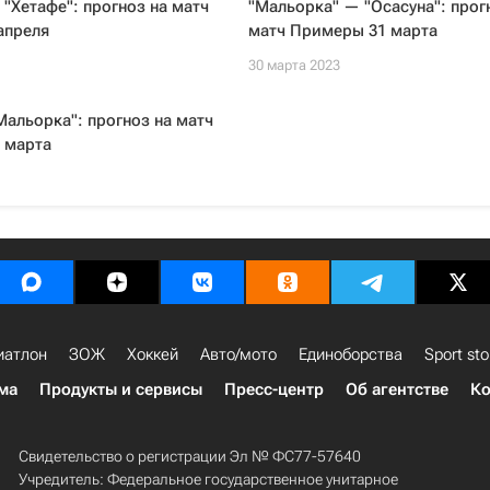
 "Хетафе": прогноз на матч
"Мальорка" — "Осасуна": прог
апреля
матч Примеры 31 марта
30 марта 2023
Мальорка": прогноз на матч
 марта
иатлон
ЗОЖ
Хоккей
Авто/мото
Единоборства
Sport sto
ма
Продукты и сервисы
Пресс-центр
Об агентстве
Ко
Свидетельство о регистрации Эл № ФС77-57640
Учредитель: Федеральное государственное унитарное