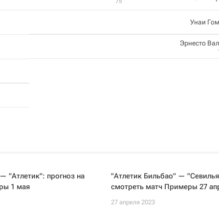
75‎’‎
Унаи Го
Эрнесто Ва
— "Атлетик": прогноз на
"Атлетик Бильбао" — "Севилья"
ры 1 мая
смотреть матч Примеры 27 ап
27 апреля 2023