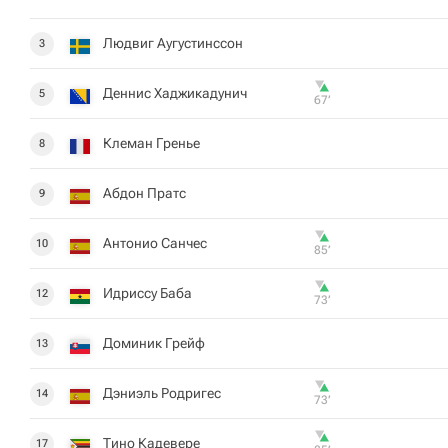
Людвиг Аугустинссон
3
Деннис Хаджикадунич
5
67‎’‎
Клеман Гренье
8
Абдон Пратс
9
Антонио Санчес
10
85‎’‎
Идриссу Баба
12
73‎’‎
Доминик Грейф
13
Дэниэль Родригес
14
73‎’‎
Тино Кадевере
17