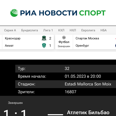
Серия А
Бундеслига
Лига 1
КХЛ
НХЛ
Евролига
НБА
2
Краснодар
Спартак Москва
Футбол
1
Ахмат
Оренбург
Завершен
Тур:
32
Время начала:
01.05.2023 в 20:00
Стадион:
Estadi Mallorca Son Moix
Зрители:
16807
Завершен
1
:
1
Атлетик Бильбао