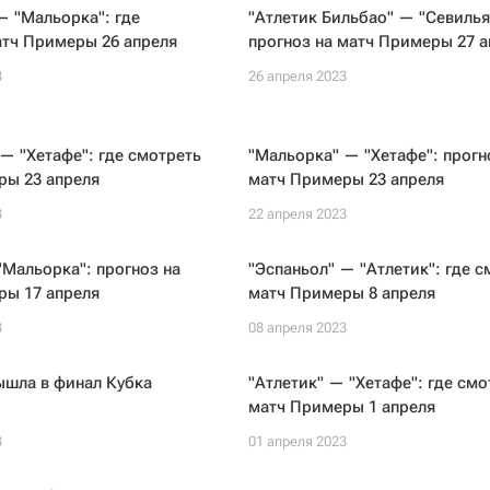
— "Мальорка": где
"Атлетик Бильбао" — "Севилья
атч Примеры 26 апреля
прогноз на матч Примеры 27 а
3
26 апреля 2023
— "Хетафе": где смотреть
"Мальорка" — "Хетафе": прогн
ры 23 апреля
матч Примеры 23 апреля
3
22 апреля 2023
"Мальорка": прогноз на
"Эспаньол" — "Атлетик": где с
ры 17 апреля
матч Примеры 8 апреля
3
08 апреля 2023
ышла в финал Кубка
"Атлетик" — "Хетафе": где смо
матч Примеры 1 апреля
3
01 апреля 2023