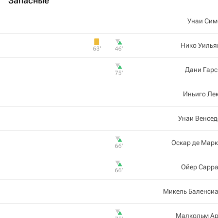
Запасные
Унаи Сим
Нико Уилья
63‎’‎
46‎’‎
Дани Гарс
75‎’‎
Иньиго Ле
Унаи Венсе
Оскар де Мар
66‎’‎
Ойер Сарра
66‎’‎
Микель Баленсиа
Малкольм Ар