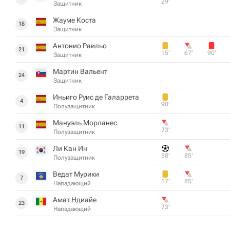
29‎’‎
Защитник
Жауме Коста
18
Защитник
Антонио Раильо
21
15‎’‎
67‎’‎
90‎’‎
Защитник
Мартин Вальент
24
Защитник
Иньиго Руис де Галаррета
4
90‎’‎
Полузащитник
Мануэль Морланес
11
73‎’‎
Полузащитник
Ли Кан Ин
19
58‎’‎
85‎’‎
Полузащитник
Ведат Мурики
7
17‎’‎
85‎’‎
Нападающий
Амат Ндиайе
23
73‎’‎
Нападающий