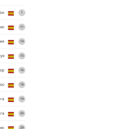
он
1
мс
11
ия
14
куэ
15
дор
16
кос
18
га
19
га
24
ес
29