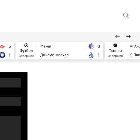
5
0
Факел
М. Ан
Футбол
Теннис
1
1
Динамо Москва
К. Пл
Завершен
Завершен