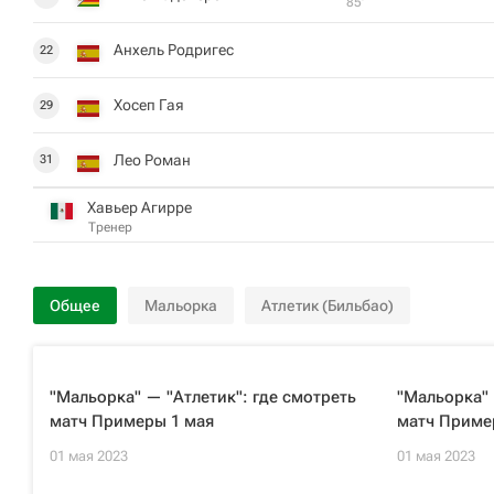
85‎’‎
Анхель Родригес
22
Хосеп Гая
29
Лео Роман
31
Хавьер Агирре
Тренер
Общее
Мальорка
Атлетик (Бильбао)
"Мальорка" — "Атлетик": где смотреть
"Мальорка" 
матч Примеры 1 мая
матч Приме
01 мая 2023
01 мая 2023