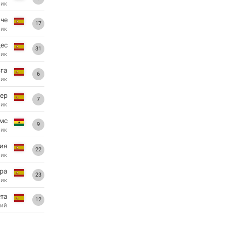
ник
че
17
ник
дес
31
ник
сга
6
ник
гер
7
ник
мс
9
ник
сия
22
ник
ра
23
ник
ета
12
ий