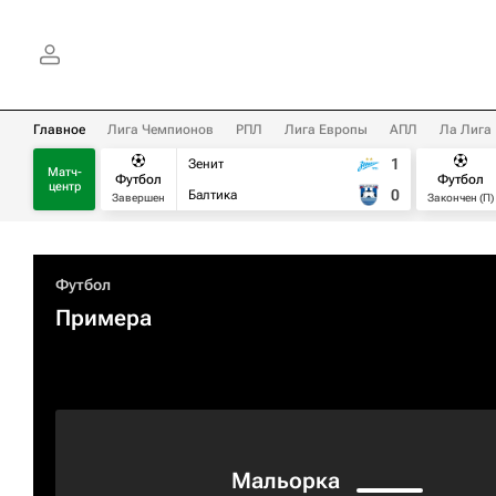
Главное
Лига Чемпионов
РПЛ
Лига Европы
АПЛ
Ла Лига
1
Зенит
Матч-
Футбол
Футбол
центр
0
Балтика
Завершен
Закончен (П)
Футбол
Примера
Мальорка