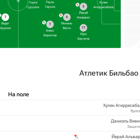
Рауль
Горка
Хулен
5
Гарсия
Гурусета
Агирресабала
Йерай
7
6
Альварес
Ведат
Микель
7
17
Мурики
Весга
Алекс
Юри
Беренгер
Берчиче
Атлетик Бильбао
На поле
Хулен Агирресаб
Врат
Даниэль Виви
Защит
Йерай Альвар