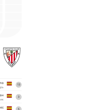
ала
13
арь
ан
3
ник
ес
5