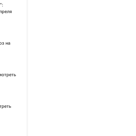
":
преля
оз на
мотреть
треть