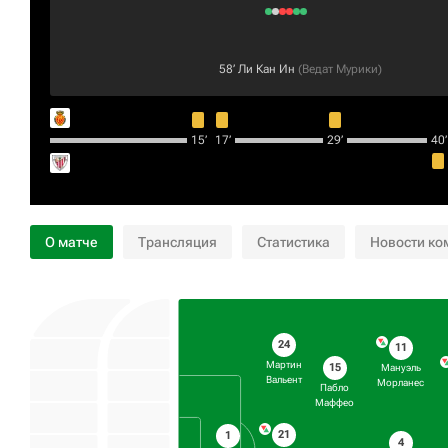
58‎’‎
Ли Кан Ин
(
Ведат Мурики
)
15‎’‎
17‎’‎
29‎’‎
40‎’‎
О матче
Трансляция
Статистика
Новости ко
24
11
Мартин
15
Мануэль
Вальент
Морланес
Пабло
Маффео
21
1
4