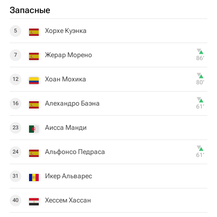
Запасные
Хорхе Куэнка
5
Жерар Морено
7
86‎’‎
Хоан Мохика
12
80‎’‎
Алехандро Баэна
16
61‎’‎
Аисса Манди
23
Альфонсо Педраса
24
61‎’‎
Икер Альварес
31
Хессем Хассан
40