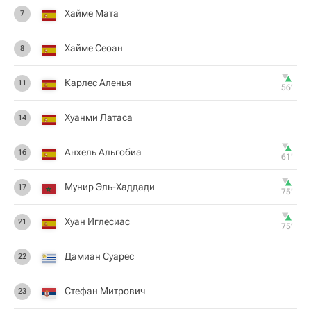
Хайме Мата
7
Хайме Сеоан
8
Карлес Аленья
11
56‎’‎
Хуанми Латаса
14
Анхель Альгобиа
16
61‎’‎
Мунир Эль-Хаддади
17
75‎’‎
Хуан Иглесиас
21
75‎’‎
Дамиан Суарес
22
Стефан Митрович
23