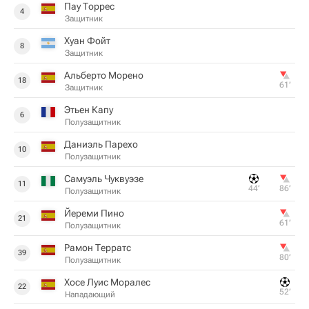
Пау Торрес
4
Защитник
Хуан Фойт
8
Защитник
Альберто Морено
18
61‎’‎
Защитник
Этьен Капу
6
Полузащитник
Даниэль Парехо
10
Полузащитник
Самуэль Чуквуэзе
11
44‎’‎
86‎’‎
Полузащитник
Йереми Пино
21
61‎’‎
Полузащитник
Рамон Терратс
39
80‎’‎
Полузащитник
Хосе Луис Моралес
22
52‎’‎
Нападающий