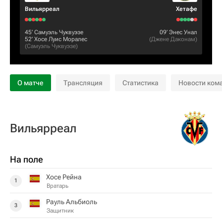
Вильярреал
Хетафе
45‎’‎
Самуэль Чуквуэзе
09‎’‎
Энес Унал
52‎’‎
Хосе Луис Моралес
(
Джене Даконам
)
(
Самуэль Чуквуэзе
)
О матче
Трансляция
Статистика
Новости ком
Вильярреал
На поле
Хосе Рейна
1
Вратарь
Рауль Альбиоль
3
Защитник