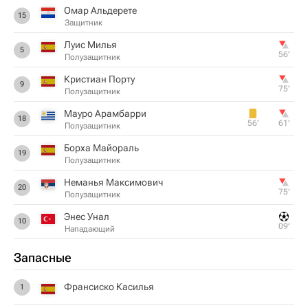
Омар Альдерете
15
Защитник
Луис Милья
5
56‎’‎
Полузащитник
Кристиан Порту
9
75‎’‎
Полузащитник
Мауро Арамбарри
18
56‎’‎
61‎’‎
Полузащитник
Борха Майораль
19
Полузащитник
Неманья Максимович
20
75‎’‎
Полузащитник
Энес Унал
10
09‎’‎
Нападающий
Запасные
Франсиско Касилья
1