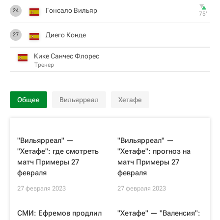
Гонсало Вильяр
24
75‎’‎
Диего Конде
27
Кике Санчес Флорес
Тренер
Общее
Вильярреал
Хетафе
"Вильярреал" —
"Вильярреал" —
"Хетафе": где смотреть
"Хетафе": прогноз на
матч Примеры 27
матч Примеры 27
февраля
февраля
27 февраля 2023
27 февраля 2023
СМИ: Ефремов продлил
"Хетафе" — "Валенсия":