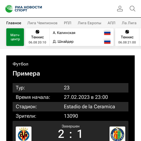
Главное
Лига Чемпионов
РПЛ
Лига Европы
АПЛ
Ла Лига
А. Калинская
Матч-
Теннис
Теннис
центр
Д. Шнайдер
06.08 20:10
06.08 21:00
Футбол
Примера
Тур:
23
Время начала:
27.02.2023 в 23:00
Стадион:
Estadio de la Ceramica
Зрители:
13090
Завершен
2
:
1