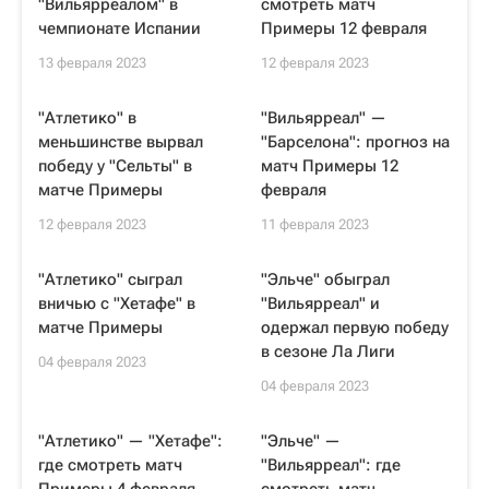
"Вильярреалом" в
смотреть матч
чемпионате Испании
Примеры 12 февраля
13 февраля 2023
12 февраля 2023
"Атлетико" в
"Вильярреал" —
меньшинстве вырвал
"Барселона": прогноз на
победу у "Сельты" в
матч Примеры 12
матче Примеры
февраля
12 февраля 2023
11 февраля 2023
"Атлетико" сыграл
"Эльче" обыграл
вничью с "Хетафе" в
"Вильярреал" и
матче Примеры
одержал первую победу
в сезоне Ла Лиги
04 февраля 2023
04 февраля 2023
"Атлетико" — "Хетафе":
"Эльче" —
где смотреть матч
"Вильярреал": где