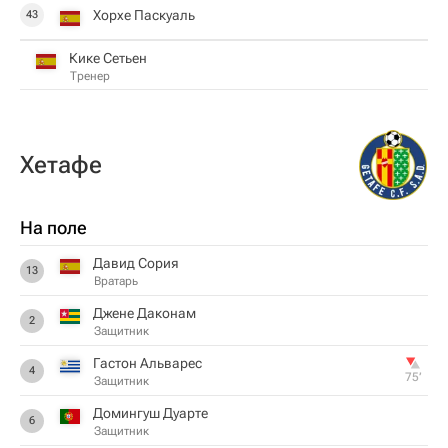
Хорхе Паскуаль
43
Кике Сетьен
Тренер
Хетафе
На поле
Давид Сория
13
Вратарь
Джене Даконам
2
Защитник
Гастон Альварес
4
75‎’‎
Защитник
Домингуш Дуарте
6
Защитник