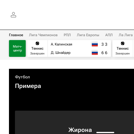
Главное
Лига Чемпионов
РПЛ
Лига Европы
АПЛ
Ла Лига
3
3
А. Калинская
Матч-
Теннис
Теннис
центр
6
6
Д. Шнайдер
Завершен
Завершен
Футбол
Примера
Жирона