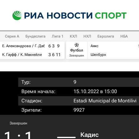
Серия А
Бундеслига
Лига 1
КХЛ
НХЛ
Евролига
НБА
6
3
9
Е. Александрова
Г. Дабровски
Аякс
Футбол
3
6
11
К. Гауфф
К. Макнейли
Шелбурн
Завершен
Тур:
9
Время начала:
15.10.2022 в 15:00
Стадион:
Estadi Municipal de Montilivi
Зрители:
9927
Завершен
1
:
1
Кадис