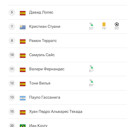
Давид Лопес
5
Кристиан Стуани
7
52‎’‎
76‎’‎
90‎’‎
Рамон Терратс
8
Самуэль Сайс
10
Валери Фернандес
11
87‎’‎
Тони Вилья
12
80‎’‎
Пауло Гассанига
13
Хуан Педро Альварес Техада
15
Иан Коуту
20