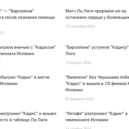
" — "Барселона"
Матч Ла Лиги прервали из-за
ся после оказания помощи
остановки сердца у болельщи
10 сентября 2022
022
ыграла вничью с "Кадисом"
"Барселона" уступила "Кадису"
пионата Испании
Лиге
2
19 апреля 2022
обыграл "Кадис" в матче
"Валенсия" без Черышева поб
 Испании
"Кадис" и вышла в 1/2 финала 
Испании
03 февраля 2022
разгромил "Кадис" и вышел
"Хетафе" разгромил "Кадис" в
есто в таблице Ла Лиги
чемпионате Испании
1
21 ноября 2021