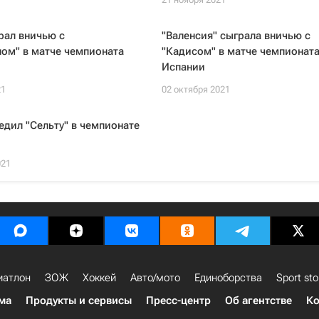
рал вничью с
"Валенсия" сыграла вничью с
ом" в матче чемпионата
"Кадисом" в матче чемпионат
Испании
21
02 октября 2021
едил "Сельту" в чемпионате
021
иатлон
ЗОЖ
Хоккей
Авто/мото
Единоборства
Sport sto
ма
Продукты и сервисы
Пресс-центр
Об агентстве
Ко