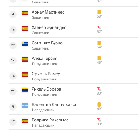
87‎’‎
Защитник
Арнау Мартинес
4
68‎’‎
Защитник
Хавьер Эрнандес
16
52‎’‎
Защитник
Сантьяго Буэно
22
54‎’‎
Защитник
Алеш Гарсия
14
45‎’‎
Полузащитник
Ориоль Ромеу
18
Полузащитник
Янхель Эррера
21
80‎’‎
Полузащитник
Валентин Кастельянос
9
69‎’‎
Нападающий
Родриго Рикельме
17
80‎’‎
Нападающий