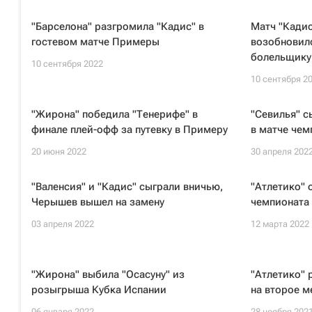
"Барселона" разгромила "Кадис" в
Матч "Кадис
гостевом матче Примеры
возобновил
болельщику
10 сентября 2022
10 сентября 2
"Жирона" победила "Тенерифе" в
"Севилья" с
финале плей-офф за путевку в Примеру
в матче чем
20 июня 2022
30 апреля 202
"Валенсия" и "Кадис" сыграли вничью,
"Атлетико" 
Черышев вышел на замену
чемпионата
03 апреля 2022
12 марта 2022
"Жирона" выбила "Осасуну" из
"Атлетико" 
розыгрыша Кубка Испании
на второе м
06 января 2022
28 ноября 202