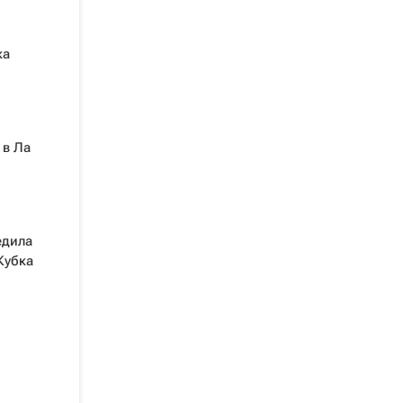
ка
 в Ла
едила
Кубка