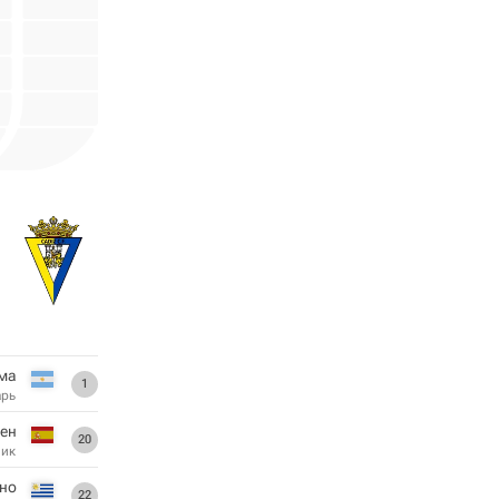
ма
1
арь
ен
20
ник
но
22