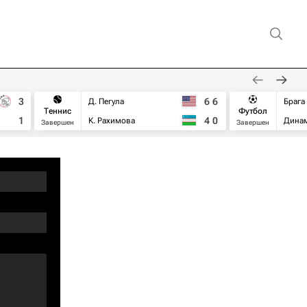
3
6
6
Д. Пегула
Брага
Теннис
Футбол
1
4
0
К. Рахимова
Дина
Завершен
Завершен