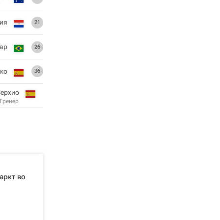
ия
21
нар
26
ко
36
ерхио
Тренер
аркт во