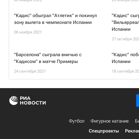
"Кадис" обыграл "Атлетик" и покинул
"Кадис" сыг
зону вылета в чемпионате Испании
"Вильярреал
Испании
06 ноября 2021
27 октября 20
"Барселона" сыграла вничью с
"Кадис" поб
"Кадисом" в матче Примеры
Испании
24 сентября 2021
18 сентября 2
Футбол
Фигурное катание
Б
Спецпроекты
Рекла