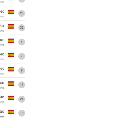
ник
дес
23
ник
уст
32
ник
рас
4
ник
ино
7
ник
ес
8
ник
хо
11
ник
ио
24
ник
до
18
ий