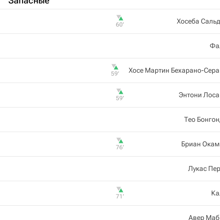
Запасные
Хосеба Саль
60‎’‎
Фа
Хосе Мартин Бехарано-Сер
59‎’‎
Энтони Лоса
59‎’‎
Тео Бонго
Бриан Окам
76‎’‎
Лукас Пе
Ка
71‎’‎
Авер Маб