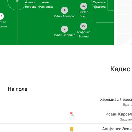
Альваро
Алекс
Херемиас
32
Негредо
Фернандес
Ледесма
4
Виктор
17
Рубен Алькарас
Чуст
риго
22
ельме
7
Альфонсо
Рубен Собрино
Эспино
Кадис
На поле
Херемиас Ледес
Врат
Исаак Карсел
60‎’‎
Защит
Альфонсо Эспи