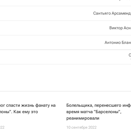
Сантьяго Арсаменд
Виктор Ас
Антонио Блан
С
ог спасти жизнь фанату на
Болельщика, перенесшего инф
лоны". Как ему это
время матча "Барселоны",
реанимировали
022
10 сентября 2022