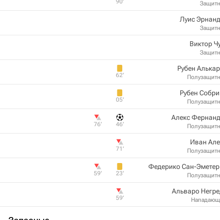
90‎’‎
Защит
Луис Эрнан
Защит
Виктор Ч
Защит
Рубен Алька
62‎’‎
Полузащит
Рубен Собр
05‎’‎
Полузащит
Алекс Фернанд
76‎’‎
46‎’‎
Полузащит
Иван Але
71‎’‎
Полузащит
Федерико Сан-Эметер
59‎’‎
23‎’‎
Полузащит
Альваро Негре
59‎’‎
Нападающ