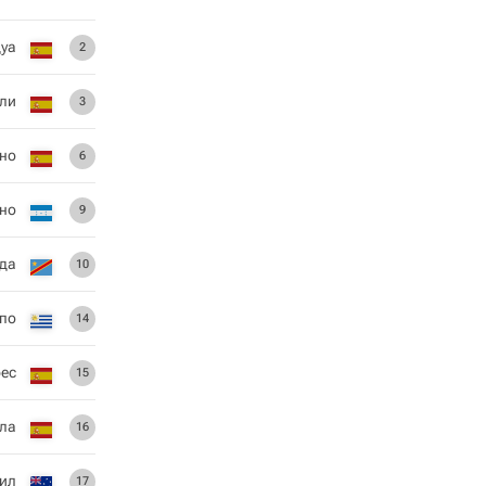
дуа
2
ли
3
ано
6
но
9
нда
10
по
14
рес
15
ла
16
ил
17