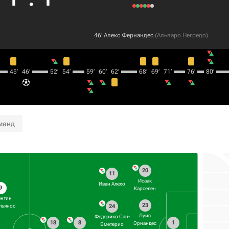
46‎’‎
Алекс Фернандес
(
Альваро Негредо
)
45‎’‎
46‎’‎
52‎’‎
54‎’‎
59‎’‎
60‎’‎
62‎’‎
68‎’‎
69‎’‎
71‎’‎
76‎’‎
80‎’‎
манд
20
11
Исаак
Иван Алехо
9
Карселен
ентин
23
24
льянос
Луис
Федерико Сан-
18
8
1
Эрнандес
Эметерио