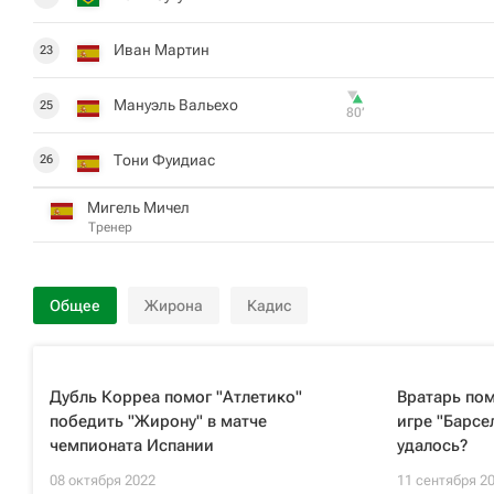
Иван Мартин
23
Мануэль Вальехо
25
80‎’‎
Тони Фуидиас
26
Мигель Мичел
Тренер
Общее
Жирона
Кадис
Дубль Корреа помог "Атлетико"
Вратарь пом
победить "Жирону" в матче
игре "Барсе
чемпионата Испании
удалось?
08 октября 2022
11 сентября 2