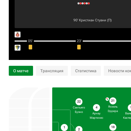
90‎’‎
Кристиан Стуани
(П)
05‎’‎
23‎’‎
О матче
Трансляция
Статистика
Новости ко
21
22
Янхель
4
Сантьяго
Эррера
Буэно
Арнау
Вал
Мартинес
Касте
18
1
2