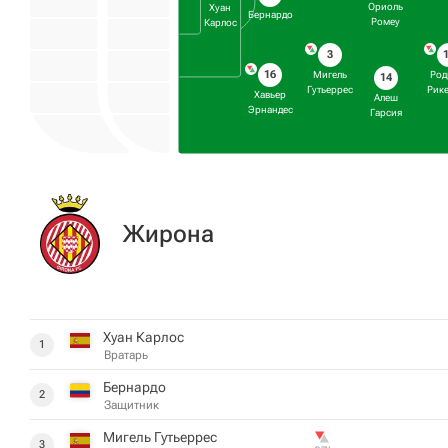
Ориоль
Хуан
Бернардо
Ромеу
Карлос
3
16
Мигель
Род
14
Гутьеррес
Рик
Хавьер
Алеш
Эрнандес
Гарсия
Жирона
Хуан Карлос
1
Вратарь
Бернардо
2
Защитник
Мигель Гутьеррес
3