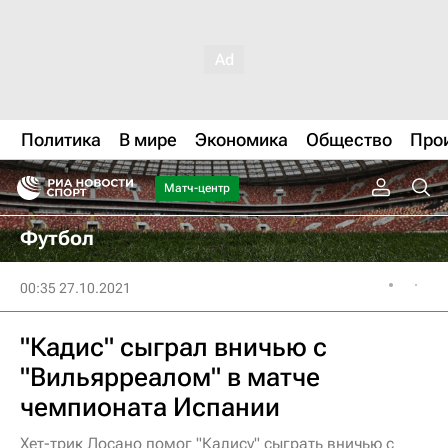
Политика
В мире
Экономика
Общество
Про
Матч-центр
Футбол
00:35 27.10.2021
"Кадис" сыграл вничью с
"Вильярреалом" в матче
чемпионата Испании
Хет-трик Лосано помог "Кадису" сыграть вничью с