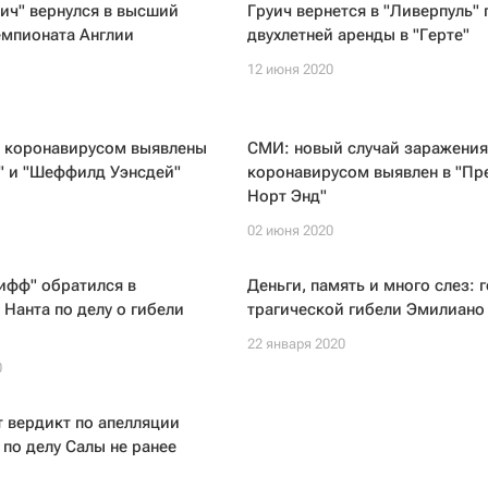
ич" вернулся в высший
Груич вернется в "Ливерпуль" 
емпионата Англии
двухлетней аренды в "Герте"
12 июня 2020
 коронавирусом выявлены
СМИ: новый случай заражения
" и "Шеффилд Уэнсдей"
коронавирусом выявлен в "Пр
Норт Энд"
02 июня 2020
ифф" обратился в
Деньги, память и много слез: г
 Нанта по делу о гибели
трагической гибели Эмилиано
22 января 2020
0
 вердикт по апелляции
по делу Салы не ранее