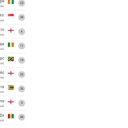
ре
23
ник
Нг
38
ник
нтл
6
ник
да
11
ник
рс
19
ник
йс
25
ник
та
35
ник
ете
9
ий
ба
48
ий