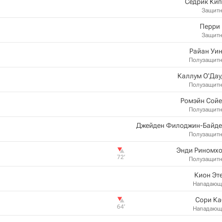
Седрик Кип
Защит
Перри 
Защит
Райан Уи
Полузащит
Каллум О'Дау
Полузащит
Ромэйн Сойе
Полузащит
Джейден Филоджин-Байде
Полузащит
Энди Риномхо
72‎’‎
Полузащит
Кион Эт
Нападающ
Сори Ка
64‎’‎
Нападающ