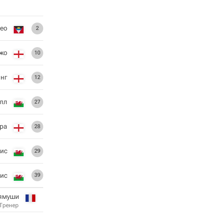
ео
2
жо
10
нг
12
илл
27
тра
28
ис
29
ис
39
ямуши
Тренер