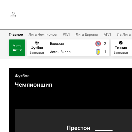
Главное
Лига Чемпионов
РПЛ
Лига Европы
АПЛ
Ла Лига
2
Бавария
Матч-
Футбол
Теннис
центр
1
Астон Вилла
Завершен
Завершен
Футбол
Чемпионшип
Престон