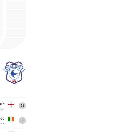
ик
21
арь
сс
5
ник