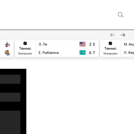
2
5
Э. Ли
М. Ан
Теннис
Теннис
6
7
Е. Рыбакина
Л. Фе
Завершен
Завершен