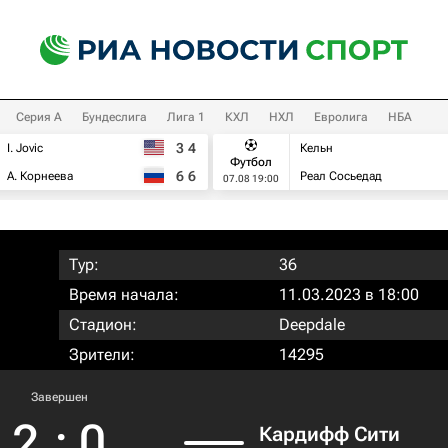
Серия А
Бундеслига
Лига 1
КХЛ
НХЛ
Евролига
НБА
3
4
I. Jovic
Кельн
Футбол
6
6
А. Корнеева
Реал Сосьедад
07.08 19:00
Тур:
36
Время начала:
11.03.2023 в 18:00
Стадион:
Deepdale
Зрители:
14295
Завершен
2
:
0
Кардифф Сити