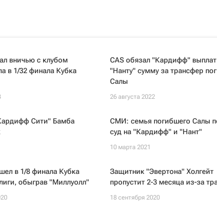
ал вничью с клубом
CAS обязал "Кардифф" выплат
 в 1/32 финала Кубка
"Нанту" сумму за трансфер по
Салы
3
26 августа 2022
Кардифф Сити" Бамба
СМИ: семья погибшего Салы п
к
суд на "Кардифф" и "Нант"
10 марта 2021
шел в 1/8 финала Кубка
Защитник "Эвертона" Холгейт
лиги, обыграв "Миллуолл"
пропустит 2-3 месяца из-за т
020
18 сентября 2020