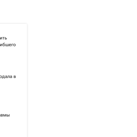
ить
гибшего
одала в
равмы