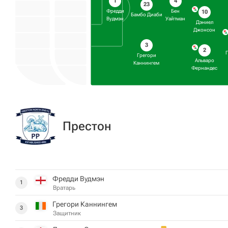
1
4
23
Фредди
Бен
10
Бамбо Диаби
Вудмэн
Уайтман
Дэниел
Джонсон
3
2
Грегори
Альваро
Каннингем
Фернандес
Престон
Фредди Вудмэн
1
Вратарь
Грегори Каннингем
3
Защитник