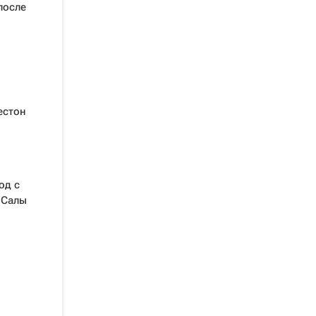
после
естон
од с
 Салы