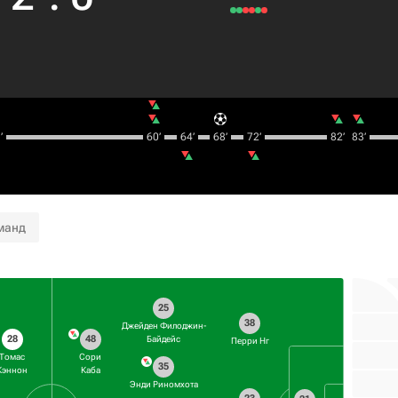
‎
60‎’‎
64‎’‎
68‎’‎
72‎’‎
82‎’‎
83‎’‎
манд
25
38
Джейден Филоджин-
28
48
Байдейс
Перри Нг
Томас
Сори
35
Кэннон
Каба
Энди Риномхота