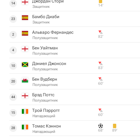
Джордан Стори
14
14‎’‎
Защитник
Бамбо Диаби
23
Защитник
Альваро Фернандес
2
82‎’‎
Полузащитник
Бен Уайтман
4
Полузащитник
Дэниел Джонсон
10
83‎’‎
Полузащитник
Бен Вудберн
20
60‎’‎
Полузащитник
Брэд Поттс
44
Полузащитник
Трой Пэрротт
15
60‎’‎
Нападающий
Томас Кэннон
28
68‎’‎
89‎’‎
Нападающий