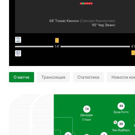
68‎’‎
Томас Кэннон
(
Грегори Каннингем
)
90‎’‎
Чед Эванс
14‎’‎
41‎’
О матче
Трансляция
Статистика
Новости ко
44
14
Брэд Поттс
Джордан
Стори
20
Бен Вудберн