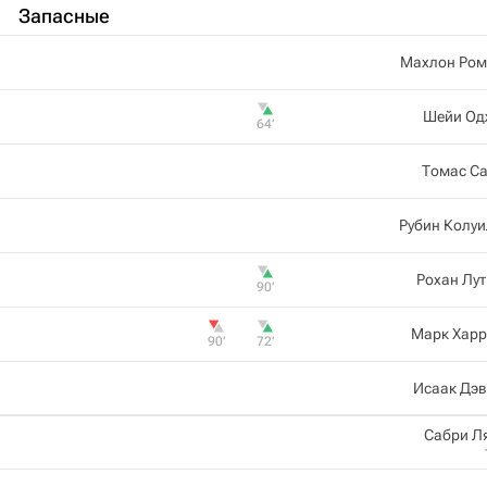
Запасные
Махлон Ром
Шейи Од
64‎’‎
Томас Са
Рубин Колу
Рохан Лу
90‎’‎
Марк Харр
90‎’‎
72‎’‎
Исаак Дэв
Сабри Л