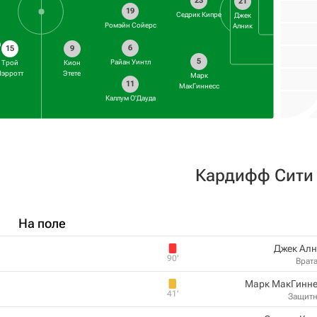
23
21
19
Седрик Кипре
Джек
Ромэйн Сойерс
Алник
6
15
9
5
Райан Уинтл
Трой
Кион
Пэрротт
Этете
Марк
11
МакГиннесс
Каллум О'Дауда
Кардифф Сити
На поле
Джек Алн
90‎’‎
Врат
Марк МакГинне
41‎’‎
Защит