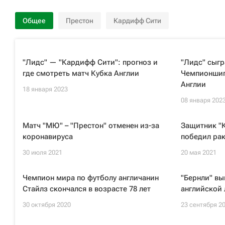
Общее
Престон
Кардифф Сити
"Лидс" — "Кардифф Сити": прогноз и
"Лидс" сыгр
где смотреть матч Кубка Англии
Чемпионшипа
Англии
18 января 2023
08 января 202
Матч "МЮ" – "Престон" отменен из-за
Защитник "
коронавируса
победил ра
30 июля 2021
20 мая 2021
Чемпион мира по футболу англичанин
"Бернли" вы
Стайлз скончался в возрасте 78 лет
английской 
30 октября 2020
23 сентября 2