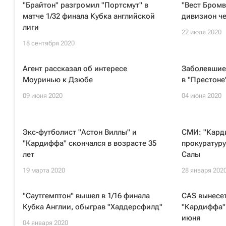
"Брайтон" разгромил "Портсмут" в
"Вест Бромв
матче 1/32 финала Кубка английской
дивизион ч
лиги
22 июля 2020
18 сентября 2020
Агент рассказал об интересе
Заболевшие
Моуринью к Дзюбе
в "Престоне
09 июня 2020
04 июня 2020
Экс-футболист "Астон Виллы" и
СМИ: "Кард
"Кардиффа" скончался в возрасте 35
прокуратуру
лет
Салы
19 марта 2020
28 января 202
"Саутгемптон" вышел в 1/16 финала
CAS вынесет
Кубка Англии, обыграв "Хаддерсфилд"
"Кардиффа" 
июня
04 января 2020