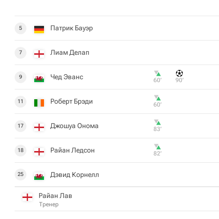
Патрик Бауэр
5
Лиам Делап
7
Чед Эванс
9
60‎’‎
90‎’‎
Роберт Брэди
11
60‎’‎
Джошуа Онома
17
83‎’‎
Райан Ледсон
18
82‎’‎
Дэвид Корнелл
25
Райан Лав
Тренер