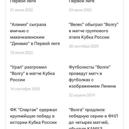
Первой лиги
Первой лиге
31 июля 2022
23 июля 2022
"Алания" сыграла
"Велес" обыграл "Волгу"
вничью с
в матче группового
махачкалинским
этапа Кубка России
"Динамо" в Первой лиге
30 сентября 2020
18 июля 2022
"Урал" разгромил
Футболисты "Волги"
"Волгу" в матче Кубка
проведут матч в
России
футболках с
изображением Ленина
16 сентября 2020
22 апреля 2019
ФК "Спартак" одержал
"Волга" продлила
крупнейшую победу в
победную серию в ФНЛ
истории Кубка России
до четырех матчей,
обыграв КАМАЗ