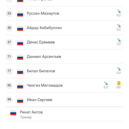
Руслан Махмутов
23
63‎’‎
Айдар Хабибуллин
30
83‎’‎
Денис Еремеев
37
50‎’‎
Даниил Арсентьев
71
Билал Билалов
77
63‎’‎
Чингиз Магомадов
95
63‎’‎
86‎’‎
Иван Сергеев
99
Ринат Аитов
Тренер