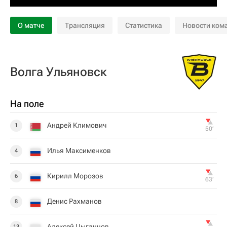
О матче
Трансляция
Статистика
Новости ком
Волга Ульяновск
На поле
Андрей Климович
1
50‎’‎
Илья Максименков
4
Кирилл Морозов
6
63‎’‎
Денис Рахманов
8
Алексей Цыганцов
13