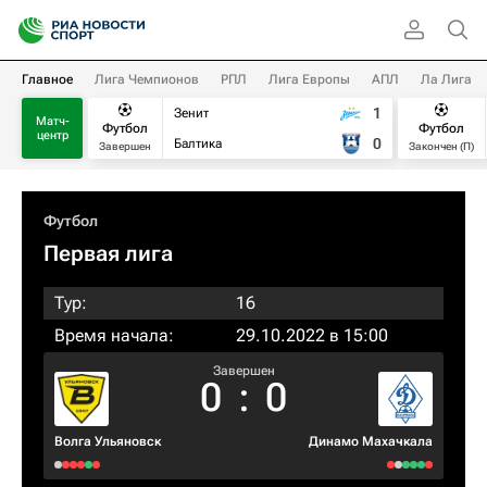
Главное
Лига Чемпионов
РПЛ
Лига Европы
АПЛ
Ла Лига
1
Зенит
Матч-
Футбол
Футбол
центр
0
Балтика
Завершен
Закончен (П)
Футбол
Первая лига
Тур:
16
Время начала:
29.10.2022 в 15:00
Завершен
0
:
0
Волга Ульяновск
Динамо Махачкала