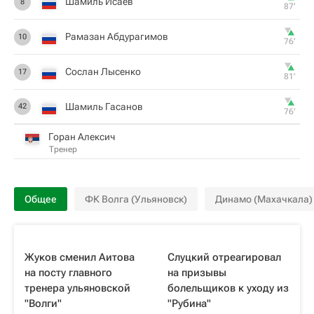
Шамиль Исаев
8
87‎’‎
Рамазан Абдурагимов
10
76‎’‎
Сослан Лысенко
17
81‎’‎
Шамиль Гасанов
42
76‎’‎
Горан Алексич
Тренер
Общее
ФК Волга (Ульяновск)
Динамо (Махачкала)
Жуков сменил Аитова
Слуцкий отреагировал
на посту главного
на призывы
тренера ульяновской
болельщиков к уходу из
"Волги"
"Рубина"