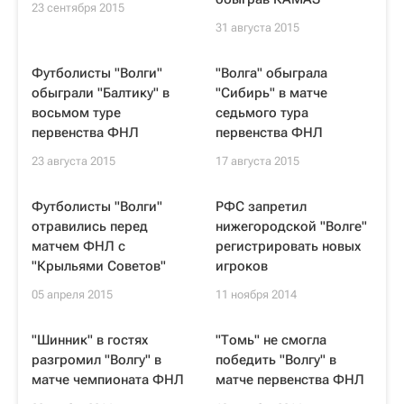
23 сентября 2015
31 августа 2015
Футболисты "Волги"
"Волга" обыграла
обыграли "Балтику" в
"Сибирь" в матче
восьмом туре
седьмого тура
первенства ФНЛ
первенства ФНЛ
23 августа 2015
17 августа 2015
Футболисты "Волги"
РФС запретил
отравились перед
нижегородской "Волге"
матчем ФНЛ с
регистрировать новых
"Крыльями Советов"
игроков
05 апреля 2015
11 ноября 2014
"Шинник" в гостях
"Томь" не смогла
разгромил "Волгу" в
победить "Волгу" в
матче чемпионата ФНЛ
матче первенства ФНЛ