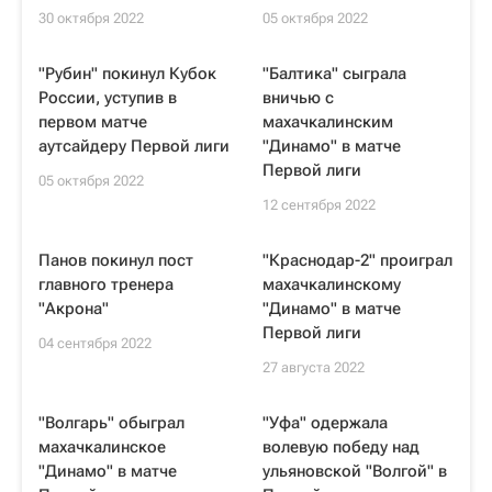
30 октября 2022
05 октября 2022
"Рубин" покинул Кубок
"Балтика" сыграла
России, уступив в
вничью с
первом матче
махачкалинским
аутсайдеру Первой лиги
"Динамо" в матче
Первой лиги
05 октября 2022
12 сентября 2022
Панов покинул пост
"Краснодар-2" проиграл
главного тренера
махачкалинскому
"Акрона"
"Динамо" в матче
Первой лиги
04 сентября 2022
27 августа 2022
"Волгарь" обыграл
"Уфа" одержала
махачкалинское
волевую победу над
"Динамо" в матче
ульяновской "Волгой" в