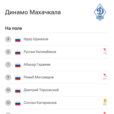
Динамо Махачкала
На поле
Идар Шумахов
4
Рустам Халимбеков
6
76‎’‎
Абакар Гаджиев
7
Ражаб Магомедов
9
81‎’‎
Дмитрий Терновский
12
Сослан Кагермазов
13
86‎’‎