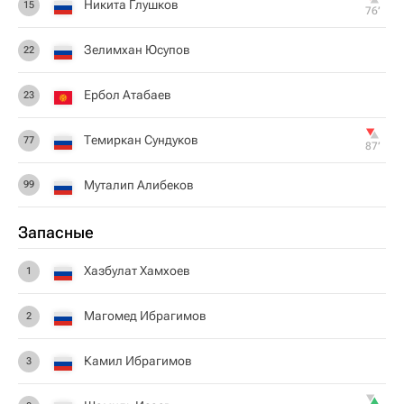
Никита Глушков
15
76‎’‎
Зелимхан Юсупов
22
Ербол Атабаев
23
Темиркан Сундуков
77
87‎’‎
Муталип Алибеков
99
Запасные
Хазбулат Хамхоев
1
Магомед Ибрагимов
2
Камил Ибрагимов
3