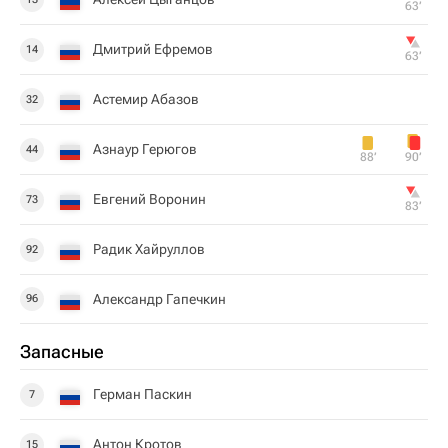
63‎’‎
Дмитрий Ефремов
14
63‎’‎
Астемир Абазов
32
Азнаур Герюгов
44
88‎’‎
90‎’‎
Евгений Воронин
73
83‎’‎
Радик Хайруллов
92
Александр Гапечкин
96
Запасные
Герман Паскин
7
Антон Кротов
15