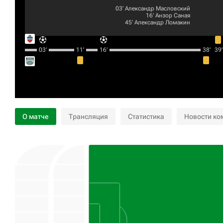
03‎’‎
Александр Масловский
16‎’‎
Анзор Саная
45‎’‎
Александр Ломакин
03‎’‎
11‎’‎
16‎’‎
38‎’‎
39‎’‎
О матче
Трансляция
Статистика
Новости ко