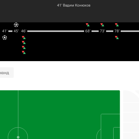
41‎’‎
Вадим Конюхов
41‎’‎
45‎’‎
46‎’‎
68‎’‎
73‎’‎
78‎’‎
манд