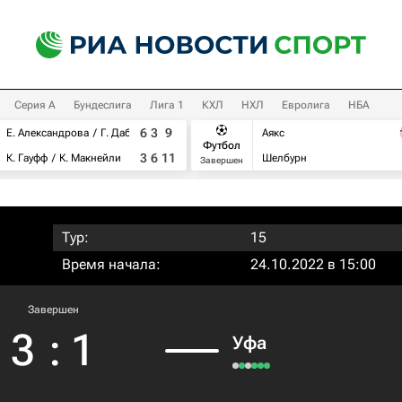
Серия А
Бундеслига
Лига 1
КХЛ
НХЛ
Евролига
НБА
6
3
9
Е. Александрова
Г. Дабровски
Аякс
Футбол
3
6
11
К. Гауфф
К. Макнейли
Шелбурн
Завершен
Тур:
15
Время начала:
24.10.2022 в 15:00
Завершен
3
:
1
Уфа