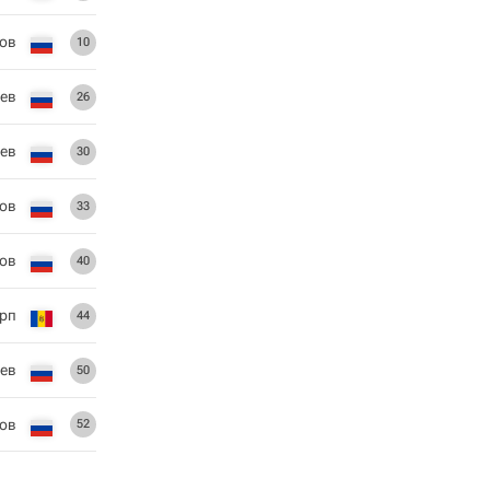
ов
10
иев
26
еев
30
хов
33
нов
40
арп
44
бев
50
ов
52