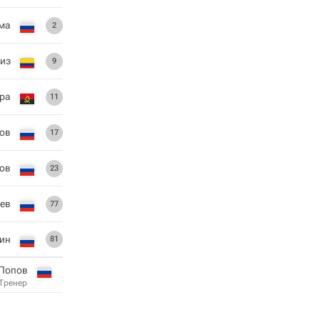
ма
2
из
9
ра
11
ов
17
ов
23
ев
77
ин
81
 Попов
Тренер