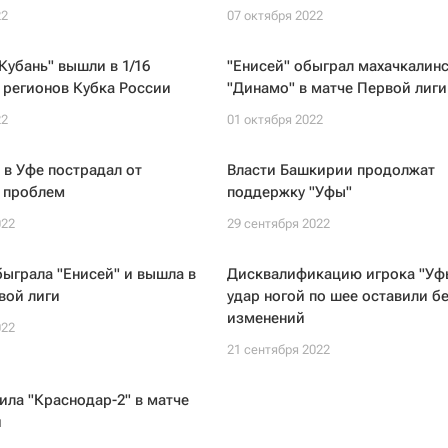
22
07 октября 2022
"Кубань" вышли в 1/16
"Енисей" обыграл махачкалин
 регионов Кубка России
"Динамо" в матче Первой лиги
22
01 октября 2022
 в Уфе пострадал от
Власти Башкирии продолжат
 проблем
поддержку "Уфы"
022
29 сентября 2022
быграла "Енисей" и вышла в
Дисквалификацию игрока "Уф
вой лиги
удар ногой по шее оставили б
изменений
022
21 сентября 2022
ила "Краснодар-2" в матче
и