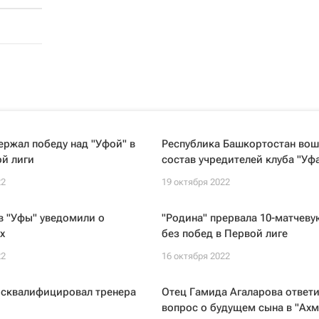
ержал победу над "Уфой" в
Республика Башкортостан вош
й лиги
состав учредителей клуба "Уф
22
19 октября 2022
в "Уфы" уведомили о
"Родина" прервала 10-матчев
х
без побед в Первой лиге
22
16 октября 2022
сквалифицировал тренера
Отец Гамида Агаларова ответи
вопрос о будущем сына в "Ахм