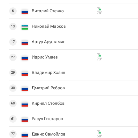
Виталий Стежко
5
78‎’‎
Николай Марков
13
Артур Арустамян
17
Идрис Умаев
27
73‎’‎
Владимир Хозин
29
Дмитрий Ребров
30
Кирилл Столбов
60
Расул Гыстаров
61
Денис Самойлов
77
68‎’‎