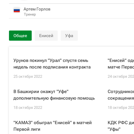
Артем Горлов
Тренер
Общее
Енисей
Уфа
Урунов покинул "Урал" спустя семь
"Енисей" од
недель после подписания контракта
матче Перво
25 октября 2022
24 октября 20
В Башкирии окажут "Уфе"
Сотруднико
дополнительную финансовую помощь
сокращения
18 октября 2022
18 октября 20
"КАМАЗ" обыграл "Енисей" в матчей
КДК РФС ди
Первой лиги
"Уфы"