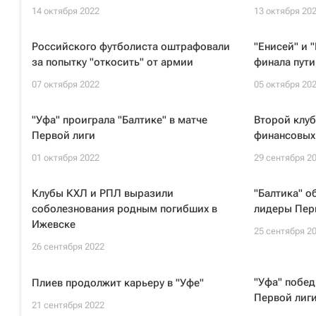
14 октября 2022
13 октября 20
Российского футболиста оштрафовали
"Енисей" и 
за попытку "откосить" от армии
финала пути
07 октября 2022
05 октября 20
"Уфа" проиграла "Балтике" в матче
Второй клуб
Первой лиги
финансовых
01 октября 2022
29 сентября 2
Клубы КХЛ и РПЛ выразили
"Балтика" о
соболезнования родным погибших в
лидеры Пер
Ижевске
25 сентября 2
26 сентября 2022
"Уфа" побед
Плиев продолжит карьеру в "Уфе"
Первой лиг
21 сентября 2022