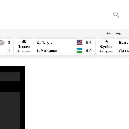
3
6
6
Д. Пегула
Брага
Теннис
Футбол
1
4
0
К. Рахимова
Дина
Завершен
Завершен