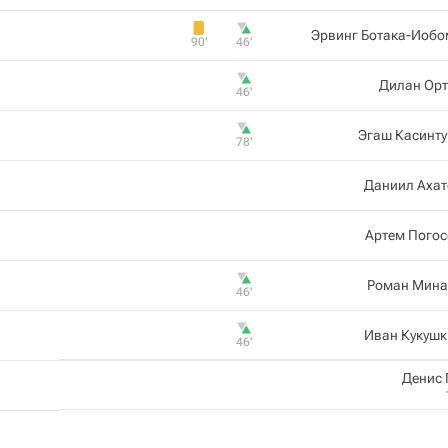
Эрвинг Ботака-Иобо
90‎’‎
46‎’‎
Дилан Орт
46‎’‎
Эгаш Касинту
78‎’‎
Даниил Ахат
Артем Погос
Роман Мина
46‎’‎
Иван Кукушк
46‎’‎
Денис