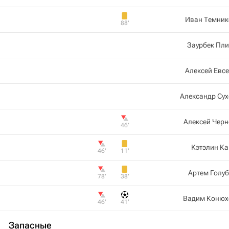
Иван Темник
88‎’‎
Заурбек Пл
Алексей Евс
Александр Су
Алексей Чер
46‎’‎
Кэтэлин К
46‎’‎
11‎’‎
Артем Голу
78‎’‎
38‎’‎
Вадим Конюх
46‎’‎
41‎’‎
Запасные