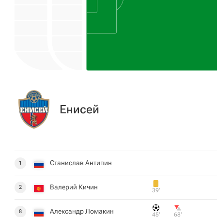
Енисей
Станислав Антипин
1
Валерий Кичин
2
39‎’‎
Александр Ломакин
8
45‎’‎
68‎’‎