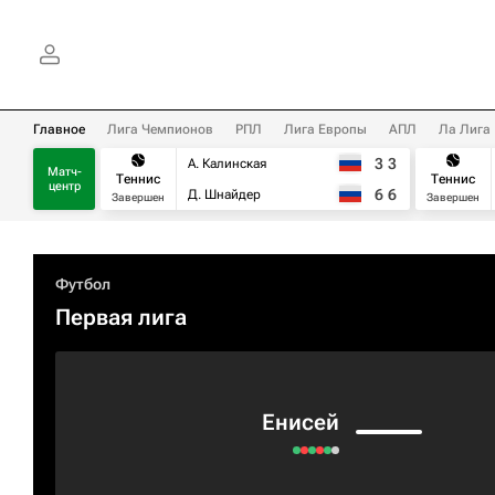
Главное
Лига Чемпионов
РПЛ
Лига Европы
АПЛ
Ла Лига
3
3
А. Калинская
Матч-
Теннис
Теннис
центр
6
6
Д. Шнайдер
Завершен
Завершен
Футбол
Первая лига
Енисей