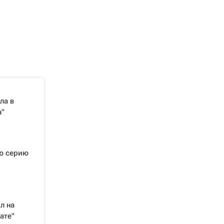
ла в
а"
ую серию
л на
ате"