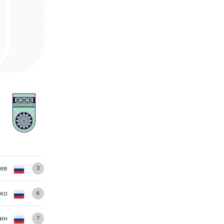
ев
3
ко
6
ин
7