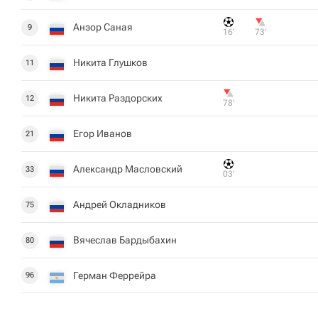
Анзор Саная
9
16‎’‎
73‎’‎
Никита Глушков
11
Никита Раздорских
12
78‎’‎
Егор Иванов
21
Александр Масловский
33
03‎’‎
Андрей Окладников
75
Вячеслав Бардыбахин
80
Герман Феррейра
96