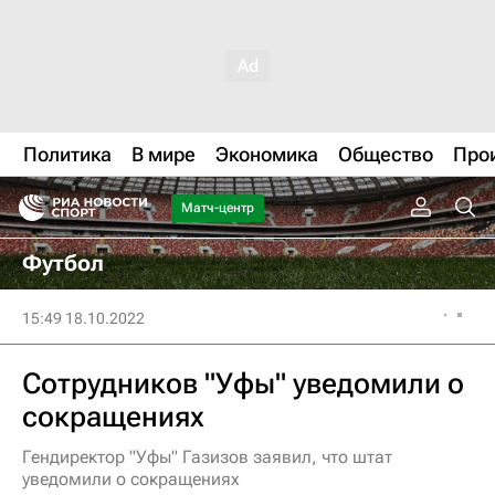
Политика
В мире
Экономика
Общество
Про
Матч-центр
Футбол
15:49 18.10.2022
Сотрудников "Уфы" уведомили о
сокращениях
Гендиректор "Уфы" Газизов заявил, что штат
уведомили о сокращениях