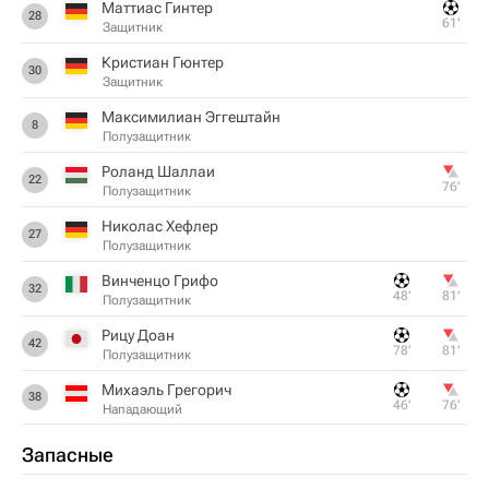
Маттиас Гинтер
28
61‎’‎
Защитник
Кристиан Гюнтер
30
Защитник
Максимилиан Эггештайн
8
Полузащитник
Роланд Шаллаи
22
76‎’‎
Полузащитник
Николас Хефлер
27
Полузащитник
Винченцо Грифо
32
48‎’‎
81‎’‎
Полузащитник
Рицу Доан
42
78‎’‎
81‎’‎
Полузащитник
Михаэль Грегорич
38
46‎’‎
76‎’‎
Нападающий
Запасные