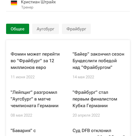
Кристиан Штрайх
Тренер
Общее
Аугсбург
Фрайбург
Фомин может перейти
"Байер" закончил сезон
во "Фрайбург" за 12
Бундеслиги победой
миллионов евро
над "Фрайбургом"
11 июня 2022
14 мая 2022
"Лейпциг" разгромил
"Фрайбург" стал
"Аугсбург" в матче
первым финалистом
чемпионата Германии
Кубка Германии
08 мая 2022
20 апреля 2022
"Бавария" с
Суд DFB отклонил