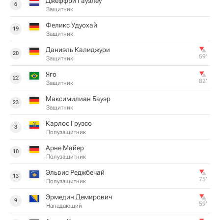
Джеффри Гауэлеу
6
Защитник
Феликс Удуохай
19
Защитник
Даниэль Калиджури
20
59‎’‎
Защитник
Яго
22
82‎’‎
Защитник
Максимилиан Бауэр
23
Защитник
Карлос Груэсо
8
Полузащитник
Арне Майер
10
Полузащитник
Эльвис Реджбечай
13
75‎’‎
Полузащитник
Эрмедин Демирович
9
59‎’‎
Нападающий