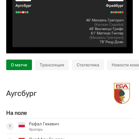
Аугсбург
Фрайбург
46‎’‎
Михаэль Грегорич
(
Килиан Сидийя
)
48‎’‎
Винченцо Грифо
61‎’‎
Маттиас Гинтер
(
Михаэль Грегорич
)
78‎’‎
Рицу Доан
О матче
Трансляция
Статистика
Новости ком
Аугсбург
На поле
Рафал Гикевич
1
Вратарь