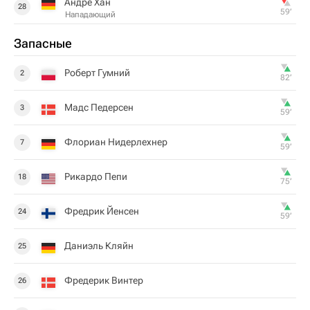
Андре Хан
28
59‎’‎
Нападающий
Запасные
Роберт Гумний
2
82‎’‎
Мадс Педерсен
3
59‎’‎
Флориан Нидерлехнер
7
59‎’‎
Рикардо Пепи
18
75‎’‎
Фредрик Йенсен
24
59‎’‎
Даниэль Кляйн
25
Фредерик Винтер
26