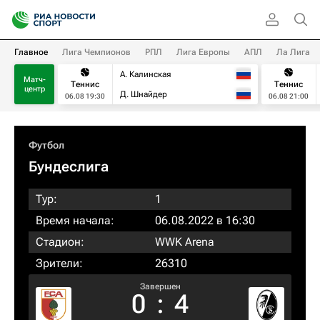
Главное
Лига Чемпионов
РПЛ
Лига Европы
АПЛ
Ла Лига
А. Калинская
Матч-
Теннис
Теннис
центр
Д. Шнайдер
06.08 19:30
06.08 21:00
Футбол
Бундеслига
Тур:
1
Время начала:
06.08.2022 в 16:30
Стадион:
WWK Arena
Зрители:
26310
Завершен
0
:
4