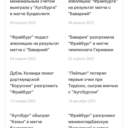
минимальным счетом
апелляцию "Фрайбурга"
выиграла у "Аугсбурга"
на результат матча с
в матче Бундеслиги
"Баварией"
09 апреля 2022
08 апреля 2022
"Фрайбург" подаст
"Бавария" разгромила
апелляцию на результат
"Фрайбург" в матче
матча с "Баварией"
чемпионата Германии
04 апреля 2022
02 апреля 2022
Дубль Холанда помог
"Лейпциг" потерял
дортмундской
первые очки при
"Боруссии" разгромить
Тедеско, сыграв вничью
"Фрайбург"
с "Аугсбургом"
15 января 2022
16 декабря 2021
"Аугсбург" обыграл
"Фрайбург" разгромил
"Кельн" в матче
менхенгладбахскую