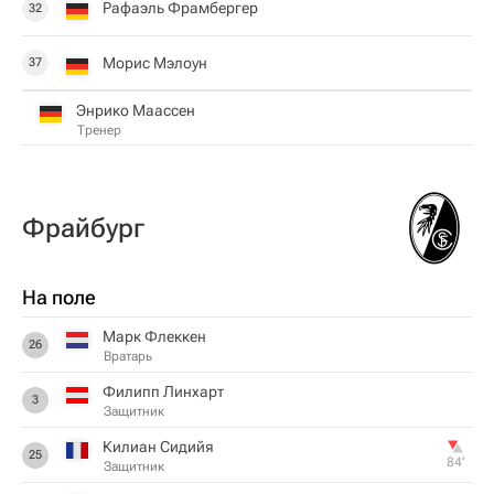
Рафаэль Фрамбергер
32
Морис Мэлоун
37
Энрико Маассен
Тренер
Фрайбург
На поле
Марк Флеккен
26
Вратарь
Филипп Линхарт
3
Защитник
Килиан Сидийя
25
84‎’‎
Защитник