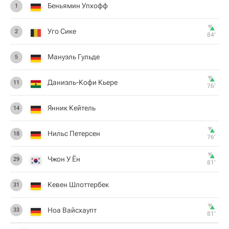
Беньямин Упхофф
1
Уго Сике
2
84‎’‎
Мануэль Гульде
5
Даниэль-Кофи Кьере
11
76‎’‎
Янник Кейтель
14
Нильс Петерсен
18
76‎’‎
Чжон У Ён
29
81‎’‎
Кевен Шлоттербек
31
Ноа Вайсхаупт
33
81‎’‎