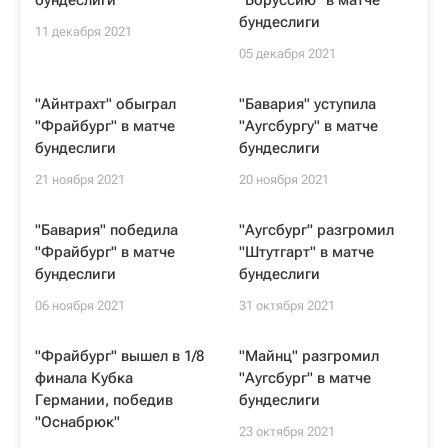
бундеслиги
"Боруссию" в матче
бундеслиги
11 декабря 2021
05 декабря 2021
"Айнтрахт" обыграл
"Бавария" уступила
"Фрайбург" в матче
"Аугсбургу" в матче
бундеслиги
бундеслиги
21 ноября 2021
20 ноября 2021
"Бавария" победила
"Аугсбург" разгромил
"Фрайбург" в матче
"Штутгарт" в матче
бундеслиги
бундеслиги
06 ноября 2021
31 октября 2021
"Фрайбург" вышел в 1/8
"Майнц" разгромил
финала Кубка
"Аугсбург" в матче
Германии, победив
бундеслиги
"Оснабрюк"
23 октября 2021