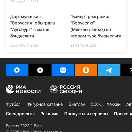
27 октября 2021
Дортмундская
"Байер" разгромил
"Боруссия" обыграла
"Боруссию"
"Аугсбург" в матче
(Менхенгладбах) во
бундеслиги
втором туре бундеслиги
02 октября 2021
21 августа 2021
Футбол
Фигурное катание
Биатлон
ЗОЖ
Хоккей
Ав
Спецпроекты
Реклама
Продукты и сервисы
Пресс-ц
Версия 2023.1 Beta