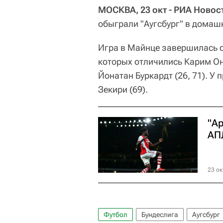
МОСКВА, 23 окт - РИА Новос
обыграли "Аугсбург" в домаш
Игра в Майнце завершилась со
которых отличились Карим Они
Йонатан Буркардт (26, 71). У
Зекири (69).
"Ар
АП
23 ок
Футбол
Бундеслига
Аугсбург