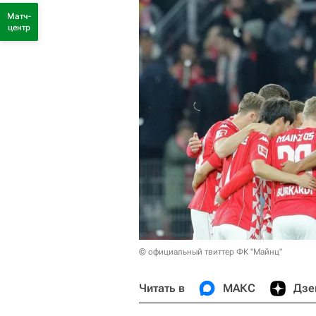
Матч-
центр
© официальный твиттер ФК "Майнц"
Читать в
МАКС
Дзе