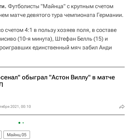
ти.
Футболисты "Майнца" с крупным счетом
нем матче девятого тура чемпионата Германии.
 счетом 4:1 в пользу хозяев поля, в составе
сиво (10-я минута), Штефан Белль (15) и
 проигравших единственный мяч забил Анди
сенал" обыграл "Астон Виллу" в матче
Л
тября 2021, 00:10
Майнц 05