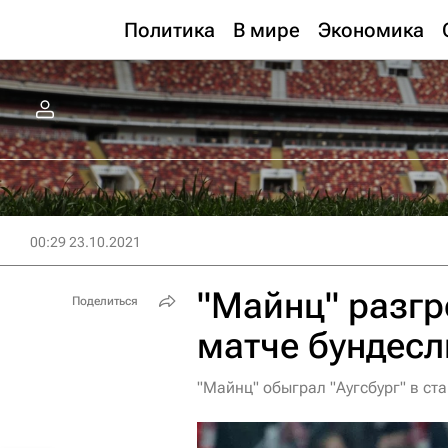
Политика
В мире
Экономика
00:29 23.10.2021
"Майнц" разгр
Поделиться
матче бундесл
"Майнц" обыграл "Аугсбург" в ст