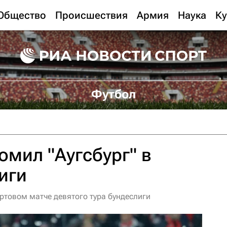
Общество
Происшествия
Армия
Наука
Ку
Футбол
омил "Аугсбург" в
иги
артовом матче девятого тура бундеслиги