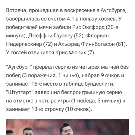
Встреча, прошедшая в воскресенье в Аугсбурге,
завершилась со счетом 4:1 в пользу хозяев. У
победителей мячи забили Рис Оксфорд (30-я
минута), Джеффри Гауэлеу (52), Флориан
Нидерлерхнер (72) и Альфред Финнбогасон (81).
У гостей отличился Крис Фюрих (7).
"Аугсбург" прервал серию из четырех матчей без
побед (3 поражения, 1 ничья), набрал 9 очков и
занимает 16-е место в таблице бундеслиги.
"Штутгарт" завершил беспроигрышную серию
на отметке в четыре игры (1 победа, 3 ничьих) и
занимает 13-ю строчку (10 очков).