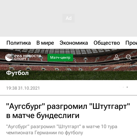
Политика
В мире
Экономика
Общество
Про
Матч-центр
Футбол
19:38 31.10.2021
"Аугсбург" разгромил "Штутгарт"
в матче бундеслиги
"Аугсбург" разгромил "Штутгарт" в матче 10 тура
чемпионата Германии по футболу