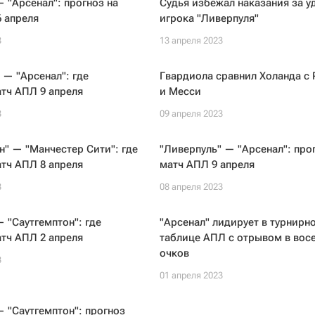
— "Арсенал": прогноз на
Судья избежал наказания за у
 апреля
игрока "Ливерпуля"
3
13 апреля 2023
 — "Арсенал": где
Гвардиола сравнил Холанда с 
тч АПЛ 9 апреля
и Месси
3
09 апреля 2023
н" — "Манчестер Сити": где
"Ливерпуль" — "Арсенал": про
тч АПЛ 8 апреля
матч АПЛ 9 апреля
3
08 апреля 2023
— "Саутгемптон": где
"Арсенал" лидирует в турнирн
тч АПЛ 2 апреля
таблице АПЛ с отрывом в вос
очков
3
01 апреля 2023
— "Саутгемптон": прогноз