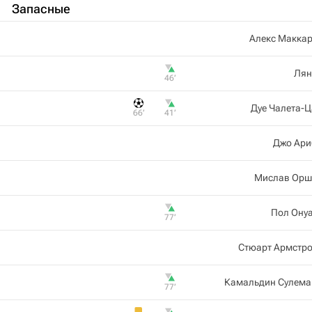
Запасные
Алекс Маккар
Лян
46‎’‎
Дуе Чалета-
66‎’‎
41‎’‎
Джо Ари
Мислав Орш
Пол Ону
77‎’‎
Стюарт Армстро
Камальдин Сулема
77‎’‎