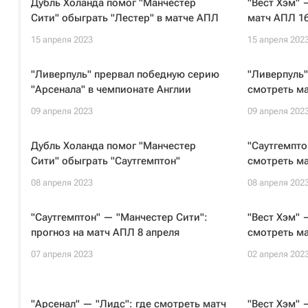
Дубль Холанда помог "Манчестер
"Вест Хэм" 
Сити" обыграть "Лестер" в матче АПЛ
матч АПЛ 16
15 апреля 2023
15 апреля 202
"Ливерпуль" прервал победную серию
"Ливерпуль"
"Арсенала" в чемпионате Англии
смотреть ма
09 апреля 2023
09 апреля 202
Дубль Холанда помог "Манчестер
"Саутгемпто
Сити" обыграть "Саутгемптон"
смотреть ма
08 апреля 2023
08 апреля 202
"Саутгемптон" — "Манчестер Сити":
"Вест Хэм" 
прогноз на матч АПЛ 8 апреля
смотреть ма
07 апреля 2023
02 апреля 202
"Арсенал" — "Лидс": где смотреть матч
"Вест Хэм" 