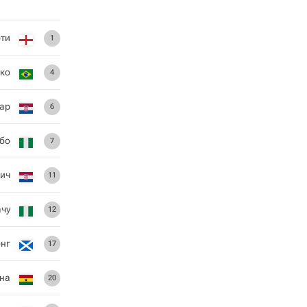
ти
1
ко
4
Цар
6
бо
7
ич
11
ачу
12
нг
17
на
20