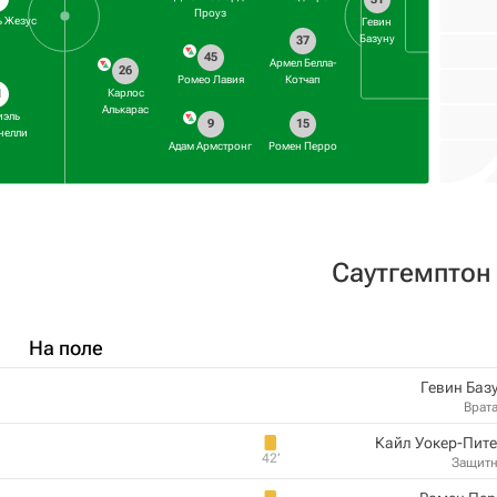
Проуз
ь Жезус
Гевин
Базуну
37
45
Армел Белла-
26
Ромео Лавия
Котчап
Карлос
1
Алькарас
иэль
9
15
нелли
Адам Армстронг
Ромен Перро
Саутгемптон
На поле
Гевин Баз
Врат
Кайл Уокер-Пит
42‎’‎
Защит