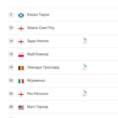
Киран Тирни
3
Эмиль Смит Роу
10
Эдди Нкетиа
14
72‎’‎
Якуб Кивиор
15
Леандро Троссард
19
57‎’‎
Жоржиньо
20
Рис Нельсон
24
85‎’‎
Мэтт Тернер
30