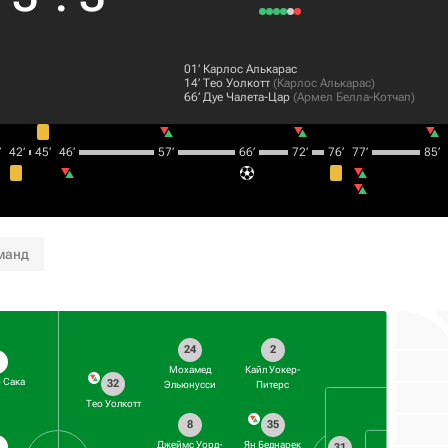
01‎’‎
Карлос Алькарас
14‎’‎
Тео Уолкотт
(
Карлос Алькарас
)
66‎’‎
Дуе Чалета-Цар
(
Армел Белла-Котчап
)
‎
42‎’‎
45‎’‎
46‎’‎
57‎’‎
66‎’‎
72‎’‎
76‎’‎
77‎’‎
85‎’‎
манд
24
2
Мохамед
Кайл Уокер-
 Сака
32
Эльюнусси
Питерс
Тео Уолкотт
8
35
Джеймс Уорд-
Ян Беднарек
31