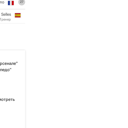
ло
27
 Selles
Тренер
рсенале"
рпедо"
мотреть