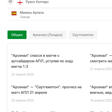
Руэлл Уолтерс
97
Микель Артета
Тренер
Общее
Арсенал (Лондон)
Саутгемптон
"Арсенал" спасся в матче с
"Арсенал" —
аутсайдером АПЛ, уступая по ходу
смотреть ма
матча 1:3
21 апреля 202
22 апреля 2023
"Арсенал" — "Саутгемптон": прогноз на
"Арсенал" в
матч АПЛ 21 апреля
вничью, вед
20 апреля 2023
16 апреля 202