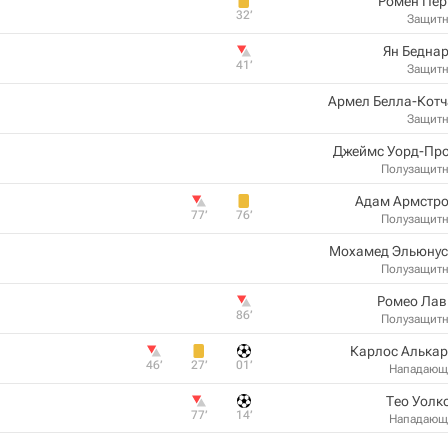
Ромен Пер
32‎’‎
Защит
Ян Бедна
41‎’‎
Защит
Армел Белла-Котч
Защит
Джеймс Уорд-Про
Полузащит
Адам Армстро
77‎’‎
76‎’‎
Полузащит
Мохамед Эльюнус
Полузащит
Ромео Лав
86‎’‎
Полузащит
Карлос Алькар
46‎’‎
27‎’‎
01‎’‎
Нападающ
Тео Уолк
77‎’‎
14‎’‎
Нападающ