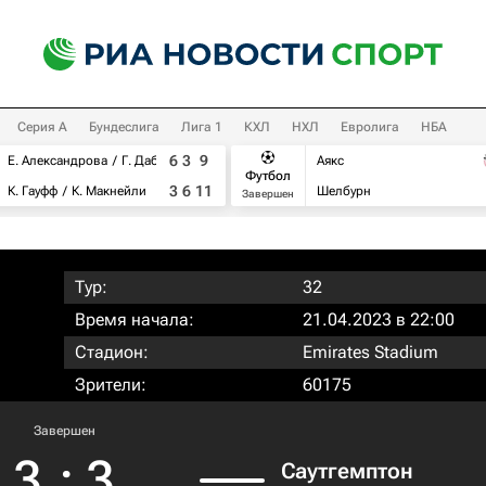
Серия А
Бундеслига
Лига 1
КХЛ
НХЛ
Евролига
НБА
6
3
9
Е. Александрова
Г. Дабровски
Аякс
Футбол
3
6
11
К. Гауфф
К. Макнейли
Шелбурн
Завершен
Тур:
32
Время начала:
21.04.2023 в 22:00
Стадион:
Emirates Stadium
Зрители:
60175
Завершен
3
:
3
Саутгемптон