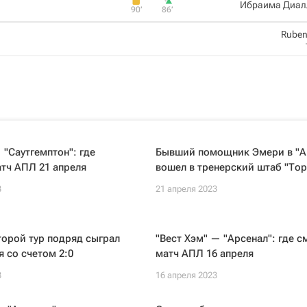
Ибраима Диал
90‎’‎
86‎’‎
Ruben
 "Саутгемптон": где
Бывший помощник Эмери в "А
тч АПЛ 21 апреля
вошел в тренерский штаб "То
3
21 апреля 2023
торой тур подряд сыграл
"Вест Хэм" — "Арсенал": где с
я со счетом 2:0
матч АПЛ 16 апреля
3
16 апреля 2023