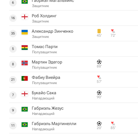
Габриэл Магальяйнс
6
Защитник
Роб Холдинг
16
Защитник
Александр Зинченко
35
45‎’‎
72‎’‎
Защитник
Томас Парти
5
Полузащитник
Мартин Эдегор
8
88‎’‎
Полузащитник
Фабиу Виейра
21
57‎’‎
Полузащитник
Букайо Сака
7
90‎’‎
Нападающий
Габриэль Жезус
9
Нападающий
Габриэль Мартинелли
11
20‎’‎
85‎’‎
Нападающий