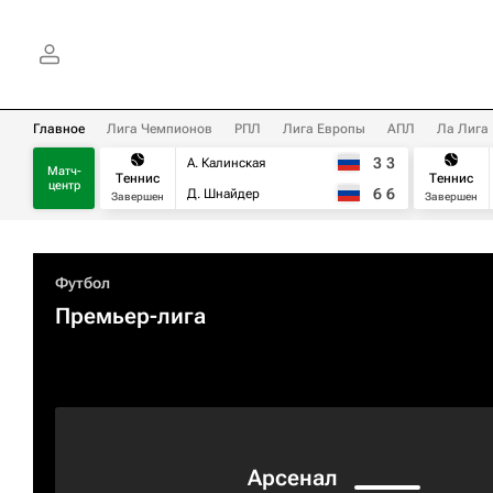
Главное
Лига Чемпионов
РПЛ
Лига Европы
АПЛ
Ла Лига
3
3
А. Калинская
Матч-
Теннис
Теннис
центр
6
6
Д. Шнайдер
Завершен
Завершен
Футбол
Премьер-лига
Арсенал