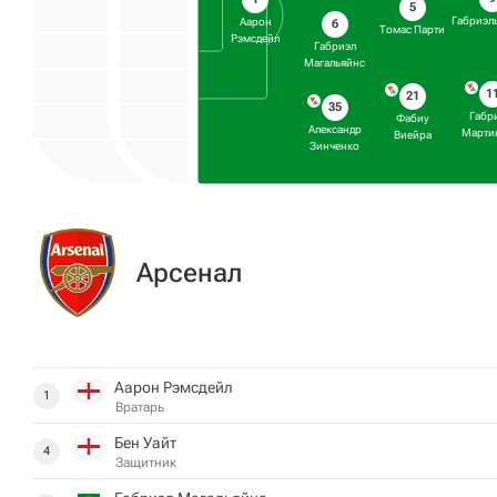
5
Габриэл
Аарон
6
Томас Парти
Рэмсдейл
Габриэл
Магальяйнс
1
21
35
Габр
Фабиу
Александр
Марти
Виейра
Зинченко
Арсенал
Аарон Рэмсдейл
1
Вратарь
Бен Уайт
4
Защитник