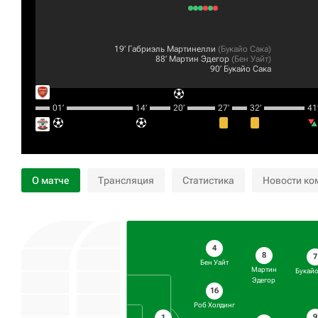
19‎’‎
Габриэль Мартинелли
(
Букайо Сака
)
88‎’‎
Мартин Эдегор
(
Бен Уайт
)
90‎’‎
Букайо Сака
01‎’‎
14‎’‎
20‎’‎
27‎’‎
32‎’‎
41‎’
О матче
Трансляция
Статистика
Новости ко
4
8
7
Бен Уайт
Мартин
Букайо
Эдегор
16
Роб Холдинг
9
1