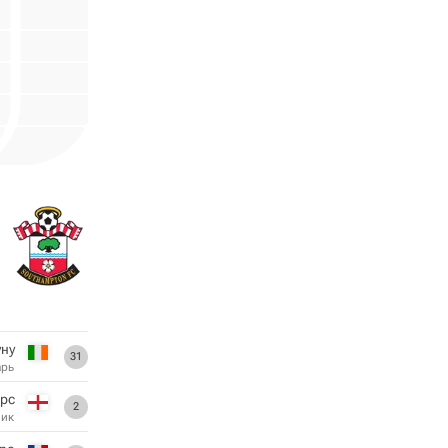
уну
31
арь
ерс
2
ник