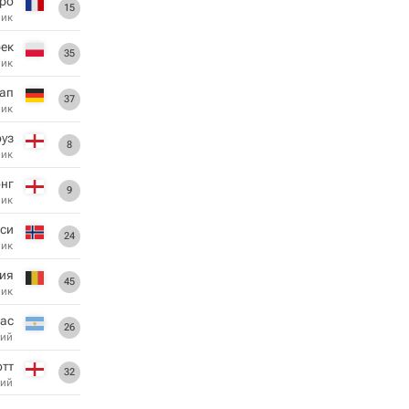
ро
15
ник
рек
35
ник
ап
37
ник
уз
8
ник
нг
9
ник
си
24
ник
ия
45
ник
ас
26
ий
отт
32
ий