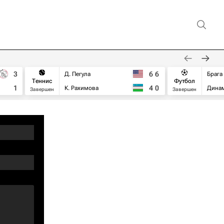
3
6
6
Д. Пегула
Брага
Теннис
Футбол
1
4
0
К. Рахимова
Дина
Завершен
Завершен