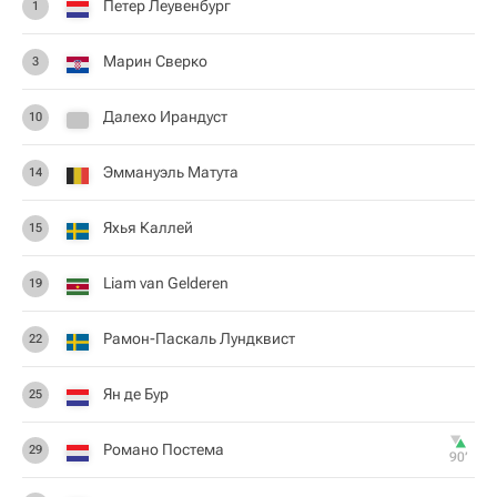
Петер Леувенбург
1
Марин Сверко
3
Далехо Ирандуст
10
Эммануэль Матута
14
Яхья Каллей
15
Liam van Gelderen
19
Рамон-Паскаль Лундквист
22
Ян де Бур
25
Романо Постема
29
90‎’‎