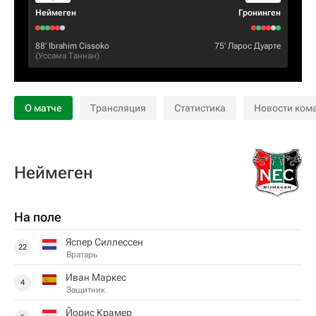
Неймеген
Гронинген
88‎’‎
Ibrahim Cissoko
75‎’‎
Ларос Дуарте
(
Уссама Таннан
)
О матче
Трансляция
Статистика
Новости ком
Неймеген
На поле
Яспер Силлессен
22
Вратарь
Иван Маркес
4
Защитник
Йорис Крамер