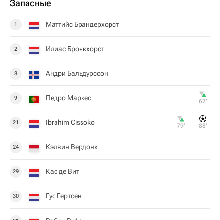
Запасные
Маттийс Брандерхорст
1
Илиас Бронкхорст
2
Андри Бальдурссон
8
Педро Маркес
9
67‎’‎
Ibrahim Cissoko
21
79‎’‎
88‎’‎
Кэлвин Вердонк
24
Кас де Вит
29
Гус Гертсен
30