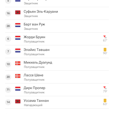
5
Защитник
Суфьян Эль-Каруани
16
Защитник
Барт ван Руж
28
Защитник
Жорди Бруин
6
67‎’‎
Полузащитник
Элайис Тавшан
7
90‎’‎
Полузащитник
Миккель Дуэлунд
10
Полузащитник
Лассе Шене
20
Полузащитник
Дирк Пропер
71
79‎’‎
Полузащитник
Уссама Таннан
14
63‎’‎
Нападающий