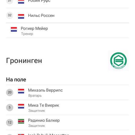
Робин Руфс
31
Нильс Россен
32
Рогиер Мейер
Тренер
Гронинген
На поле
Михаэль Веррипс
20
Вратарь
Мика Те Виерик
5
Защитник
Радинио Балкер
12
Защитник