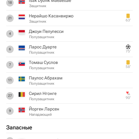
Isak Dybvik Maeaettae
18
Защитник
Нерайшо Касанвиржо
21
63‎’‎
Защитник
Джоуи Пелупесси
4
Полузащитник
Ларос Дуарте
6
75‎’‎
Полузащитник
Томаш Суслов
7
58‎’‎
Полузащитник
Паулос Абрахам
11
Полузащитник
Сирил Нгонге
27
90‎’‎
Полузащитник
Йорген Ларсен
9
Нападающий
Запасные