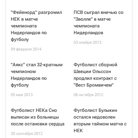
"Фейенорд" разгромил
ПСВ сыграл вничью со
НЕК в матче
"Зволле" в матче
чемпионата
чемпионата
Нидерландов по
Нидерландов
футболу
03 ноября 2013
09 февраля 2014
"Аякс" стал 32-кратным
Футболист сборной
чемпионом
Швеции Ольссон
Нидерландов по
продлил контракт с
футболу
"Вест Бромвичем"
05 мая 2013
06 октября 2012
Футболист НЕКа Сно
Футболист Булыкин
выписан из больницы
остался недоволен
после остановки сердца
вторым таймом матча с
НЕК
30 сентября 2012