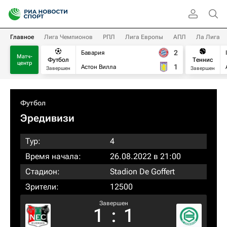
Главное
Лига Чемпионов
РПЛ
Лига Европы
АПЛ
Ла Лига
2
Бавария
Матч-
Футбол
Теннис
центр
1
Астон Вилла
Завершен
Завершен
Футбол
Эредивизи
Тур:
4
Время начала:
26.08.2022 в 21:00
Стадион:
Stadion De Goffert
Зрители:
12500
Завершен
1
:
1