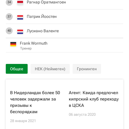
Рагнар Оратмангоен
34
Патрик Йоостен
37
Лусиано Валенте
40
Frank Wormuth
Тренер
Общее
НЕК (Неймеген)
Гронинген
В Нидерландах более 50
Агент: Квида предпочел
человек задержали за
кипрский клуб переходу
призывы к
в ЦСКА
беспорядкам
06 августа 2020
28 января 2021