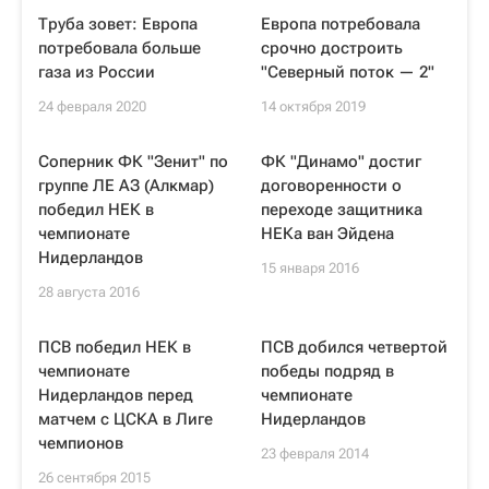
Труба зовет: Европа
Европа потребовала
потребовала больше
срочно достроить
газа из России
"Северный поток — 2"
24 февраля 2020
14 октября 2019
Соперник ФК "Зенит" по
ФК "Динамо" достиг
группе ЛЕ АЗ (Алкмар)
договоренности о
победил НЕК в
переходе защитника
чемпионате
НЕКа ван Эйдена
Нидерландов
15 января 2016
28 августа 2016
ПСВ победил НЕК в
ПСВ добился четвертой
чемпионате
победы подряд в
Нидерландов перед
чемпионате
матчем с ЦСКА в Лиге
Нидерландов
чемпионов
23 февраля 2014
26 сентября 2015