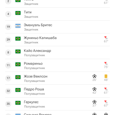
2
61‎’‎
Защитник
Тити
4
Защитник
Эмануэль Бритес
19
Защитник
Жуниньо Капишаба
29
67‎’‎
Защитник
Кайо Александр
8
Полузащитник
Ромариньо
11
75‎’‎
Полузащитник
Жозе Веилсон
17
26‎’‎
48‎’‎
Полузащитник
Педро Роша
32
42‎’‎
61‎’‎
Полузащитник
Геркулес
35
37‎’‎
67‎’‎
Полузащитник
Сильвио Ромеро