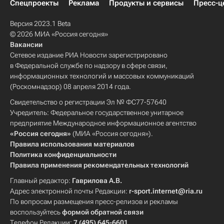
Спецпроекты
Реклама
Продукты и сервисы
Пресс-ц
Версия 2023.1 Beta
© 2026 МИА «Россия сегодня»
Вакансии
Сетевое издание РИА Новости зарегистрировано
в Федеральной службе по надзору в сфере связи,
информационных технологий и массовых коммуникаций
(Роскомнадзор) 08 апреля 2014 года.
Свидетельство о регистрации Эл № ФС77-57640
Учредитель: Федеральное государственное унитарное
предприятие Международное информационное агентство
«Россия сегодня»
(МИА «Россия сегодня»).
Правила использования материалов
Политика конфиденциальности
Правила применения рекомендательных технологий
Главный редактор:
Гаврилова А.В.
Адрес электронной почты Редакции:
r-sport.internet@ria.ru
По вопросам размещения пресс-релизов и рекламы
воспользуйтесь
формой обратной связи
Телефон Редакции:
7 (495) 645-6601