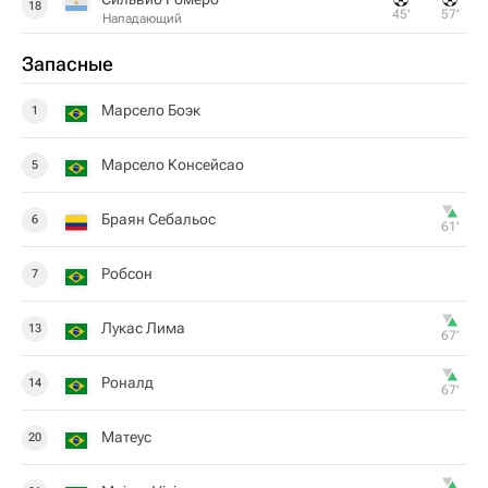
18
45‎’‎
57‎’‎
Нападающий
Запасные
Марсело Боэк
1
Марсело Консейсао
5
Браян Себальос
6
61‎’‎
Робсон
7
Лукас Лима
13
67‎’‎
Роналд
14
67‎’‎
Матеус
20