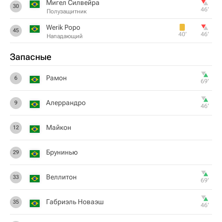
Мигел Силвейра
30
46‎’‎
Полузащитник
Werik Popo
45
40‎’‎
46‎’‎
Нападающий
Запасные
Рамон
6
69‎’‎
Алеррандро
9
46‎’‎
Майкон
12
Брунинью
29
Веллитон
33
69‎’‎
Габриэль Новаэш
35
46‎’‎