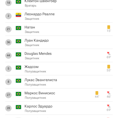
Клейтон Швенгбер
18
Вратарь
Леонардо Реалпе
2
Защитник
Натан
21
15‎’‎
Защитник
Луан Кандидо
36
Защитник
Douglas Mendes
44
69‎’‎
Защитник
Жадсом
5
55‎’‎
Полузащитник
Лукас Эвангелиста
8
Полузащитник
Маркос Винисиос
27
44‎’‎
46‎’‎
Полузащитник
Карлос Эдуардо
28
69‎’‎
Полузащитник