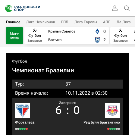
Главное
Лига Чемпионов
РПЛ
Лига Европы
АПЛ
Ла Лига
0
Крылья Советов
Матч-
Футбол
Футбол
центр
2
Балтика
Завершен
Завершен
Футбол
Чемпионат Бразилии
Тур:
37
Время начала:
10.11.2022 в 02:30
Завершен
6
:
0
Форталеза
Ред Булл Брагантино