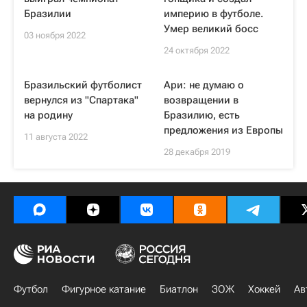
Бразилии
империю в футболе.
Умер великий босс
03 ноября 2022
24 октября 2022
Бразильский футболист
Ари: не думаю о
вернулся из "Спартака"
возвращении в
на родину
Бразилию, есть
предложения из Европы
11 августа 2022
28 декабря 2019
Футбол
Фигурное катание
Биатлон
ЗОЖ
Хоккей
Ав