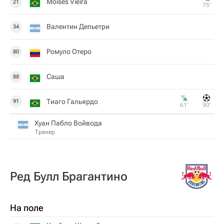
Moises Vieira
21
75‎’‎
Валентин Депьетри
34
Ромуло Отеро
80
Саша
88
Тиаго Гальярдо
91
61‎’‎
90‎’‎
Хуан Пабло Войвода
Тренер
Ред Булл Брагантино
На поле