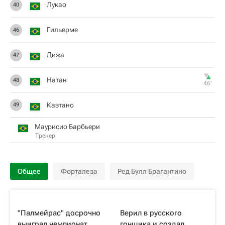
Лукао
40
Гильерме
46
Дижа
47
Натан
48
46‎’‎
Каэтано
49
Маурисио Барбьери
Тренер
Общее
Форталеза
Ред Булл Брагантино
"Палмейрас" досрочно
Верил в русского
выиграл чемпионат
гонщика и создал