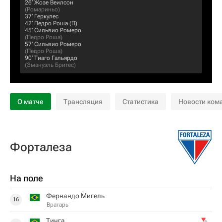
26‎’‎
Жозе Веилсон
(
Ромариньо
)
37‎’‎
Геркулес
42‎’‎
Педро Роша
(П)
45‎’‎
Сильвио Ромеро
(
Педро Роша
)
57‎’‎
Сильвио Ромеро
(
Педро Роша
)
90‎’‎
Тиаго Гальярдо
(
Эмануэль Бритес
)
О матче
Трансляция
Статистика
Новости ком
Форталеза
На поле
Фернандо Мигель
16
Вратарь
Тинга