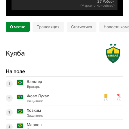
25‎’‎
Робсон
(
Марсело Консейсао
)
О матче
Трансляция
Статистика
Новости ком
Kуяба
На поле
Вальтер
1
Вратарь
Жоао Лукас
2
15‎’‎
56‎’‎
Защитник
Хоаким
3
Защитник
Марлон
4