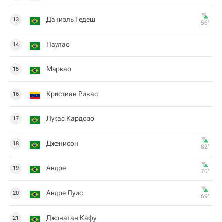
Даниэль Гедеш
13
56‎’‎
Паулао
14
Маркао
15
Кристиан Ривас
16
Лукас Кардозо
17
Дженисон
18
82‎’‎
Андре
19
70‎’‎
Андре Луис
20
69‎’‎
Джонатан Кафу
21