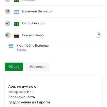
Валентин Депьетри
34
Витор Рикардо
40
Ромуло Отеро
80
90‎’‎
Хуан Пабло Войвода
Тренер
Общее
Форталеза
Ари: не думаю о
возвращении в
Бразилию, есть
предложения из Европы