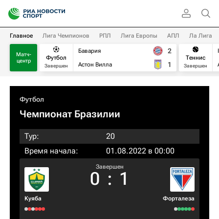
Главное
Лига Чемпионов
РПЛ
Лига Европы
АПЛ
Ла Лига
2
Бавария
Матч-
Футбол
Теннис
центр
1
Астон Вилла
Завершен
Завершен
Футбол
Чемпионат Бразилии
Тур:
20
Время начала:
01.08.2022 в 00:00
Завершен
0
:
1
Kуяба
Форталеза