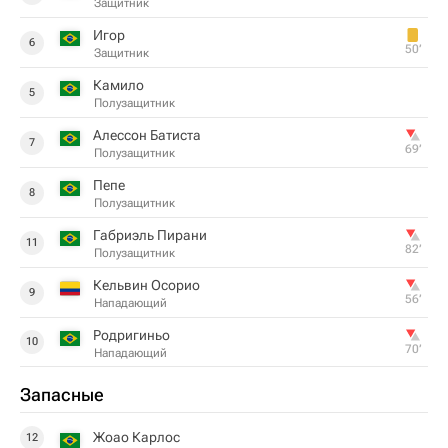
Защитник
Игор
6
50‎’‎
Защитник
Камило
5
Полузащитник
Алессон Батиста
7
69‎’‎
Полузащитник
Пепе
8
Полузащитник
Габриэль Пирани
11
82‎’‎
Полузащитник
Кельвин Осорио
9
56‎’‎
Нападающий
Родригиньо
10
70‎’‎
Нападающий
Запасные
Жоао Карлос
12