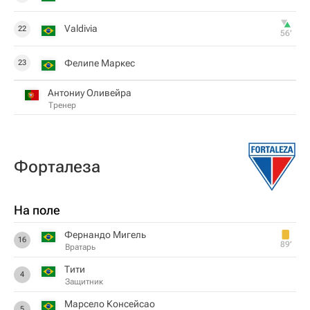
Valdivia
22
56‎’‎
Фелипе Маркес
23
Антониу Оливейра
Тренер
Форталеза
На поле
Фернандо Мигель
16
89‎’‎
Вратарь
Тити
4
Защитник
Марсело Консейсао
5