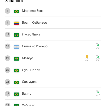
Запасные
Марсело Боэк
1
Браян Себальос
6
Лукас Лима
13
Сильвио Ромеро
18
90‎’‎
Матеус
20
30‎’‎
70‎’‎
Луан Полли
25
Саммуэль
26
Баяно
27
76‎’‎
Хабраао
28