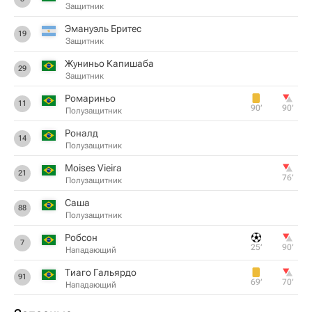
Защитник
Эмануэль Бритес
19
Защитник
Жуниньо Капишаба
29
Защитник
Ромариньо
11
90‎’‎
90‎’‎
Полузащитник
Роналд
14
Полузащитник
Moises Vieira
21
76‎’‎
Полузащитник
Саша
88
Полузащитник
Робсон
7
25‎’‎
90‎’‎
Нападающий
Тиаго Гальярдо
91
69‎’‎
70‎’‎
Нападающий