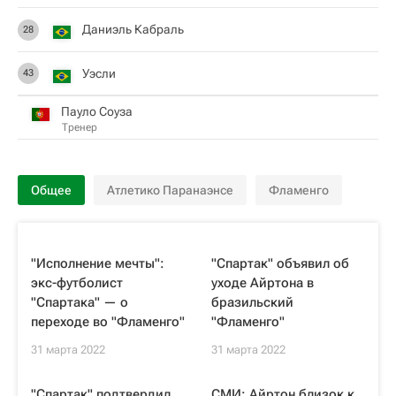
Даниэль Кабраль
28
Уэсли
43
Пауло Соуза
Тренер
Общее
Атлетико Паранаэнсе
Фламенго
"Исполнение мечты":
"Спартак" объявил об
экс-футболист
уходе Айртона в
"Спартака" — о
бразильский
переходе во "Фламенго"
"Фламенго"
31 марта 2022
31 марта 2022
"Спартак" подтвердил
СМИ: Айртон близок к