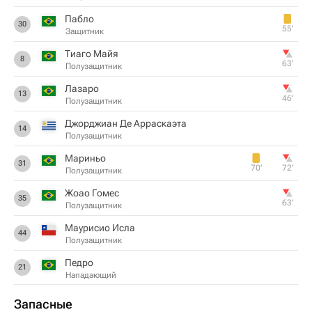
Пабло
30
55‎’‎
Защитник
Тиаго Майя
8
63‎’‎
Полузащитник
Лазаро
13
46‎’‎
Полузащитник
Джорджиан Де Арраскаэта
14
Полузащитник
Мариньо
31
70‎’‎
72‎’‎
Полузащитник
Жоао Гомес
35
63‎’‎
Полузащитник
Маурисио Исла
44
Полузащитник
Педро
21
Нападающий
Запасные