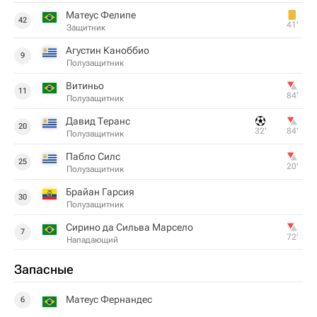
Матеус Фелипе
42
41‎’‎
Защитник
Агустин Каноббио
9
Полузащитник
Витиньо
11
84‎’‎
Полузащитник
Давид Теранс
20
32‎’‎
84‎’‎
Полузащитник
Пабло Силс
25
20‎’‎
Полузащитник
Брайан Гарсия
30
Полузащитник
Сирино да Сильва Марсело
7
72‎’‎
Нападающий
Запасные
Матеус Фернандес
6