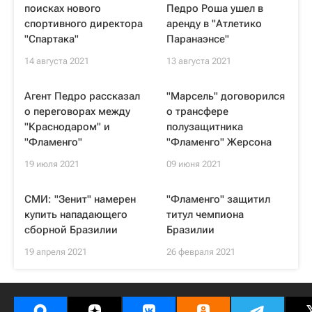
поисках нового
Педро Роша ушел в
спортивного директора
аренду в "Атлетико
"Спартака"
Паранаэнсе"
14 августа 2021
13 августа 2021
Агент Педро рассказал
"Марсель" договорился
о переговорах между
о трансфере
"Краснодаром" и
полузащитника
"Фламенго"
"Фламенго" Жерсона
19 июля 2021
09 июня 2021
СМИ: "Зенит" намерен
"Фламенго" защитил
купить нападающего
титул чемпиона
сборной Бразилии
Бразилии
19 апреля 2021
26 февраля 2021