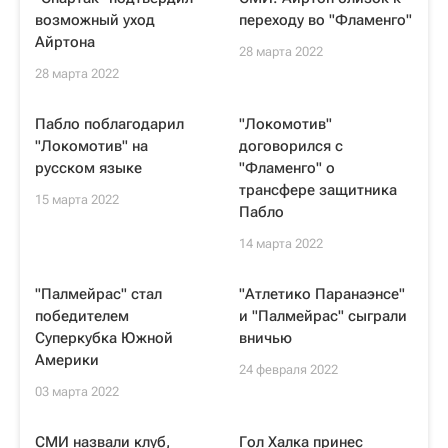
возможный уход
переходу во "Фламенго"
Айртона
28 марта 2022
28 марта 2022
Пабло поблагодарил
"Локомотив"
"Локомотив" на
договорился с
русском языке
"Фламенго" о
трансфере защитника
15 марта 2022
Пабло
14 марта 2022
"Палмейрас" стал
"Атлетико Паранаэнсе"
победителем
и "Палмейрас" сыграли
Суперкубка Южной
вничью
Америки
24 февраля 2022
03 марта 2022
СМИ назвали клуб,
Гол Халка принес