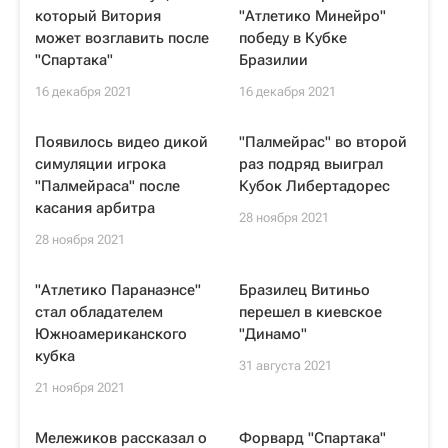
который Витория
"Атлетико Минейро"
может возглавить после
победу в Кубке
"Спартака"
Бразилии
16 декабря 2021
16 декабря 2021
Появилось видео дикой
"Палмейрас" во второй
симуляции игрока
раз подряд выиграл
"Палмейраса" после
Кубок Либертадорес
касания арбитра
28 ноября 2021
28 ноября 2021
"Атлетико Паранаэнсе"
Бразилец Витиньо
стал обладателем
перешел в киевское
Южноамериканского
"Динамо"
кубка
31 августа 2021
21 ноября 2021
Мележиков рассказал о
Форвард "Спартака"