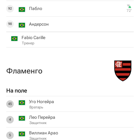
Пабло
92
72‎’‎
Андерсон
98
Fabio Carille
Тренер
Фламенго
На поле
Уго Ногейра
45
Вратарь
Лео Перейра
4
Защитник
Виллиан Арао
5
Защитник