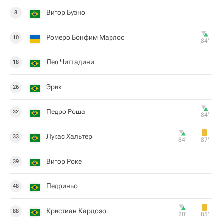
Витор Буэно
8
Ромеро Бонфим Марлос
10
84‎’‎
Лео Читтадини
18
Эрик
26
Педро Роша
32
84‎’‎
Лукас Хальтер
33
84‎’‎
87‎’‎
Витор Роке
39
Педриньо
48
Кристиан Кардозо
88
20‎’‎
85‎’‎