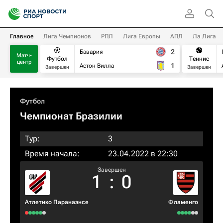
Главное
Лига Чемпионов
РПЛ
Лига Европы
АПЛ
Ла Лига
2
Бавария
Матч-
Футбол
Теннис
центр
1
Астон Вилла
Завершен
Завершен
Футбол
Чемпионат Бразилии
Тур:
3
Время начала:
23.04.2022 в 22:30
Завершен
1
:
0
Атлетико Паранаэнсе
Фламенго