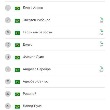
Диего Алвес
1
Эвертон Рибейро
7
46‎’‎
Габриэль Барбоза
9
63‎’‎
Диего
10
72‎’‎
Филипе Луис
16
Андреас Перейра
18
63‎’‎
Адербар Сантос
20
Родиней
22
Давид Луис
23