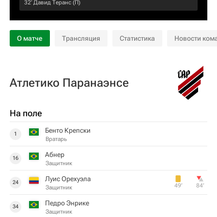
32‎’‎
Давид Теранс
(П)
О матче
Трансляция
Статистика
Новости ком
Атлетико Паранаэнсе
На поле
Бенто Крепски
1
Вратарь
Абнер
16
Защитник
Луис Орехуэла
24
49‎’‎
84‎’‎
Защитник
Педро Энрике
34
Защитник