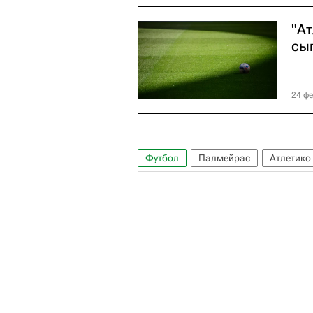
"А
сы
24 фе
Футбол
Палмейрас
Атлетико