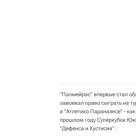
"Палмейрас" впервые стал о
завоевал право сыграть на ту
а "Атлетико Паранаэнсе" - ка
прошлом году Суперкубок Юж
"Дефенса и Хустисия".