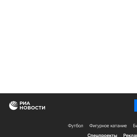
Футбол
Фигурное катание
Б
Спецпроекты
Рекла