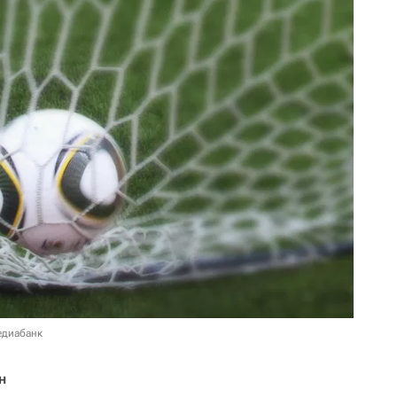
едиабанк
н