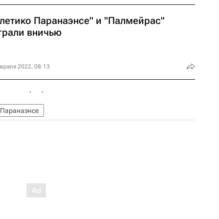
тлетико Паранаэнсе" и "Палмейрас"
грали вничью
враля 2022, 08:13
 Паранаэнсе