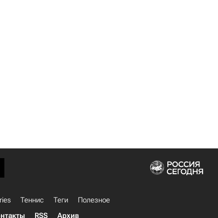
ries
Теннис
Теги
Полезное
нтакты
RSS
Архив