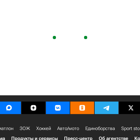
иатлон
ЗОЖ
Хоккей
Авто/мото
Единоборства
Sport sto
ма
Продукты и сервисы
Пресс-центр
Об агентстве
Ко