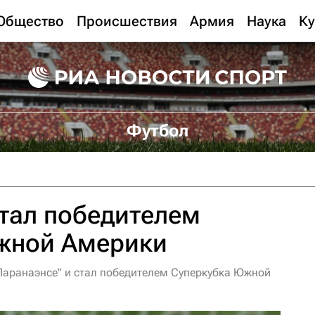
Общество
Происшествия
Армия
Наука
Ку
Футбол
тал победителем
жной Америки
Паранаэнсе" и стал победителем Суперкубка Южной