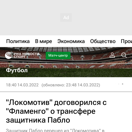
Политика
В мире
Экономика
Общество
Про
Матч-центр
Футбол
18:40 14.03.2022
(обновлено: 23:48 14.03.2022)
"Локомотив" договорился с
"Фламенго" о трансфере
защитника Пабло
Защитник Пабло перешел из "Локомотива" в