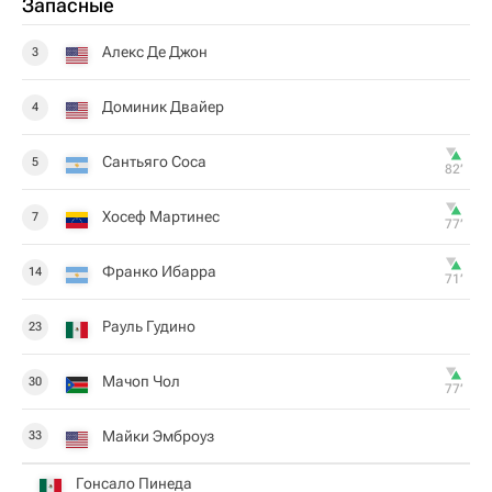
Запасные
Алекс Де Джон
3
Доминик Двайер
4
Сантьяго Соса
5
82‎’‎
Хосеф Мартинес
7
77‎’‎
Франко Ибарра
14
71‎’‎
Рауль Гудино
23
Мачоп Чол
30
77‎’‎
Майки Эмброуз
33
Гонсало Пинеда