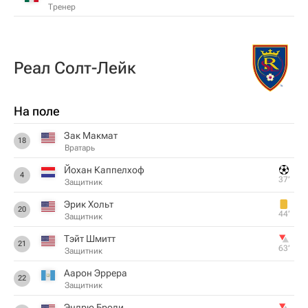
Тренер
Реал Солт-Лейк
На поле
Зак Макмат
18
Вратарь
Йохан Каппелхоф
4
37‎’‎
Защитник
Эрик Хольт
20
44‎’‎
Защитник
Тэйт Шмитт
21
63‎’‎
Защитник
Аарон Эррера
22
Защитник
Эндрю Броди