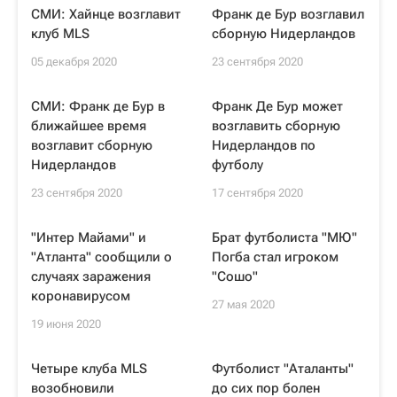
СМИ: Хайнце возглавит
Франк де Бур возглавил
клуб MLS
сборную Нидерландов
05 декабря 2020
23 сентября 2020
СМИ: Франк де Бур в
Франк Де Бур может
ближайшее время
возглавить сборную
возглавит сборную
Нидерландов по
Нидерландов
футболу
23 сентября 2020
17 сентября 2020
"Интер Майами" и
Брат футболиста "МЮ"
"Атланта" сообщили о
Погба стал игроком
случаях заражения
"Сошо"
коронавирусом
27 мая 2020
19 июня 2020
Четыре клуба MLS
Футболист "Аталанты"
возобновили
до сих пор болен