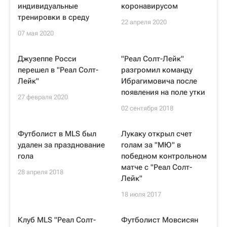
индивидуальные
коронавирусом
тренировки в среду
22 апреля 2020
07 мая 2020
Джузеппе Росси
"Реал Солт-Лейк"
перешел в "Реал Солт-
разгромил команду
Лейк"
Ибрагимовича после
появления на поле утки
27 февраля 2020
02 сентября 2018
Футболист в MLS был
Лукаку открыл счет
удален за празднование
голам за "МЮ" в
гола
победном контрольном
матче с "Реал Солт-
28 апреля 2018
Лейк"
18 июля 2017
Клуб MLS "Реал Солт-
Футболист Мовсисян