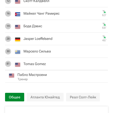
Скотт Калдвелл
12
Майкел Чанг Рамирес
16
63‎’‎
Боде Дэвис
19
68‎’‎
Jasper Loeffelsend
28
46‎’‎
Марсело Сильва
30
Tomas Gomez
81
Пабло Мастроени
Тренер
Общее
Атланта Юнайтед
Реал Солт-Лейк