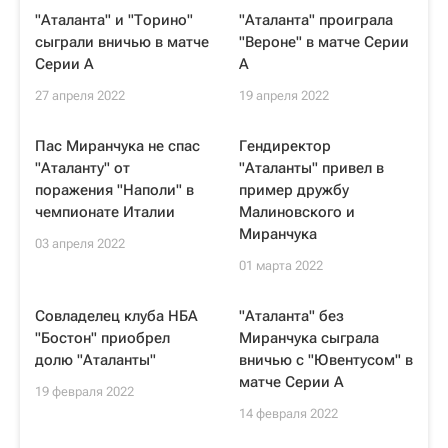
"Аталанта" и "Торино"
"Аталанта" проиграла
сыграли вничью в матче
"Вероне" в матче Серии
Серии A
А
27 апреля 2022
19 апреля 2022
Пас Миранчука не спас
Гендиректор
"Аталанту" от
"Аталанты" привел в
поражения "Наполи" в
пример дружбу
чемпионате Италии
Малиновского и
Миранчука
03 апреля 2022
01 марта 2022
Совладелец клуба НБА
"Аталанта" без
"Бостон" приобрел
Миранчука сыграла
долю "Аталанты"
вничью с "Ювентусом" в
матче Серии А
19 февраля 2022
14 февраля 2022