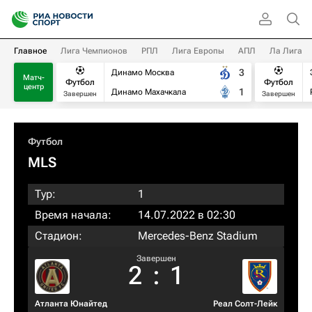
Главное
Лига Чемпионов
РПЛ
Лига Европы
АПЛ
Ла Лига
3
Динамо Москва
Матч-
Футбол
Футбол
центр
1
Динамо Махачкала
Завершен
Завершен
Футбол
MLS
Тур:
1
Время начала:
14.07.2022 в 02:30
Стадион:
Mercedes-Benz Stadium
Завершен
2
:
1
Атланта Юнайтед
Реал Солт-Лейк