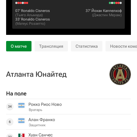
07‎’‎
Ronaldo Cisneros
37‎’‎
Йохан Каппелхоф
(
Тьяго Альмада
)
(
Джастин Мерам
)
33‎’‎
Ronaldo Cisneros
(
Матеус Роззетто
)
О матче
Трансляция
Статистика
Новости ком
Атланта Юнайтед
На поле
Рокко Риос Ново
34
Вратарь
Алан Франко
6
Защитник
Хуан Санчес