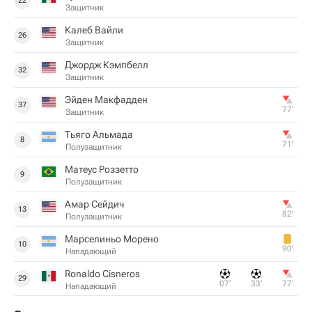
22
Защитник
Калеб Вайли
26
Защитник
Джордж Кэмпбелл
32
Защитник
Эйден Макфадден
37
77‎’‎
Защитник
Тьяго Альмада
8
71‎’‎
Полузащитник
Матеус Роззетто
9
Полузащитник
Амар Сейдич
13
82‎’‎
Полузащитник
Марселиньо Морено
10
90‎’‎
Нападающий
Ronaldo Cisneros
29
07‎’‎
33‎’‎
77‎’‎
Нападающий