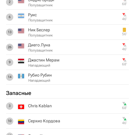
2
68‎’‎
Полузащитник
Руис
6
46‎’‎
Полузащитник
Ник Беслер
13
56‎’‎
Полузащитник
Диего Луна
26
46‎’‎
Полузащитник
Джастин Мерам
9
68‎’‎
Нападающий
Рубио Рубин
14
Нападающий
Запасные
Chris Kablan
3
68‎’‎
Серхио Кордова
10
46‎’‎