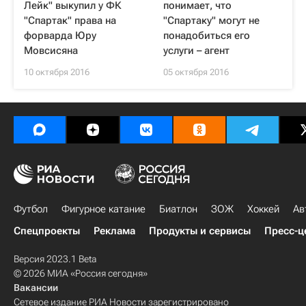
Лейк" выкупил у ФК
понимает, что
"Спартак" права на
"Спартаку" могут не
форварда Юру
понадобиться его
Мовсисяна
услуги – агент
10 октября 2016
05 октября 2016
Футбол
Фигурное катание
Биатлон
ЗОЖ
Хоккей
Ав
Спецпроекты
Реклама
Продукты и сервисы
Пресс-ц
Версия 2023.1 Beta
© 2026 МИА «Россия сегодня»
Вакансии
Сетевое издание РИА Новости зарегистрировано