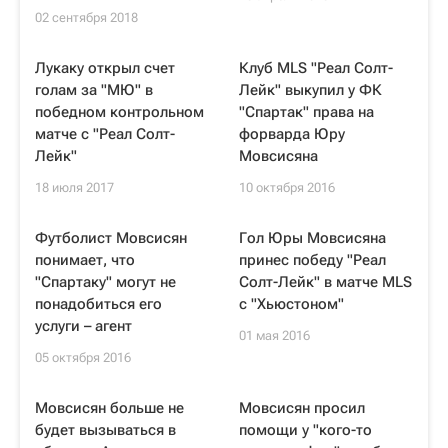
02 сентября 2018
Лукаку открыл счет
Клуб MLS "Реал Солт-
голам за "МЮ" в
Лейк" выкупил у ФК
победном контрольном
"Спартак" права на
матче с "Реал Солт-
форварда Юру
Лейк"
Мовсисяна
18 июля 2017
10 октября 2016
Футболист Мовсисян
Гол Юры Мовсисяна
понимает, что
принес победу "Реал
"Спартаку" могут не
Солт-Лейк" в матче MLS
понадобиться его
с "Хьюстоном"
услуги – агент
01 мая 2016
05 октября 2016
Мовсисян больше не
Мовсисян просил
будет вызываться в
помощи у "кого-то