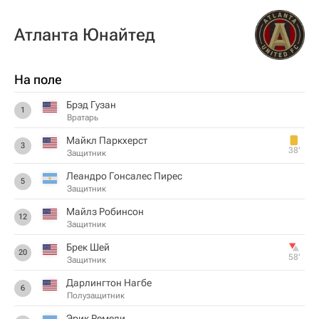
Атланта Юнайтед
На поле
Брэд Гузан
1
Вратарь
Майкл Паркхерст
3
38‎’‎
Защитник
Леандро Гонсалес Пирес
5
Защитник
Майлз Робинсон
12
Защитник
Брек Шей
20
58‎’‎
Защитник
Дарлингтон Нагбе
6
Полузащитник
Эрик Ремеди