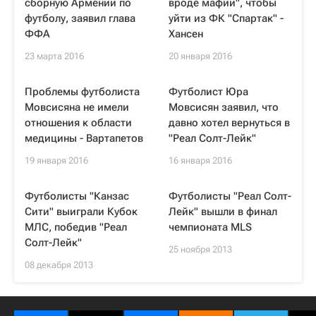
сборную Армении по
вроде мафии", чтобы
футболу, заявил глава
уйти из ФК "Спартак" -
ФФА
Хансен
23 марта 2016
20 января 2016
Проблемы футболиста
Футболист Юра
Мовсисяна не имели
Мовсисян заявил, что
отношения к области
давно хотел вернуться в
медицины - Вартапетов
"Реал Солт-Лейк"
19 января 2016
16 января 2016
Футболисты "Канзас
Футболисты "Реал Солт-
Сити" выиграли Кубок
Лейк" вышли в финал
МЛС, победив "Реал
чемпионата MLS
Солт-Лейк"
25 ноября 2013
08 декабря 2013