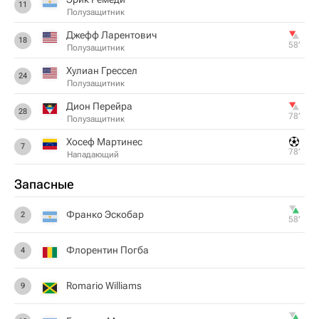
11
Полузащитник
Джефф Ларентович
18
58‎’‎
Полузащитник
Хулиан Грессел
24
Полузащитник
Дион Перейра
28
78‎’‎
Полузащитник
Хосеф Мартинес
7
78‎’‎
Нападающий
Запасные
Франко Эскобар
2
58‎’‎
Флорентин Погба
4
Romario Williams
9