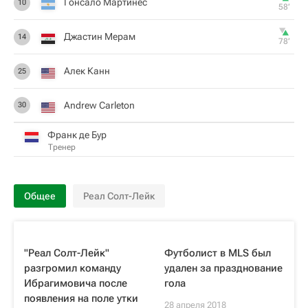
Гонсало Мартинес
10
58‎’‎
Джастин Мерам
14
78‎’‎
Алек Канн
25
Andrew Carleton
30
Франк де Бур
Тренер
Общее
Реал Солт-Лейк
"Реал Солт-Лейк"
Футболист в MLS был
разгромил команду
удален за празднование
Ибрагимовича после
гола
появления на поле утки
28 апреля 2018