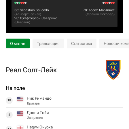
36‎’‎
Sebastian Saucedo
78‎’‎
Хосеф Мартинес
(
Альберт Руснак
)
(
Франко Эскобар
)
90‎’‎
Джефферсон Саварино
(
Эвертон
)
О матче
Трансляция
Статистика
Новости ком
Реал Солт-Лейк
На поле
Ник Римандо
18
Вратарь
Донни Тойя
4
Защитник
Недум Онуоха