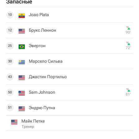
Запасные
Joao Plata
10
Брукс Леннон
12
90‎’‎
Эвертон
25
72‎’‎
Марсело Сильва
30
Джастин Портильо
43
Sam Johnson
50
81‎’‎
Эндрю Путна
51
Майк Петке
Тренер