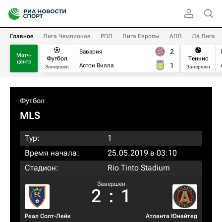
Главное
Лига Чемпионов
РПЛ
Лига Европы
АПЛ
Ла Лига
2
Бавария
Матч-
Футбол
Теннис
центр
1
Астон Вилла
Завершен
Завершен
Футбол
MLS
Тур:
1
Время начала:
25.05.2019 в 03:10
Стадион:
Rio Tinto Stadium
Завершен
2
:
1
Реал Солт-Лейк
Атланта Юнайтед