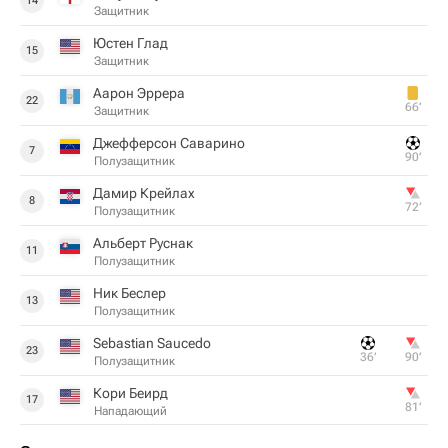
14
Защитник
Юстен Глад
15
Защитник
Аарон Эррера
22
66‎’‎
Защитник
Джефферсон Саварино
7
90‎’‎
Полузащитник
Дамир Крейлах
8
72‎’‎
Полузащитник
Альберт Руснак
11
Полузащитник
Ник Беслер
13
Полузащитник
Sebastian Saucedo
23
36‎’‎
90‎’‎
Полузащитник
Кори Беирд
17
81‎’‎
Нападающий