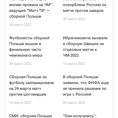
желаю провала на ЧМ":
оскорбляли Россию на
ведущий "Матч ТВ" —
матче против шведов
сборной Польши
30 марта 2022
30 марта 2022
Футболисты сборной
Ибрагимовича вызвали
Польши вышли в
в сборную Швеции на
финальную часть
стыковые матчи к
чемпионата мира
ЧМ-2022
29 марта 2022
16 марта 2022
Сборная Польши по
В сборной Польши
футболу запланировала
заявили, что ФИФА еще
на 24 марта матч
не приняла решение по
против шотландцев
игре с Россией
14 марта 2022
04 марта 2022
СМИ: сборная Польши
"Они испугались":