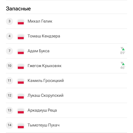
Запасные
Михал Гелик
3
Томаш Кендзера
4
Адам Букса
7
89‎’‎
Гжегож Крыховяк
10
46‎’‎
Камиль Гросицкий
11
Лукаш Скорупский
12
Аркадиуш Реца
13
Тымотеуш Пухач
14