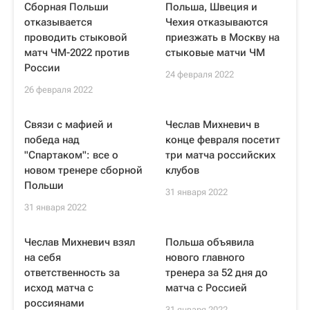
Сборная Польши
Польша, Швеция и
отказывается
Чехия отказываются
проводить стыковой
приезжать в Москву на
матч ЧМ-2022 против
стыковые матчи ЧМ
России
24 февраля 2022
26 февраля 2022
Связи с мафией и
Чеслав Михневич в
победа над
конце февраля посетит
"Спартаком": все о
три матча российских
новом тренере сборной
клубов
Польши
31 января 2022
31 января 2022
Чеслав Михневич взял
Польша объявила
на себя
нового главного
ответственность за
тренера за 52 дня до
исход матча с
матча с Россией
россиянами
31 января 2022