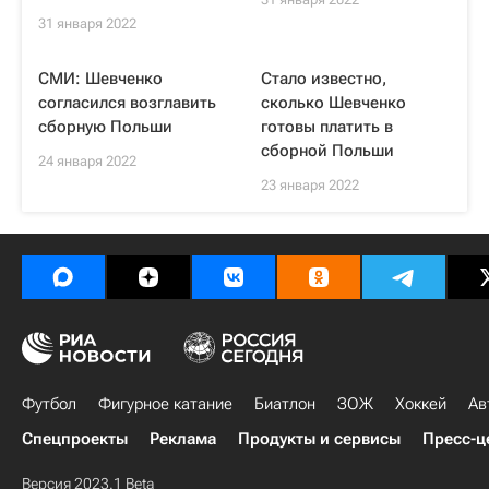
31 января 2022
СМИ: Шевченко
Стало известно,
согласился возглавить
сколько Шевченко
сборную Польши
готовы платить в
сборной Польши
24 января 2022
23 января 2022
Футбол
Фигурное катание
Биатлон
ЗОЖ
Хоккей
Ав
Спецпроекты
Реклама
Продукты и сервисы
Пресс-ц
Версия 2023.1 Beta