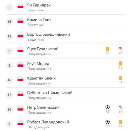
Ян Беднарек
5
Защитник
Камиль Глик
15
Защитник
Бартош Берешиньский
18
Защитник
Яцек Гуральский
6
38‎’‎
46‎’‎
Полузащитник
Якуб Модер
8
52‎’‎
Полузащитник
Крыстян Белик
16
81‎’‎
Полузащитник
Себастьян Шиманьский
17
Полузащитник
Петр Зелиньский
20
72‎’‎
89‎’‎
Полузащитник
Роберт Левандовский
9
50‎’‎
77‎’‎
Нападающий