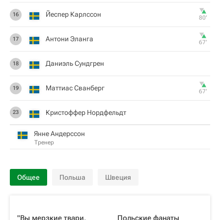
Йеспер Карлссон
16
80‎’‎
Антони Эланга
17
67‎’‎
Даниэль Сундгрен
18
Маттиас Сванберг
19
67‎’‎
Кристоффер Нордфельдт
23
Янне Андерссон
Тренер
Общее
Польша
Швеция
"Вы мерзкие твари,
Польские фанаты