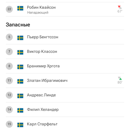
Робин Квайсон
22
67‎’‎
Нападающий
Запасные
Пьерр Бенгтссон
5
Виктор Классон
7
Бранимир Хргота
8
Златан Ибрагимович
11
80‎’‎
Андреас Линде
12
Филип Хеландер
14
Карл Старфельт
15