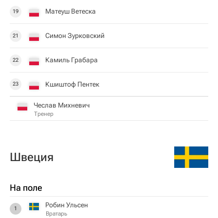
Матеуш Ветеска
19
Симон Зурковский
21
Камиль Грабара
22
Кшиштоф Пентек
23
Чеслав Михневич
Тренер
Швеция
На поле
Робин Ульсен
1
Вратарь