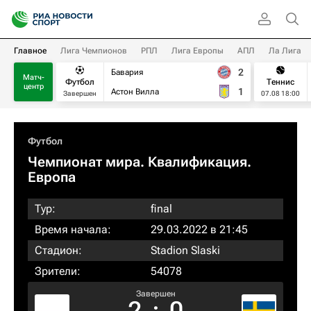
Главное
Лига Чемпионов
РПЛ
Лига Европы
АПЛ
Ла Лига
2
Бавария
Матч-
Футбол
Теннис
центр
1
Астон Вилла
Завершен
07.08 18:00
Футбол
Чемпионат мира. Квалификация.
Европа
Тур:
final
Время начала:
29.03.2022 в 21:45
Стадион:
Stadion Slaski
Зрители:
54078
Завершен