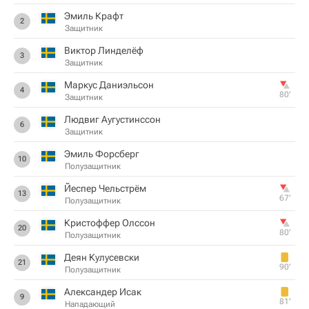
Эмиль Крафт
2
Защитник
Виктор Линделёф
3
Защитник
Маркус Даниэльсон
4
80‎’‎
Защитник
Людвиг Аугустинссон
6
Защитник
Эмиль Форсберг
10
Полузащитник
Йеспер Чельстрём
13
67‎’‎
Полузащитник
Кристоффер Олссон
20
80‎’‎
Полузащитник
Деян Кулусевски
21
90‎’‎
Полузащитник
Александер Исак
9
81‎’‎
Нападающий