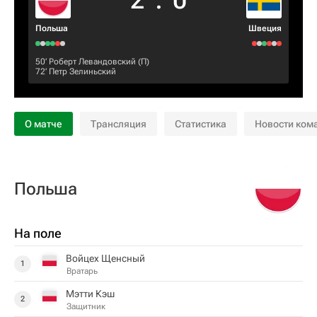
2
:
0
Польша
Швеция
50‎’‎
Роберт Левандовский
(П)
72‎’‎
Петр Зелиньский
О матче
Трансляция
Статистика
Новости ком
Польша
На поле
Войцех Щенсный
1
Вратарь
Мэтти Кэш
2
Защитник