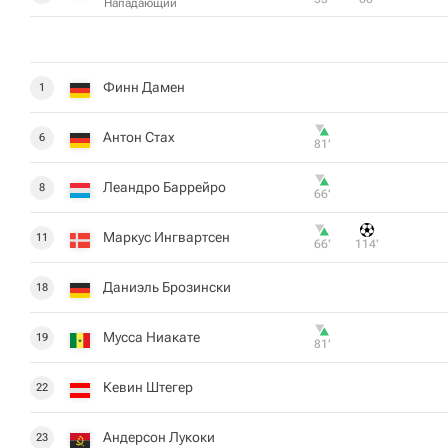
Нападающий
Финн Дамен
1
Антон Стах
6
81‎’‎
Леандро Баррейро
8
66‎’‎
Маркус Ингвартсен
11
66‎’‎
114‎’‎
Даниэль Брозински
18
Мусса Ниакате
19
81‎’‎
Кевин Штегер
22
Андерсон Лукоки
23