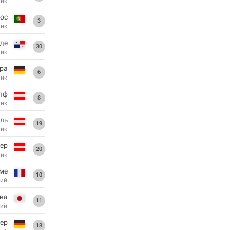
ник
ос
3
ник
де
30
ник
ра
6
ник
пф
8
ник
ль
19
ник
ер
20
ник
ме
10
ий
ва
11
ий
ер
18