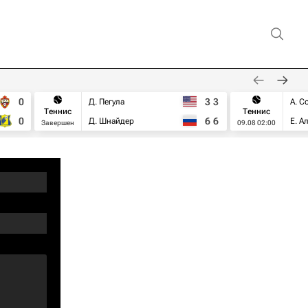
0
3
3
Д. Пегула
А. С
Теннис
Теннис
0
6
6
Д. Шнайдер
Е. А
Завершен
09.08 02:00