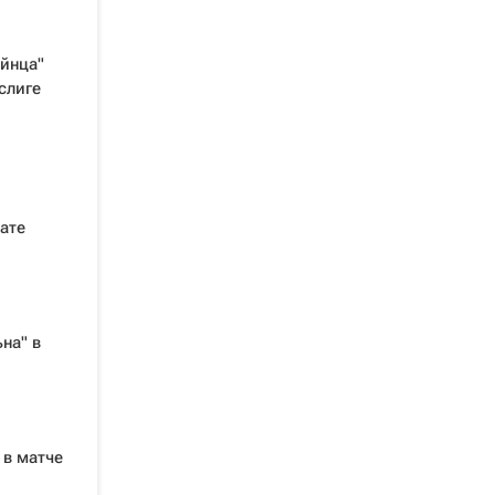
айнца"
слиге
ате
на" в
 в матче