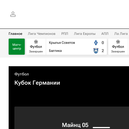
Главное
Лига Чемпионов
РПЛ
Лига Европы
АПЛ
Ла Лига
0
Крылья Советов
Матч-
Футбол
Футбол
центр
2
Балтика
Завершен
Завершен
Футбол
Кубок Германии
Майнц 05