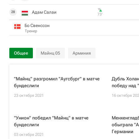
Адам Салаи
28
73‎’‎
Бо Свенссон
Тренер
Общее
Майнц 05
Арминия
"Майнц" разгромил "Аугсбург" в матче
Дубль Холан
бундеслиги
победу над 
23 октября 2021
16 октября 20
"Унион" победил "Майнц" в матче
Менхенгладб
бундеслиги
обыграла "
Германии
03 октября 2021