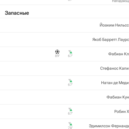
Нападающ
Запасные
Йоаким Нильсс
Якоб Барретт Лаур
Фабиан Кл
89‎’‎
67‎’‎
Стефанос Капи
Натан де Мед
67‎’‎
Фабиан Кун
Робин 
67‎’‎
Эдимилсон Фернанд
78‎’‎