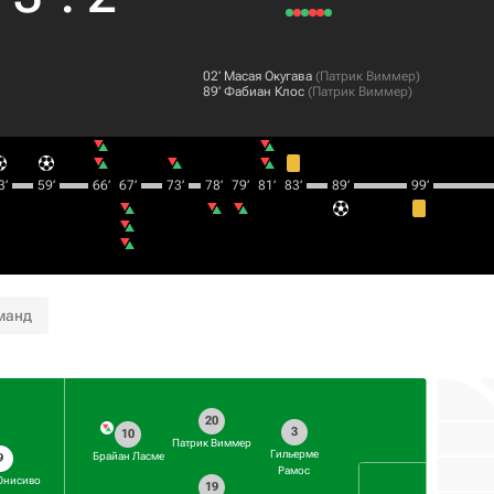
02‎’‎
Масая Окугава
(
Патрик Виммер
)
89‎’‎
Фабиан Клос
(
Патрик Виммер
)
‎’‎
59‎’‎
66‎’‎
67‎’‎
73‎’‎
78‎’‎
79‎’‎
81‎’‎
83‎’‎
89‎’‎
99‎’‎
манд
20
3
10
Патрик Виммер
Гильерме
Брайан Ласме
9
Рамос
Онисиво
19