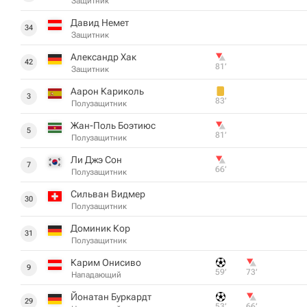
Защитник
Давид Немет
34
Защитник
Александр Хак
42
81‎’‎
Защитник
Аарон Кариколь
3
83‎’‎
Полузащитник
Жан-Поль Боэтиюс
5
81‎’‎
Полузащитник
Ли Джэ Сон
7
66‎’‎
Полузащитник
Сильван Видмер
30
Полузащитник
Доминик Кор
31
Полузащитник
Карим Онисиво
9
59‎’‎
73‎’‎
Нападающий
Йонатан Буркардт
29
53‎’‎
66‎’‎