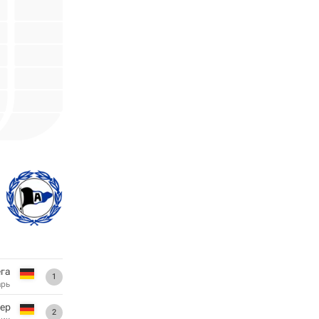
га
1
арь
ер
2