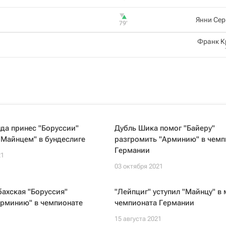
Янни Сер
79‎’‎
Франк К
да принес "Боруссии"
Дубль Шика помог "Байеру"
"Майнцем" в бундеслиге
разгромить "Арминию" в чемп
Германии
21
03 октября 2021
ахская "Боруссия"
"Лейпциг" уступил "Майнцу" в 
Арминию" в чемпионате
чемпионата Германии
15 августа 2021