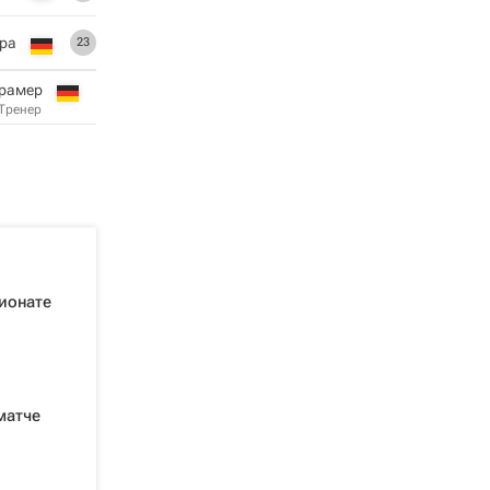
ра
23
рамер
Тренер
ионате
матче