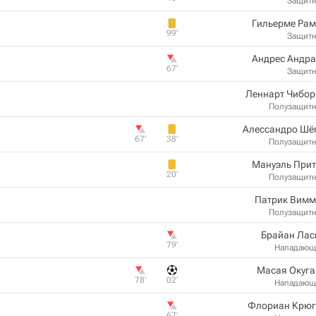
Защит
Гильерме Рам
99‎’‎
Защит
Андрес Андра
67‎’‎
Защит
Леннарт Чибор
Полузащит
Алессандро Шё
67‎’‎
38‎’‎
Полузащит
Мануэль Прит
20‎’‎
Полузащит
Патрик Вимм
Полузащит
Брайан Лас
79‎’‎
Нападающ
Масая Окуга
78‎’‎
02‎’‎
Нападающ
Флориан Крюг
67‎’‎