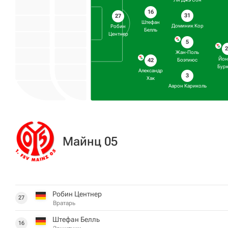
16
31
27
Штефан
Доминик Кор
Робин
Белль
Центнер
5
Жан-Поль
Йон
Боэтиюс
42
Бур
Александр
3
Хак
Аарон Кариколь
Майнц 05
Робин Центнер
27
Вратарь
Штефан Белль
16