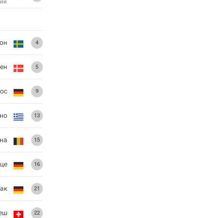
ий
он
4
сен
5
ос
9
но
13
ина
15
це
16
Хак
21
еш
22