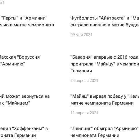
021
 "Герты" и "Арминии"
Футболисты "Айнтрахта" и "М
чью в матче чемпионата
сыграли вничью в матче бунде
09 мая 2021
ахская "Боруссия"
"Бавария" впервые с 2016 года
 "Арминию"
проиграла "Майнцу" в чемпион
Германии
1
24 апреля 2021
й может вернуться на
"Майнц" вырвал победу у "Кель
е с "Майнцем"
матче чемпионата Германии
1
11 апреля 2021
бедил "Хоффенхайм" в
"Лейпциг" обыграл "Арминию"
ионата Германии
чемпионата Германии