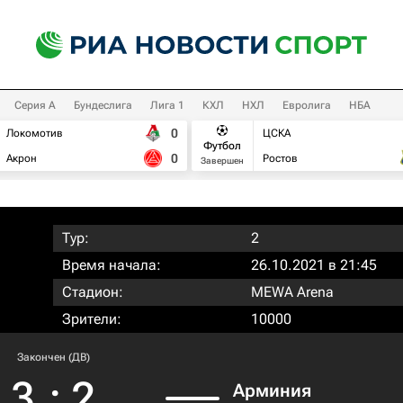
Серия А
Бундеслига
Лига 1
КХЛ
НХЛ
Евролига
НБА
0
Локомотив
ЦСКА
Футбол
0
Акрон
Ростов
Завершен
Тур:
2
Время начала:
26.10.2021 в 21:45
Стадион:
MEWA Arena
Зрители:
10000
Закончен (ДВ)
3
:
2
Арминия