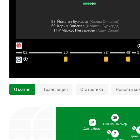
53‎’‎
Йонатан Буркардт
(
Карим Онисиво
)
59‎’‎
Карим Онисиво
(
Йонатан Буркардт
)
114‎’‎
Маркус Ингвартсен
(
Адам Салаи
)
02‎’‎
20‎’‎
38‎’‎
48‎’‎
53
О матче
Трансляция
Статистика
Новости ко
30
34
Сильван Видмер
Давид Немет
7
Карим 
Ли Джэ Сон