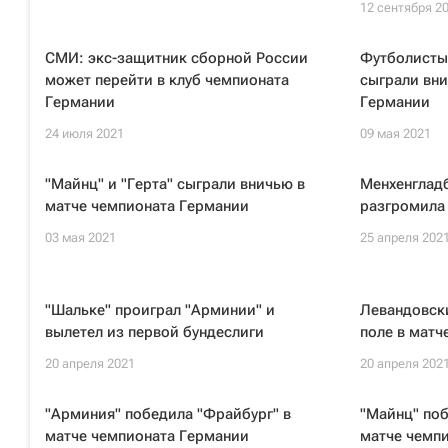
12 сентября 2
СМИ: экс-защитник сборной России
Футболисты
может перейти в клуб чемпионата
сыграли вни
Германии
Германии
24 июля 2021
09 мая 2021
"Майнц" и "Герта" сыграли вничью в
Менхенгладб
матче чемпионата Германии
разгромила
03 мая 2021
25 апреля 202
"Шальке" проиграл "Арминии" и
Левандовски
вылетел из первой бундеслиги
поле в матч
20 апреля 2021
20 апреля 202
"Арминия" победила "Фрайбург" в
"Майнц" по
матче чемпионата Германии
матче чемп