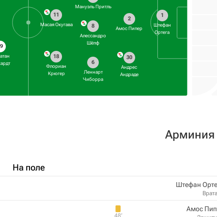
Мануэль Притль
11
1
2
Масая Окугава
Штефан
8
Амос Пипер
Ортега
Алессандро
Шёпф
29
атан
18
30
6
кардт
Флориан
Андрес
Леннарт
Крюгер
Андраде
Чиборра
Арминия
На поле
Штефан Орте
Врат
Амос Пип
48‎’‎