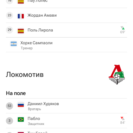
Пау Лопес
16
Жордан Амави
23
Поль Лирола
29
69‎’‎
Хорхе Сампаоли
Тренер
Локомотив
На поле
Даниил Худяков
53
Вратарь
Пабло
3
84‎’‎
Защитник