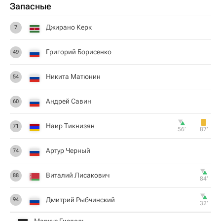
Запасные
Джирано Керк
7
Григорий Борисенко
49
Никита Матюнин
54
Андрей Савин
60
Наир Тикнизян
71
56‎’‎
87‎’‎
Артур Черный
74
Виталий Лисакович
88
84‎’‎
Дмитрий Рыбчинский
94
32‎’‎
Маркус Гисдоль