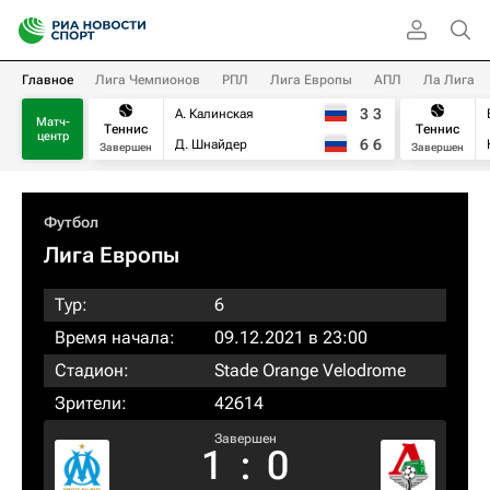
Главное
Лига Чемпионов
РПЛ
Лига Европы
АПЛ
Ла Лига
3
3
А. Калинская
Матч-
Теннис
Теннис
центр
6
6
Д. Шнайдер
Завершен
Завершен
Футбол
Лига Европы
Тур:
6
Время начала:
09.12.2021 в 23:00
Стадион:
Stade Orange Velodrome
Зрители:
42614
Завершен
1
:
0