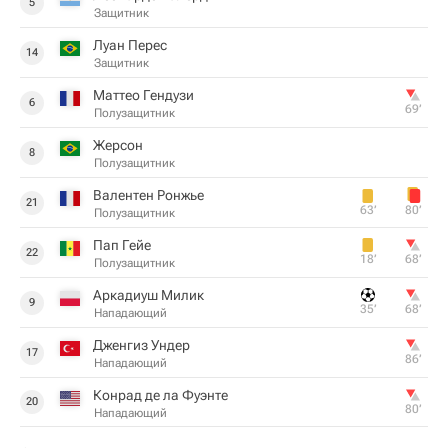
5
Защитник
Луан Перес
14
Защитник
Маттео Гендузи
6
69‎’‎
Полузащитник
Жерсон
8
Полузащитник
Валентен Ронжье
21
63‎’‎
80‎’‎
Полузащитник
Пап Гейе
22
18‎’‎
68‎’‎
Полузащитник
Аркадиуш Милик
9
35‎’‎
68‎’‎
Нападающий
Дженгиз Ундер
17
86‎’‎
Нападающий
Конрад де ла Фуэнте
20
80‎’‎
Нападающий