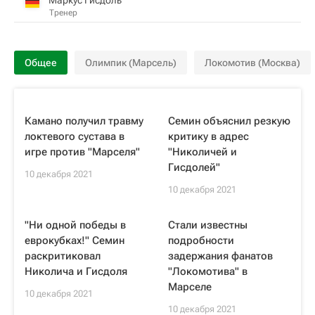
Тренер
Общее
Олимпик (Марсель)
Локомотив (Москва)
Камано получил травму
Семин объяснил резкую
локтевого сустава в
критику в адрес
игре против "Марселя"
"Николичей и
Гисдолей"
10 декабря 2021
10 декабря 2021
"Ни одной победы в
Стали известны
еврокубках!" Семин
подробности
раскритиковал
задержания фанатов
Николича и Гисдоля
"Локомотива" в
Марселе
10 декабря 2021
10 декабря 2021