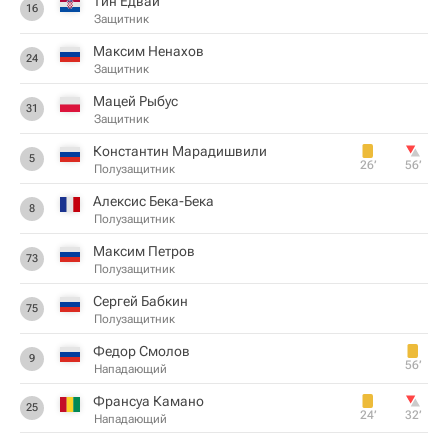
Тин Едвай
16
Защитник
Максим Ненахов
24
Защитник
Мацей Рыбус
31
Защитник
Константин Марадишвили
5
26‎’‎
56‎’‎
Полузащитник
Алексис Бека-Бека
8
Полузащитник
Максим Петров
73
Полузащитник
Сергей Бабкин
75
Полузащитник
Федор Смолов
9
56‎’‎
Нападающий
Франсуа Камано
25
24‎’‎
32‎’‎
Нападающий