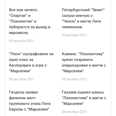
Все или ничего:
Петербургский "Зенит"
"Спартак" и
сыграл вничью с
"Локомотив" в
"Челси" в матче Лиги
поборются за выход в
чемпионов
евровесну
09 декабря 2021
09 декабря 2021
"Лион" оштрафовали на
Камано: "Локомотиву"
одно очко за
нужно сохранить
беспорядки в игре с
хладнокровие в матче с
"Марселем"
"Марселем"
09 декабря 2021
08 декабря 2021
Гисдоль назвал
Газзаев оценил шансы
финалом матч
"Локомотива" в матче с
группового этапа Лиги
"Марселем"
Европы с "Марселем"
08 декабря 2021