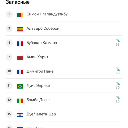
Запасные
Симон Нгапандуэтнбу
1
Альваро Соберон
3
Бубакар Камара
4
68‎’‎
Амин Харит
7
Димитри Пайе
10
68‎’‎
Луис Энрике
11
86‎’‎
Бамба Дьенг
12
80‎’‎
Дуе Чалета-Цар
15