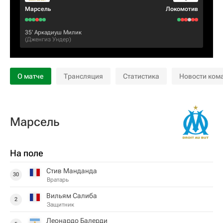
Марсель
Локомотив
35‎’‎
Аркадиуш Милик
(
Дженгиз Ундер
)
О матче
Трансляция
Статистика
Новости ком
Марсель
На поле
Стив Манданда
30
Вратарь
Вильям Салиба
2
Защитник
Леонардо Балерди