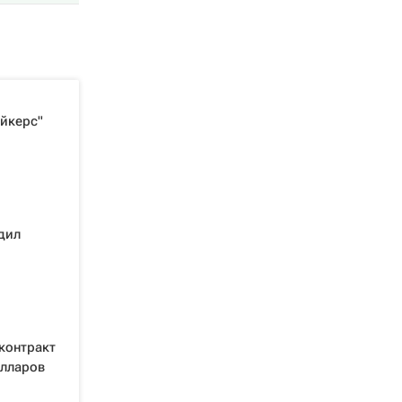
йкерс"
дил
контракт
олларов