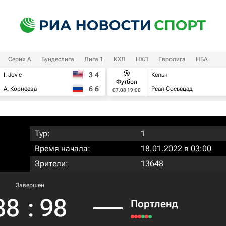
Серия А
Бундеслига
Лига 1
КХЛ
НХЛ
Евролига
НБА
3
4
I. Jovic
Кельн
Футбол
6
6
А. Корнеева
Реал Сосьедад
07.08 19:00
Тур:
1
Время начала:
18.01.2022 в 03:00
Зрители:
13648
Завершен
88
:
98
Портленд