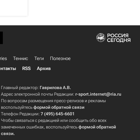
ries
Теннис
Теги
Полезное
нтакты
RSS
Архив
Главный редактор:
Гаврилова А.В.
Адрес электронной почты Редакции:
r-sport.internet@ria.ru
По вопросам размещения пресс-релизов и рекламы
воспользуйтесь
формой обратной связи
Телефон Редакции:
7 (495) 645-6601
Чтобы связаться с редакцией или сообщить обо всех
замеченных ошибках, воспользуйтесь
формой обратной
связи
.