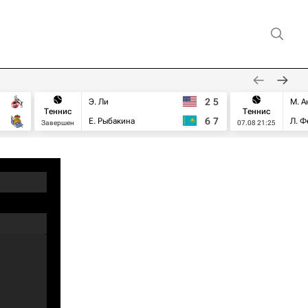
2
5
Э. Ли
М. А
Теннис
Теннис
6
7
Е. Рыбакина
Л. Ф
Завершен
07.08 21:25