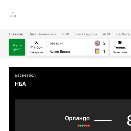
Главное
Лига Чемпионов
РПЛ
Лига Европы
АПЛ
Ла Лига
2
Бавария
Матч-
Футбол
Теннис
центр
1
Астон Вилла
Завершен
Завершен
Баскетбол
НБА
Орландо