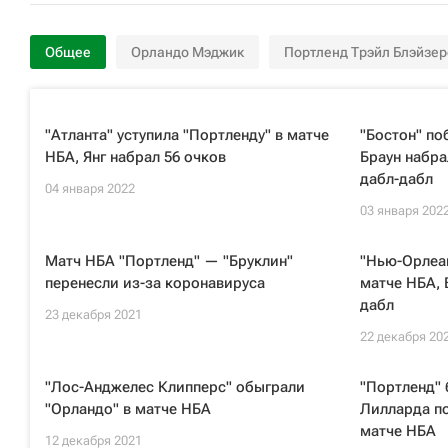
Общее
Орландо Мэджик
Портленд Трэйл Блэйзер
"Атланта" уступила "Портленду" в матче
"Бостон" по
НБА, Янг набрал 56 очков
Браун набра
дабл-дабл
04 января 2022
03 января 202
Матч НБА "Портленд" — "Бруклин"
"Нью-Орлеан
перенесли из-за коронавируса
матче НБА,
дабл
23 декабря 2021
22 декабря 20
"Лос-Анджелес Клипперс" обыграли
"Портленд" 
"Орландо" в матче НБА
Лилларда п
матче НБА
12 декабря 2021