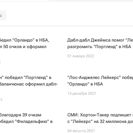
с
бедил "Орландо" в НБА,
Дабл-дабл Джеймса помог "Ле
л 50 очков и оформил
разгромить "Портленд" в НБА
01 января 2022
2
" победил "Портленд" в
"Лос-Анджелес Лейкерс" побе
 Валанчюнас оформил дабл-
"Орландо" в НБА
13 декабря 2021
21
благодаря 39 очкам
СМИ: Хортон-Такер подпишет 
обедил "Филадельфию" в
с "Лейкерс" на 32 миллиона д
04 августа 2021