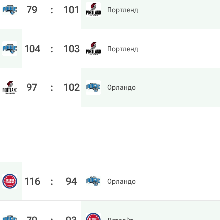
79
:
101
Портленд
104
:
103
Портленд
97
:
102
Орландо
116
:
94
Орландо