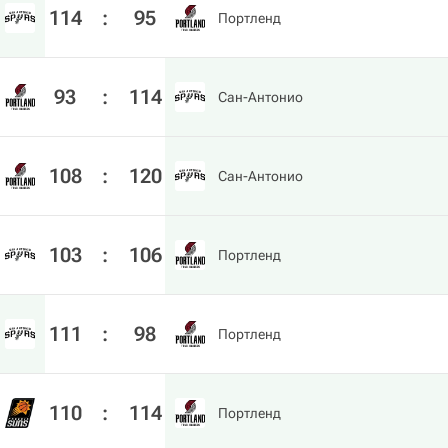
114
:
95
Портленд
93
:
114
Сан-Антонио
108
:
120
Сан-Антонио
103
:
106
Портленд
111
:
98
Портленд
110
:
114
Портленд