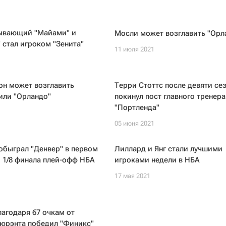
1
ывающий "Майами" и
Мосли может возглавить "Орл
 стал игроком "Зенита"
11 июля 2021
он может возглавить
Терри Стоттс после девяти се
или "Орландо"
покинул пост главного тренера
"Портленда"
05 июня 2021
обыграл "Денвер" в первом
Лиллард и Янг стали лучшими
 1/8 финала плей-офф НБА
игроками недели в НБА
17 мая 2021
лагодаря 67 очкам от
Дюрэнта победил "Финикс"