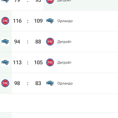
79
:
93
Детройт
116
:
109
Орландо
94
:
88
Детройт
113
:
105
Детройт
98
:
83
Орландо