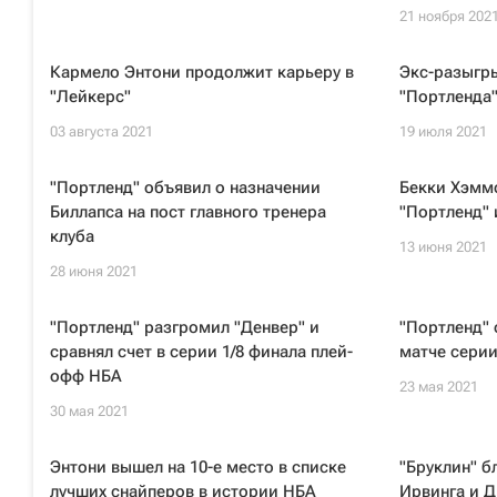
21 ноября 202
Кармело Энтони продолжит карьеру в
Экс-разыгр
"Лейкерс"
"Портленда"
03 августа 2021
19 июля 2021
"Портленд" объявил о назначении
Бекки Хэмм
Биллапса на пост главного тренера
"Портленд" 
клуба
13 июня 2021
28 июня 2021
"Портленд" разгромил "Денвер" и
"Портленд" 
сравнял счет в серии 1/8 финала плей-
матче серии
офф НБА
23 мая 2021
30 мая 2021
Энтони вышел на 10-е место в списке
"Бруклин" б
лучших снайперов в истории НБА
Ирвинга и 