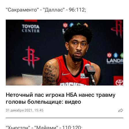
"Сакраменто" - "Даллас" - 96:112;
Неточный пас игрока НБА нанес травму
головы болельщице: видео
31 декабря 2021, 15:45
"Хьюстон" - "Майами" - 110:120;