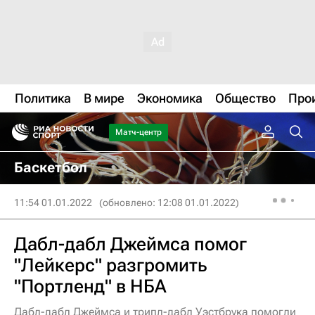
Политика
В мире
Экономика
Общество
Про
Матч-центр
Баскетбол
11:54 01.01.2022
(обновлено: 12:08 01.01.2022)
Дабл-дабл Джеймса помог
"Лейкерс" разгромить
"Портленд" в НБА
Дабл-дабл Джеймса и трипл-дабл Уэстбрука помогли