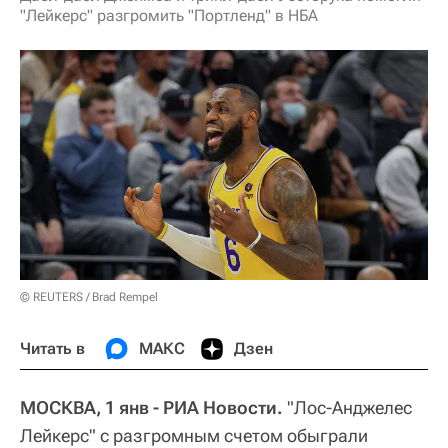
"Лейкерс" разгромить "Портленд" в НБА
© REUTERS / Brad Rempel
Читать в
МАКС
Дзен
МОСКВА, 1 янв - РИА Новости.
"Лос-Анджелес
Лейкерс" с разгромным счетом обыграли