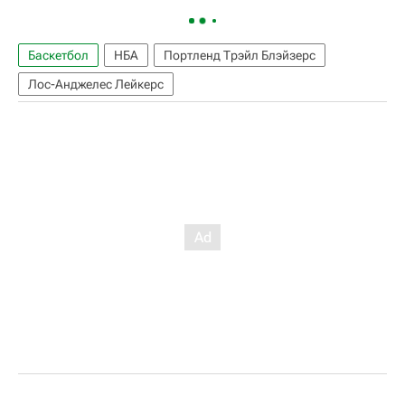
Баскетбол
НБА
Портленд Трэйл Блэйзерс
Лос-Анджелес Лейкерс