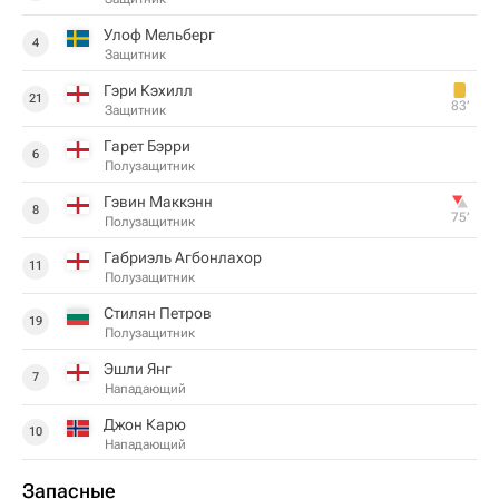
Улоф Мельберг
4
Защитник
Гэри Кэхилл
21
83‎’‎
Защитник
Гарет Бэрри
6
Полузащитник
Гэвин Маккэнн
8
75‎’‎
Полузащитник
Габриэль Агбонлахор
11
Полузащитник
Стилян Петров
19
Полузащитник
Эшли Янг
7
Нападающий
Джон Карю
10
Нападающий
Запасные