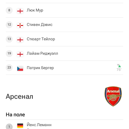
Люк Мур
8
Стивен Дэвис
12
Стюарт Тейлор
13
Лайам Риджуэлл
19
Патрик Бергер
23
75‎’‎
Арсенал
На поле
Йенс Леманн
1