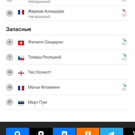
65‎’‎
Нападающий
Жереми Алиадире
30
90‎’‎
Нападающий
Запасные
Филипп Сендерос
6
90‎’‎
Томаш Росицкий
7
63‎’‎
Тео Уолкотт
14
Матье Фламини
16
65‎’‎
Март Пум
21