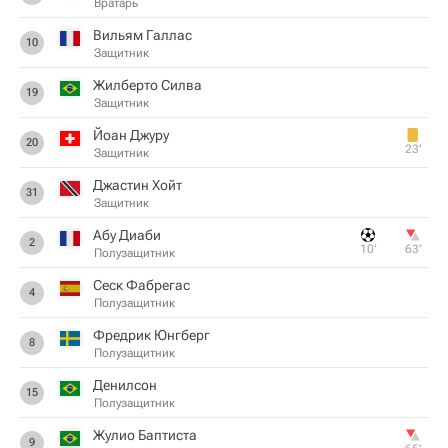
Вратарь
Вильям Галлас
10
Защитник
Жилберто Силва
19
Защитник
Йоан Джуру
20
23‎’‎
Защитник
Джастин Хойт
31
Защитник
Абу Диаби
2
10‎’‎
63‎’‎
Полузащитник
Сеск Фабрегас
4
Полузащитник
Фредрик Юнгберг
8
Полузащитник
Денилсон
15
Полузащитник
Жулио Баптиста
9