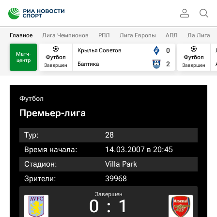
Главное
Лига Чемпионов
РПЛ
Лига Европы
АПЛ
Ла Лига
0
Крылья Советов
Матч-
Футбол
Футбол
центр
2
Балтика
Завершен
Завершен
Футбол
Премьер-лига
Тур:
28
Время начала:
14.03.2007 в 20:45
Стадион:
Villa Park
Зрители:
39968
Завершен
0
:
1