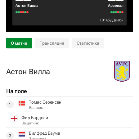
Астон Вилла
Арсенал
10‎’‎
Абу Диаби
О матче
Трансляция
Статистика
Астон Вилла
На поле
Томас Сёренсен
1
Вратарь
Фил Бардсли
Защитник
Вилфред Баума
3
Защитник