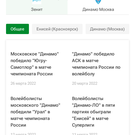
Зенит
Динамо Москва
Общее
Енисей (Красноярск)
Динамо (Москва)
Московское "Динамо"
"Динамо" победило
победило "Югру-
АСК в матче
Самотлор" в матче
чемпионата России по
чемпионата России
волейболу
26 марта 2022
20 марта 2022
Волейболисты
Волейболисты
московского "Динамо"
"Динамо-ЛО" в пяти
победили "Урал" в
партиях обыграли
матче чемпионата
"Енисей" в матче
России
Суперлиги
12 марта 2022
11 марта 2022