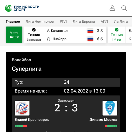
Главное
Лига Чемпионов
РПЛ
Лига Европы
АПЛ
Ла Лига
3
3
А. Калинская
Е
Матч-
Теннис
Теннис
центр
6
6
Д. Шнайдер
К
Завершен
1-й сет
Волейбол
Суперлига
Тур:
24
Время начала:
02.04.2022 в 13:00
Завершен
2
:
3
Енисей Красноярск
Динамо Москва