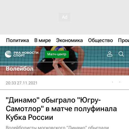
Политика
В мире
Экономика
Общество
Про
Матч-центр
Волейбол
20:33 27.11.2021
"Динамо" обыграло "Югру-
Самотлор" в матче полуфинала
Кубка России
Волейболисты московского "Динамо" обыграли