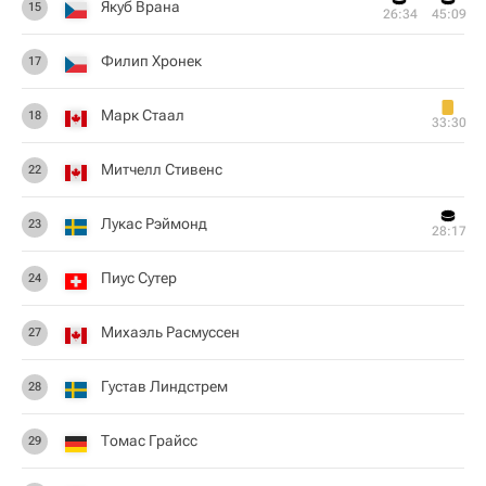
Якуб Врана
15
26:34
45:09
Филип Хронек
17
Марк Стаал
18
33:30
Митчелл Стивенс
22
Лукас Рэймонд
23
28:17
Пиус Сутер
24
Михаэль Расмуссен
27
Густав Линдстрем
28
Томас Грайсс
29