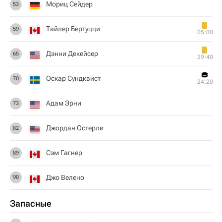
Мориц Сейдер
53
Тайлер Бертуцци
59
05:00
Дэнни Декейсер
65
29:40
Оскар Сундквист
70
24:20
Адам Эрни
73
Джордан Остерли
82
Сэм Гагнер
89
Джо Велено
90
Запасные