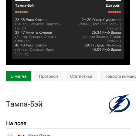
Тампа-Бэй
Детройт
23:58
Росс Колтон
24:20
Оскар Сундквист
(
Стивен Стэмкос
,
Ондржей
(
Дэнни Декейсер
,
Мориц
Палат
)
Сейдер
)
29:47
Никита Кучеров
26:34
Якуб Врана
(
Виктор Хедман
,
Стивен
(
Филип Задина
,
Джейк
Стэмкос
)
Уолман
)
40:43
Росс Колтон
28:17
Лукас Рэймонд
(
Стивен Стэмкос
,
Эрик
45:09
Якуб Врана
Чернак
)
О матче
Протокол
Статистика
Новости коман
Тампа-Бэй
На поле