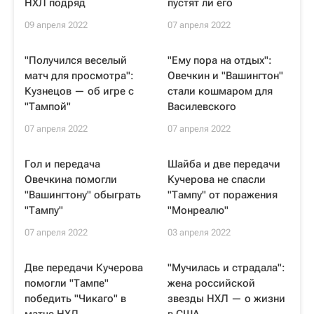
НХЛ подряд
пустят ли его
09 апреля 2022
07 апреля 2022
"Получился веселый
"Ему пора на отдых":
матч для просмотра":
Овечкин и "Вашингтон"
Кузнецов — об игре с
стали кошмаром для
"Тампой"
Василевского
07 апреля 2022
07 апреля 2022
Гол и передача
Шайба и две передачи
Овечкина помогли
Кучерова не спасли
"Вашингтону" обыграть
"Тампу" от поражения
"Тампу"
"Монреалю"
07 апреля 2022
03 апреля 2022
Две передачи Кучерова
"Мучилась и страдала":
помогли "Тампе"
жена российской
победить "Чикаго" в
звезды НХЛ — о жизни