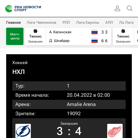
Главное
Лига Чемпионов
РПЛ
Лига Европы
АПЛ
Ла Лига
3
3
А. Калинская
Матч-
Теннис
Теннис
центр
6
6
Д. Шнайдер
Завершен
Завершен
Хоккей
НХЛ
Тур:
1
Время начала:
20.04.2022 в 02:00
Арена:
Amalie Arena
Зрители:
19092
Завершен
3
:
4