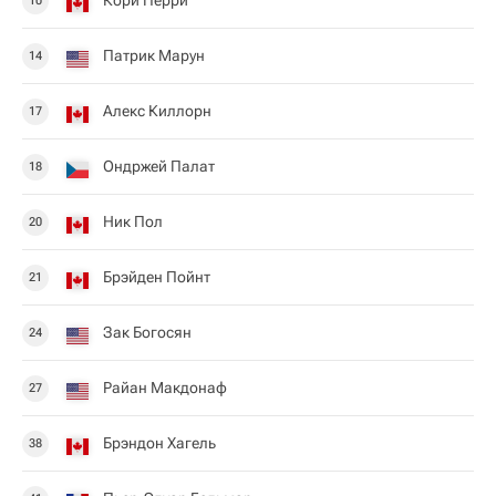
Кори Перри
10
Патрик Марун
14
Алекс Киллорн
17
Ондржей Палат
18
Ник Пол
20
Брэйден Пойнт
21
Зак Богосян
24
Райан Макдонаф
27
Брэндон Хагель
38