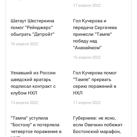
17 апреля 2022
Шатаут Шестеркина
Гол Кучерова и
помог "Рейнджерс"
передача Сергачева
обыграть "Детройт"
принесли "Тампе"
победу над
16 апреля 2022
"Анахаймом"
15 апреля 2022
Уехавший из России
Гол Кучерова помог
шведский вратарь
"Тампе" прервать
подписал контракт с
серию поражений в
клубом НХЛ
НХЛ
13 апреля 2022
11 апреля 2022
"Тампа" уступила
Губерниев: не ясно,
"Бостону" и потерпела
если Овечкин побежит
четвертое поражение в
Бостонский марафон,