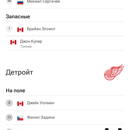
Михаил Сергачев
98
Запасные
Брайан Эллиот
1
Джон Купер
Тренер
Детройт
На поле
Джейк Уолман
8
Филип Задина
11