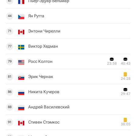
Пьер-Эдуар Бельмар
41
Ян Рутта
44
Энтони Чирелли
71
Виктор Хедман
77
Росс Колтон
79
23:58
40:43
Эрик Чернак
81
24:28
Никита Кучеров
86
29:47
Андрей Василевский
88
Стивен Стэмкос
91
38:05