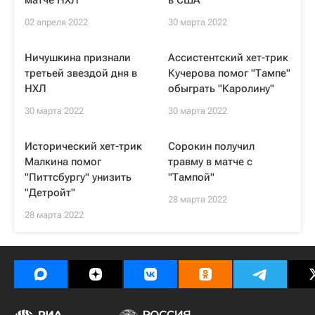
матче НХЛ
в США
02 апреля 2022
30 марта 2022
Ничушкина признали
Ассистентский хет-трик
третьей звездой дня в
Кучерова помог "Тампе"
НХЛ
обыграть "Каролину"
30 марта 2022
30 марта 2022
Исторический хет-трик
Сорокин получил
Малкина помог
травму в матче с
"Питтсбургу" унизить
"Тампой"
"Детройт"
28 марта 2022
28 марта 2022