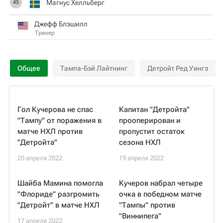
Магнус Хелльберг
45
Джефф Блэшилл
Тренер
Общее
Тампа-Бэй Лайтнинг
Детройт Ред Уингз
Гол Кучерова не спас
Капитан "Детройта"
"Тампу" от поражения в
прооперирован и
матче НХЛ против
пропустит остаток
"Детройта"
сезона НХЛ
20 апреля 2022
19 апреля 2022
Шайба Мамина помогла
Кучеров набрал четыре
"Флориде" разгромить
очка в победном матче
"Детройт" в матче НХЛ
"Тампы" против
"Виннипега"
17 апреля 2022