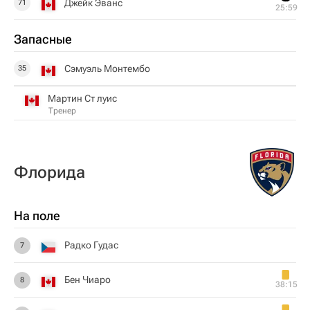
Джейк Эванс
71
25:59
Запасные
Сэмуэль Монтембо
35
Мартин Ст луис
Тренер
Флорида
На поле
Радко Гудас
7
Бен Чиаро
8
38:15