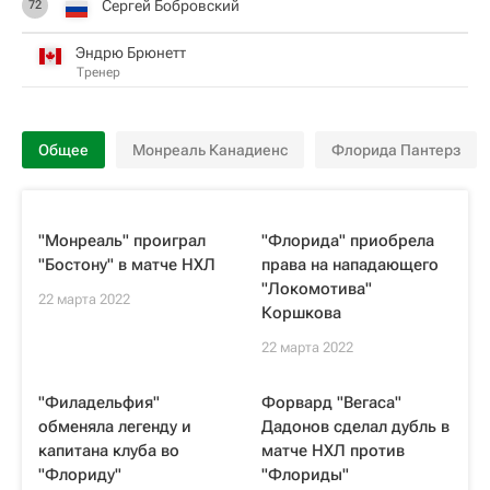
Сергей Бобровский
72
Эндрю Брюнетт
Тренер
Общее
Монреаль Канадиенс
Флорида Пантерз
"Монреаль" проиграл
"Флорида" приобрела
"Бостону" в матче НХЛ
права на нападающего
"Локомотива"
22 марта 2022
Коршкова
22 марта 2022
"Филадельфия"
Форвард "Вегаса"
обменяла легенду и
Дадонов сделал дубль в
капитана клуба во
матче НХЛ против
"Флориду"
"Флориды"