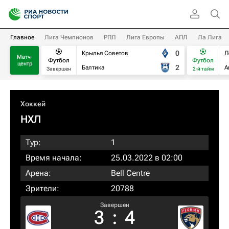
Главное
Лига Чемпионов
РПЛ
Лига Европы
АПЛ
Ла Лига
0
Крылья Советов
Л
Матч-
Футбол
Футбол
центр
2
Балтика
А
Завершен
2-й тайм
Хоккей
НХЛ
Тур:
1
Время начала:
25.03.2022 в 02:00
Арена:
Bell Centre
Зрители:
20788
Завершен
3
:
4