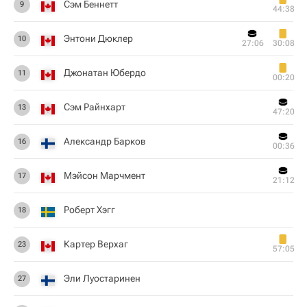
Сэм Беннетт
9
44:38
Энтони Дюклер
10
27:06
30:08
Джонатан Юбердо
11
00:20
Сэм Райнхарт
13
47:20
Александр Барков
16
00:36
Мэйсон Марчмент
17
21:12
Роберт Хэгг
18
Картер Верхаг
23
57:05
Эли Луостаринен
27