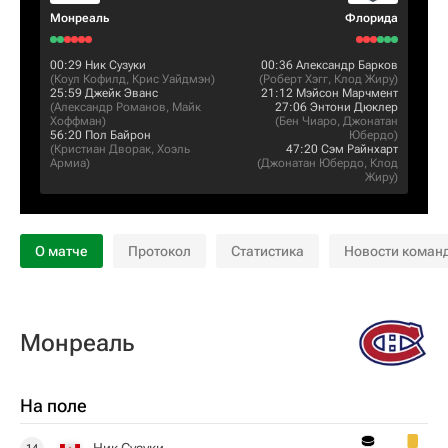
Монреаль
Флорида
00:29
Ник Сузуки
00:36
Александр Барков
(
Коул Кофилд
,
Крис Уайдмэн
)
(
Роберт Хэгг
,
Клод Жиру
)
25:59
Джейк Эванс
21:12
Мэйсон Марчмент
(
Александр Романов
,
Майк
27:06
Энтони Дюклер
Хоффман
)
(
Бен Чиаро
,
Джонатан
56:20
Пол Байрон
Юбердо
)
(
Кристиан Дворак
,
Хоэль
47:20
Сэм Райнхарт
Армиа
)
(
Джонатан Юбердо
,
Клод
Жиру
)
О матче
Протокол
Статистика
Новости коман
Монреаль
На поле