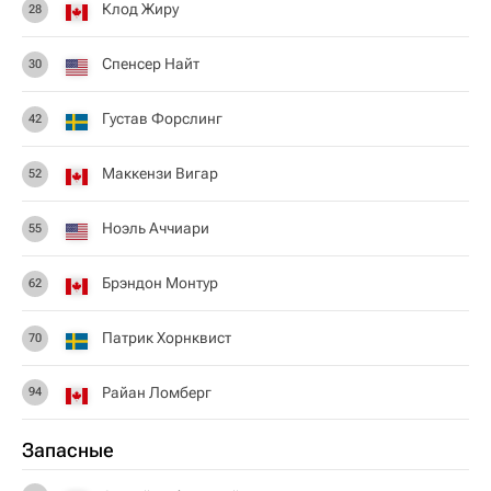
Клод Жиру
28
Спенсер Найт
30
Густав Форслинг
42
Маккензи Вигар
52
Ноэль Аччиари
55
Брэндон Монтур
62
Патрик Хорнквист
70
Райан Ломберг
94
Запасные