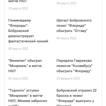
матче НХЛ
09 марта 2022
10 марта 2022
Генменеджер
Шатаут Бобровского
"Флориды":
помог "Флориде"
Бобровский
обыграть "Оттаву"
демонстрирует
04 марта 2022
фантастический хоккей
08 марта 2022
"Виннипег" обыграл
Передача Гаврикова
"Монреаль" в матче
помогла "Коламбусу"
НХЛ
обыграть "Флориду"
02 марта 2022
25 февраля 2022
"Торонто" уступил
Бобровский отразил 22
"Монреалю" в матче
броска и помог
НХЛ, Михеев забросил
"Флориде" выиграть у