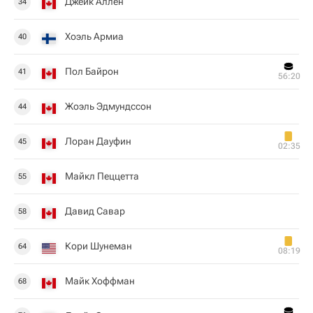
Джейк Аллен
34
Хоэль Армиа
40
Пол Байрон
41
56:20
Жоэль Эдмундссон
44
Лоран Дауфин
45
02:35
Майкл Пеццетта
55
Давид Савар
58
Кори Шунеман
64
08:19
Майк Хоффман
68