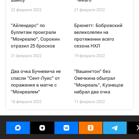
шайбу
"Чикаго"
22 февраля 2022
21 февраля 2022
"Айлендерс" по
Брюнетт: Бобровский
буллитам проиграли
великолепен на
"Монреалю", Сорокин
протяжении всего
отразил 25 бросков
сезона НХЛ
21 февраля 2022
19 февраля 2022
Два очка Бучневича не
"Вашингтон" без
спасли "Сент-Луис" от
Овечкина обыграл
поражения в матче с
"Монреаль", Кузнецов
"Монреалем"
набрал два очка
18 февраля 2022
11 февраля 2022