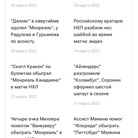
20 марта 2022
18 марта 2022
"Даллас" в овертайме
Российскому вратарю
одолел "Монреаль", у
НХЛ разбили нос
Радулова и Гурьянова
шайбой во время
по ассисту
матча: видео
18 марта 2022
14 марта 2022
"Сиэтл Кракен" по
"Айлендерс"
буллитам обыграл
разгромили
"Монреаль Канадиенс"
"Коламбус", Сорокин
в матче НХЛ
оформил шестой
шатаут в сезоне
13 марта 2022
11 марта 2022
Четыре очка Миллера
Ассист Мамина помог
помогли "Ванкуверу"
"Флориде" обыграть
обыграть "Монреаль" в
"Питтсбург" Малкина