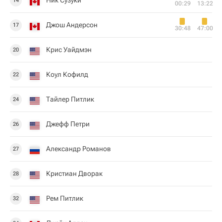
Ник Сузуки
14
00:29
13:22
Джош Андерсон
17
30:48
47:00
Крис Уайдмэн
20
Коул Кофилд
22
Тайлер Питлик
24
Джефф Петри
26
Александр Романов
27
Кристиан Дворак
28
Рем Питлик
32