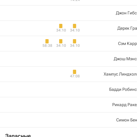
Джон Гибс
Дерек Гр
34:10
34:10
Сэм Карр
58:38
34:10
34:10
Джош Мэнс
Хампус Линдхол
47:08
Бадди Робинс
Рикард Рак
Симон Бен
Запасные