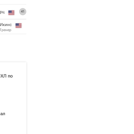
рц
41
 Икинс
Тренер
НХЛ по
рал