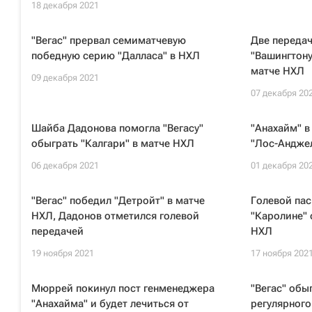
18 декабря 2021
"Вегас" прервал семиматчевую
Две переда
победную серию "Далласа" в НХЛ
"Вашингтону
матче НХЛ
09 декабря 2021
07 декабря 20
Шайба Дадонова помогла "Вегасу"
"Анахайм" в
обыграть "Калгари" в матче НХЛ
"Лос-Анджел
06 декабря 2021
01 декабря 20
"Вегас" победил "Детройт" в матче
Голевой пас
НХЛ, Дадонов отметился голевой
"Каролине" 
передачей
НХЛ
19 ноября 2021
17 ноября 202
Мюррей покинул пост генменеджера
"Вегас" обы
"Анахайма" и будет лечиться от
регулярног