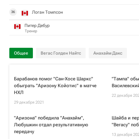
Логан Томпсон
36
Питер Дебур
Тренер
Общее
Вегас Голден Найтс
Анахайм Дакс
Барабанов помог "Сан-Хосе Шаркс"
"Тампа" обы
обыграть "Аризону Койотис" в матче
Василевский
НХЛ
22 декабря 20
29 декабря 2021
"Аризона" победила "Анахайм",
Шайба и пе
Любушкин отдал результативную
"Вегасу" по
передачу
13 декабря 20