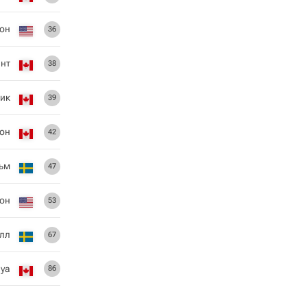
он
36
ант
38
ик
39
он
42
ьм
47
он
53
елл
67
уа
86