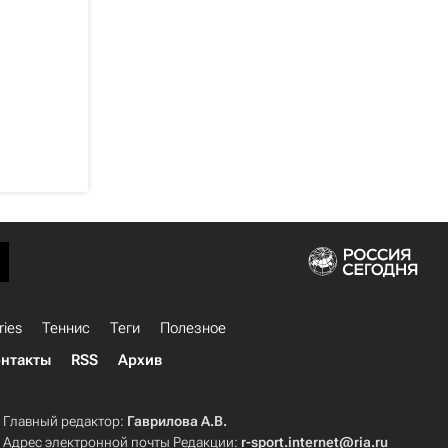
ries
Теннис
Теги
Полезное
нтакты
RSS
Архив
Главный редактор:
Гаврилова А.В.
Адрес электронной почты Редакции:
r-sport.internet@ria.ru