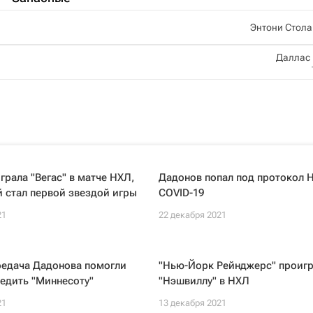
Энтони Стола
Даллас
грала "Вегас" в матче НХЛ,
Дадонов попал под протокол 
 стал первой звездой игры
COVID-19
21
22 декабря 2021
редача Дадонова помогли
"Нью-Йорк Рейнджерс" проиг
бедить "Миннесоту"
"Нэшвиллу" в НХЛ
21
13 декабря 2021