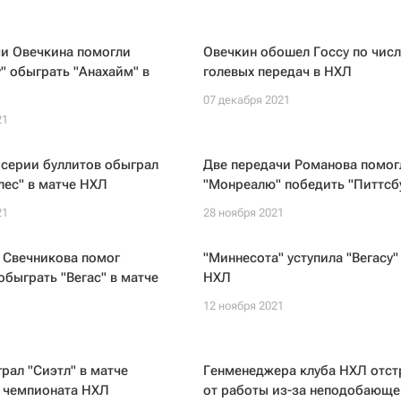
чи Овечкина помогли
Овечкин обошел Госсу по числ
" обыграть "Анахайм" в
голевых передач в НХЛ
07 декабря 2021
21
 серии буллитов обыграл
Две передачи Романова помог
ес" в матче НХЛ
"Монреалю" победить "Питтсб
21
28 ноября 2021
 Свечникова помог
"Миннесота" уступила "Вегасу"
обыграть "Вегас" в матче
НХЛ
12 ноября 2021
1
грал "Сиэтл" в матче
Генменеджера клуба НХЛ отст
о чемпионата НХЛ
от работы из-за неподобающе