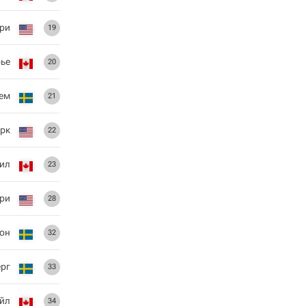
рри
19
ье
20
рем
21
рк
22
ил
23
ери
28
он
32
рг
33
йл
34