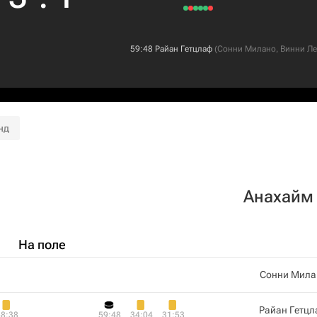
59:48
Райан Гетцлаф
(
Сонни Милано
,
Винни Ле
нд
Анахайм
На поле
Сонни Мила
Райан Гетц
58:38
59:48
34:04
31:53