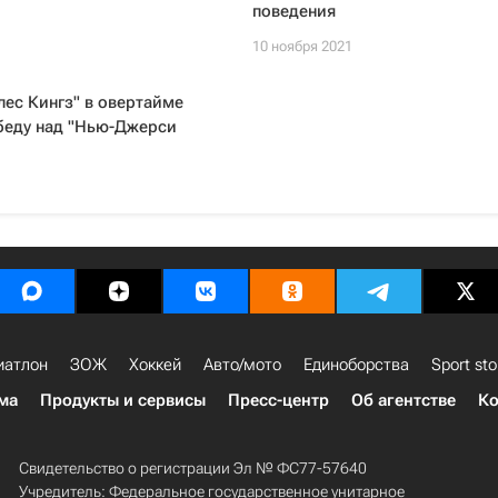
поведения
1
10 ноября 2021
ес Кингз" в овертайме
беду над "Нью-Джерси
1
иатлон
ЗОЖ
Хоккей
Авто/мото
Единоборства
Sport sto
ма
Продукты и сервисы
Пресс-центр
Об агентстве
Ко
Свидетельство о регистрации Эл № ФС77-57640
Учредитель: Федеральное государственное унитарное