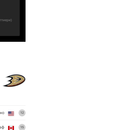
ттиери
)
но
12
лаф
15