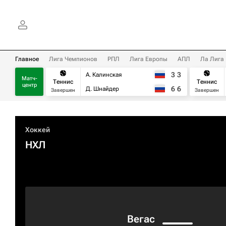
Главное
Лига Чемпионов
РПЛ
Лига Европы
АПЛ
Ла Лига
3
3
А. Калинская
Матч-
Теннис
Теннис
центр
6
6
Д. Шнайдер
Завершен
Завершен
Хоккей
НХЛ
Вегас