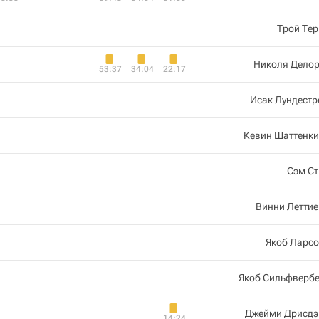
Трой Те
Николя Делор
53:37
34:04
22:17
Исак Лундест
Кевин Шаттенки
Сэм Ст
Винни Летти
Якоб Ларсс
Якоб Сильфвербе
Джейми Дрисдэ
14:24