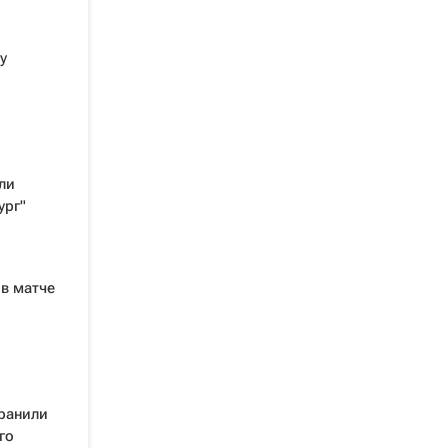
у
ли
ург"
 в матче
ранили
го