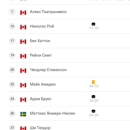
Алекс Пьетранжело
7
Николас Рой
10
11:15
Бен Хаттон
17
Рейли Смит
19
Чендлер Стивенсон
20
Майк Амадио
22
34:10
Адам Брукс
24
18:25
Маттиас Янмарк-Нюлен
26
24:39
Ши Теодор
27