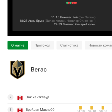
11:15
Николас Рой
(
Бен Хаттон
)
18:25
Адам Брукс
(
Дилан Коглан
,
Чендлер Стивенсон
)
24:39
Маттиас Янмарк-Нюлен
О матче
Протокол
Статистика
Новости кома
Вегас
Зак Уайтклауд
2
Брэйден Макнэбб
3
34:10
34:10
58:38