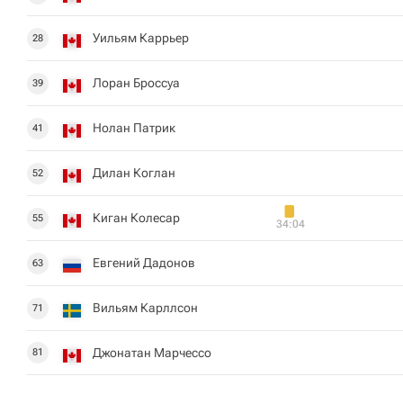
Уильям Каррьер
28
Лоран Броссуа
39
Нолан Патрик
41
Дилан Коглан
52
Киган Колесар
55
34:04
Евгений Дадонов
63
Вильям Карллсон
71
Джонатан Марчессо
81