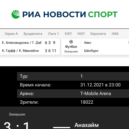
Серия А
Бундеслига
Лига 1
КХЛ
НХЛ
Евролига
НБА
6
3
9
Е. Александрова
Г. Дабровски
Аякс
Футбол
3
6
11
К. Гауфф
К. Макнейли
Шелбурн
Завершен
Тур:
1
Время начала:
31.12.2021 в 23:00
Арена:
T-Mobile Arena
Зрители:
18022
Завершен
3
:
1
Анахайм