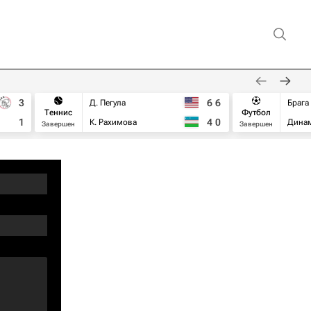
3
6
6
Д. Пегула
Брага
Теннис
Футбол
1
4
0
К. Рахимова
Дина
Завершен
Завершен