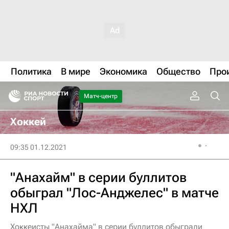
Политика
В мире
Экономика
Общество
Про
Матч-центр
Хоккей
09:35 01.12.2021
"Анахайм" в серии буллитов
обыграл "Лос-Анджелес" в матче
НХЛ
Хоккеисты "Анахайма" в серии буллитов обыграли