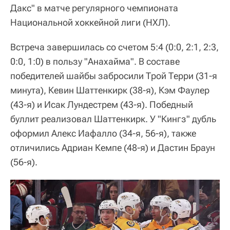
Дакс" в матче регулярного чемпионата
Национальной хоккейной лиги (НХЛ).
Встреча завершилась со счетом 5:4 (0:0, 2:1, 2:3,
0:0, 1:0) в пользу "Анахайма". В составе
победителей шайбы забросили Трой Терри (31-я
минута), Кевин Шаттенкирк (38-я), Кэм Фаулер
(43-я) и Исак Лундестрем (43-я). Победный
буллит реализовал Шаттенкирк. У "Кингз" дубль
оформил Алекс Иафалло (34-я, 56-я), также
отличились Адриан Кемпе (48-я) и Дастин Браун
(56-я).