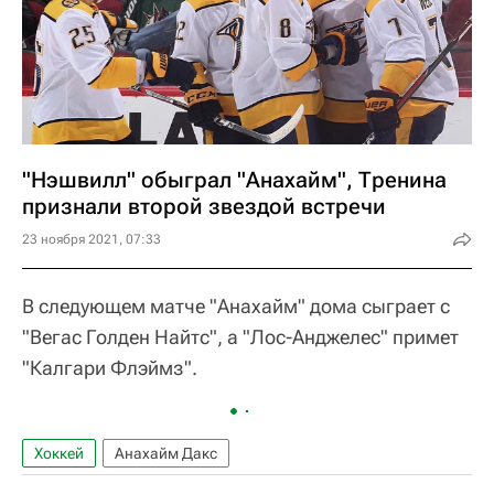
"Нэшвилл" обыграл "Анахайм", Тренина
признали второй звездой встречи
23 ноября 2021, 07:33
В следующем матче "Анахайм" дома сыграет с
"Вегас Голден Найтс", а "Лос-Анджелес" примет
"Калгари Флэймз".
Хоккей
Анахайм Дакс