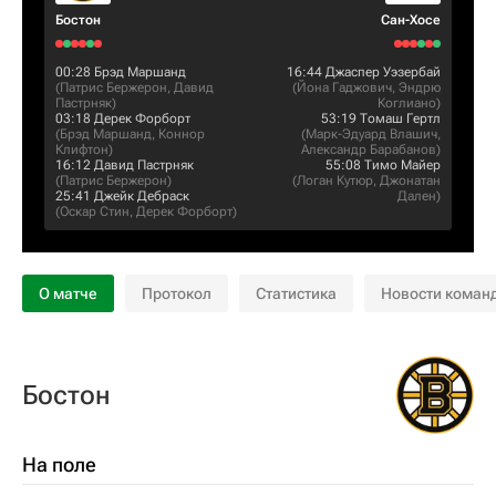
Бостон
Сан-Хосе
00:28
Брэд Маршанд
16:44
Джаспер Уэзербай
(
Патрис Бержерон
,
Давид
(
Йона Гаджович
,
Эндрю
Пастрняк
)
Коглиано
)
03:18
Дерек Форборт
53:19
Томаш Гертл
(
Брэд Маршанд
,
Коннор
(
Марк-Эдуард Влашич
,
Клифтон
)
Александр Барабанов
)
16:12
Давид Пастрняк
55:08
Тимо Майер
(
Патрис Бержерон
)
(
Логан Кутюр
,
Джонатан
25:41
Джейк Дебраск
Дален
)
(
Оскар Стин
,
Дерек Форборт
)
О матче
Протокол
Статистика
Новости коман
Бостон
На поле