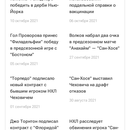
победить в дерби Нью-
поддельной справки о
Йорка
вакцинации
10 октября 2021
06 октября 2021
Гол Проворова принес
Волков набрал два очка
"Филадельфии" победу
в предсезонном матче
в предсезонной игре с
"Анахайм" — "Сан-Хосе"
"Бостоном"
27 сентября 2021
05 октября 2021
"Торпедо" подписало
"Сан-Хосе" выставил
новый контракт с
Чеховича на драфт
бывшим игроком НХЛ
отказов
Чеховичем
30 августа 2021
01 сентября 2021
Джо Торнтон подписал
НХЛ расследует
контракт с "Флоридой"
обвинения игрока "Сан-