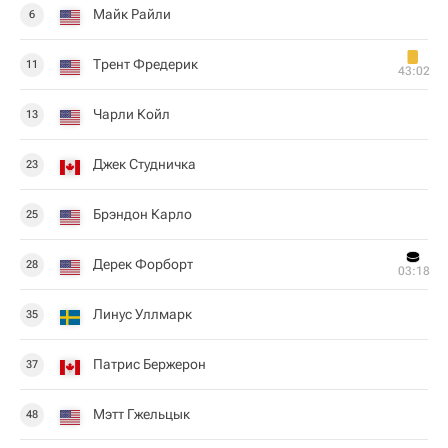
Майк Райли
6
Трент Фредерик
11
43:02
Чарли Койл
13
Джек Студничка
23
Брэндон Карло
25
Дерек Форборт
28
03:18
Линус Уллмарк
35
Патрис Бержерон
37
Мэтт Гжельцык
48