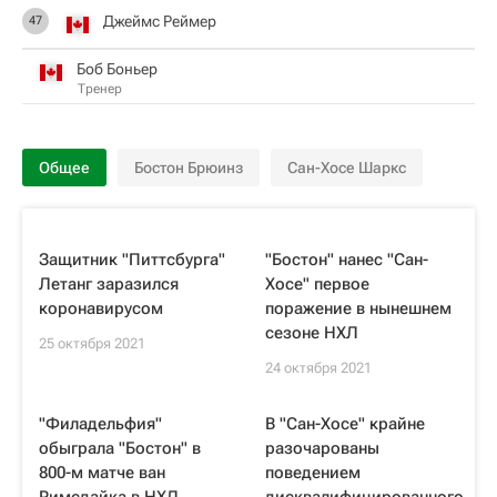
Джеймс Реймер
47
Боб Боньер
Тренер
Общее
Бостон Брюинз
Сан-Хосе Шаркс
Защитник "Питтсбурга"
"Бостон" нанес "Сан-
Летанг заразился
Хосе" первое
коронавирусом
поражение в нынешнем
сезоне НХЛ
25 октября 2021
24 октября 2021
"Филадельфия"
В "Сан-Хосе" крайне
обыграла "Бостон" в
разочарованы
800-м матче ван
поведением