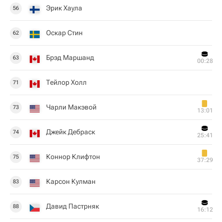
Эрик Хаула
56
Оскар Стин
62
Брэд Маршанд
63
00:28
Тейлор Холл
71
Чарли Макэвой
73
13:01
Джейк Дебраск
74
25:41
Коннор Клифтон
75
37:29
Карсон Кулман
83
Давид Пастрняк
88
16:12