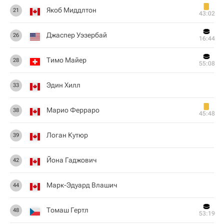
Якоб Миддлтон
21
43:02
Джаспер Уэзербай
26
16:44
Тимо Майер
28
55:08
Эдин Хилл
33
Марио Ферраро
38
45:48
Логан Кутюр
39
Йона Гаджович
42
Марк-Эдуард Влашич
44
Томаш Гертл
48
53:19