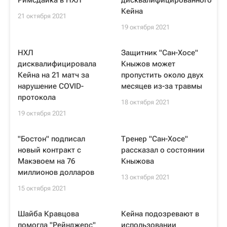
Римсдайка в НХЛ
дисквалифицированного
Кейна
21 октября 2021
19 октября 2021
НХЛ
Защитник "Сан-Хосе"
дисквалифицировала
Кныжов может
Кейна на 21 матч за
пропустить около двух
нарушение COVID-
месяцев из-за травмы
протокола
18 октября 2021
19 октября 2021
"Бостон" подписал
Тренер "Сан-Хосе"
новый контракт с
рассказал о состоянии
Макэвоем на 76
Кныжова
миллионов долларов
13 октября 2021
15 октября 2021
Шайба Кравцова
Кейна подозревают в
помогла "Рейнджерс"
использовании