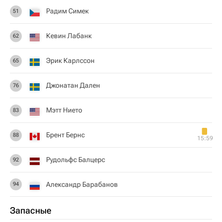
Радим Симек
51
Кевин Лабанк
62
Эрик Карлссон
65
Джонатан Дален
76
Мэтт Нието
83
Брент Бернс
88
15:59
Рудольфс Балцерс
92
Александр Барабанов
94
Запасные