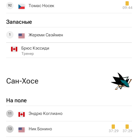
Томас Носек
92
09:44
Запасные
Жереми Свэймен
1
Брюс Кэссиди
Тренер
Сан-Хосе
На поле
Эндрю Коглиано
11
Ник Бонино
13
37:29
37:29