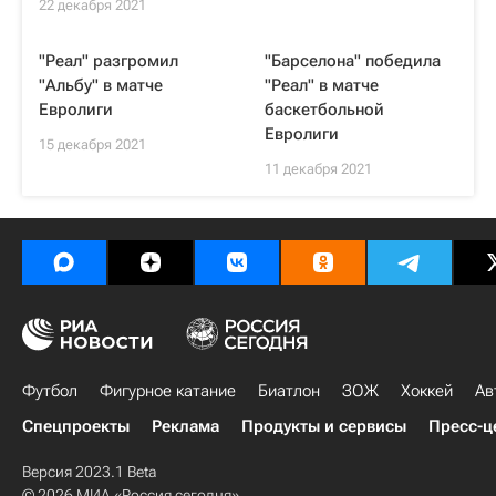
22 декабря 2021
"Реал" разгромил
"Барселона" победила
"Альбу" в матче
"Реал" в матче
Евролиги
баскетбольной
Евролиги
15 декабря 2021
11 декабря 2021
Футбол
Фигурное катание
Биатлон
ЗОЖ
Хоккей
Ав
Спецпроекты
Реклама
Продукты и сервисы
Пресс-ц
Версия 2023.1 Beta
© 2026 МИА «Россия сегодня»