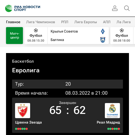
Главное
Лига Чемпионов
РПЛ
Лига Европы
АПЛ
Ла Лига
Крылья Советов
Матч-
Футбол
Футбол
центр
Балтика
08.08 15:30
08.08 18:00
Баскетбол
Евролига
Тур:
20
Время начала:
08.03.2022 в 21:00
Завершен
65
:
62
Црвена Звезда
Реал Мадрид