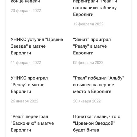
конце недели
переиграли "Реал" и
возглавили таблицу
23 февраля 2022
Евролиги
12 февраля 2022
УНИКС уступил "Црвене
"Зенит" проиграл
Звезде" в матче
"Реалу" в матче
Евролиги
Евролиги
11 февраля 2022
05 февраля 2022
УНИКС проиграл
"Реал" победил "Альбу"
"Реалу" в матче
и вышел на первое
Евролиги
место в Евролиге
26 января 2022
20 января 2022
"Реал" переиграл
Понитка: знали, что с
"Басконию" в матче
"Црвеной Звездой"
Евролиги
будет битва