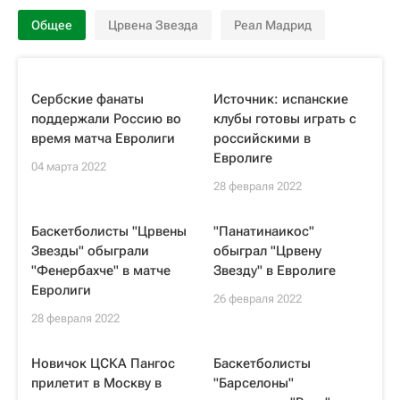
Общее
Црвена Звезда
Реал Мадрид
Сербские фанаты
Источник: испанские
поддержали Россию во
клубы готовы играть с
время матча Евролиги
российскими в
Евролиге
04 марта 2022
28 февраля 2022
Баскетболисты "Црвены
"Панатинаикос"
Звезды" обыграли
обыграл "Црвену
"Фенербахче" в матче
Звезду" в Евролиге
Евролиги
26 февраля 2022
28 февраля 2022
Новичок ЦСКА Пангос
Баскетболисты
прилетит в Москву в
"Барселоны"