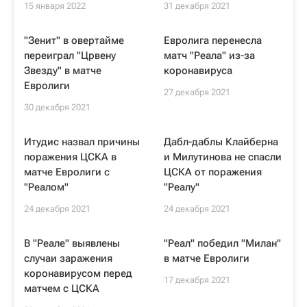
15 января 2022
31 декабря 2021
"Зенит" в овертайме
Евролига перенесла
переиграл "Црвену
матч "Реала" из-за
Звезду" в матче
коронавируса
Евролиги
27 декабря 2021
30 декабря 2021
Итудис назвал причины
Дабл-даблы Клайберна
поражения ЦСКА в
и Милутинова не спасли
матче Евролиги с
ЦСКА от поражения
"Реалом"
"Реалу"
24 декабря 2021
24 декабря 2021
В "Реале" выявлены
"Реал" победил "Милан"
случаи заражения
в матче Евролиги
коронавирусом перед
17 декабря 2021
матчем с ЦСКА