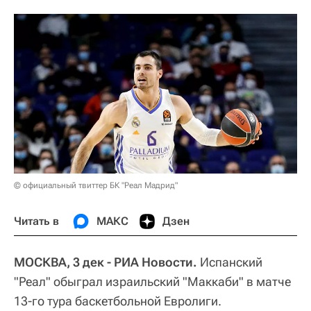
© официальный твиттер БК "Реал Мадрид"
Читать в
МАКС
Дзен
МОСКВА, 3 дек - РИА Новости.
Испанский
"Реал" обыграл израильский "Маккаби" в матче
13-го тура баскетбольной Евролиги.