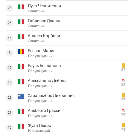
Лука Чеппителли
23
Защитник
Габриэле Дзаппа
25
Защитник
Андреа Карбони
44
Защитник
Рэзван Марин
8
Полузащитник
Рауль Белланова
12
87‎’‎
Полузащитник
Алессандро Дейола
14
82‎’‎
Полузащитник
Хараламбос Ликояннис
22
77‎’‎
Полузащитник
Альберто Грасси
27
79‎’‎
Полузащитник
Жуан Педро
10
73‎’‎
Нападающий