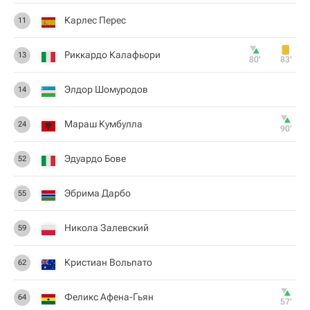
Карлес Перес
11
Риккардо Калафьори
13
80‎’‎
83‎’‎
Элдор Шомуродов
14
Мараш Кумбулла
24
90‎’‎
Эдуардо Бове
52
Эбрима Дарбо
55
Никола Залевский
59
Кристиан Вольпато
62
Феликс Афена-Гьян
64
57‎’‎