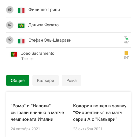
Филиппо Трипи
65
Даниэл Фузато
87
Стефан Эль-Шаарави
92
46‎’‎
Joao Sacramento
84‎’‎
Тренер
Общее
Кальяри
Рома
"Рома" и "Наполи"
Кокорин вошел в заявку
сыграли вничью в матче
"Фиорентины" на матч
чемпионата Италии
серии А с "Кальяри"
24 октября 2021
23 октября 2021