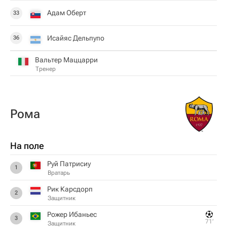
Адам Оберт
33
Исайяс Дельпупо
36
Вальтер Маццарри
Тренер
Рома
На поле
Руй Патрисиу
1
Вратарь
Рик Карсдорп
2
Защитник
Рожер Ибаньес
3
71‎’‎
Защитник