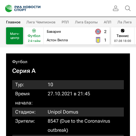
Главное
Лига Чемпионов
РПЛ
Лига Европы
АПЛ
Ла Лига
2
Бавария
Матч-
Футбол
Теннис
центр
1
Астон Вилла
2-й тайм
07.08 18:00
Футбол
Серия А
Тур:
10
Время
27.10.2021 в 21:45
начала:
Стадион:
Unipol Domus
Зрители:
8547 (Due to the Coronavirus
outbreak)