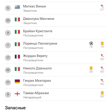
Матиас Винья
5
57‎’‎
Защитник
Джанлука Манчини
23
Защитник
Брайан Кристанте
4
Полузащитник
Лоренцо Пеллегрини
7
78‎’‎
79‎’‎
Полузащитник
Жордан Верету
17
90‎’‎
Полузащитник
Николо Дзаньоло
22
38‎’‎
80‎’‎
Полузащитник
Генрих Мхитарян
77
46‎’‎
Полузащитник
Тэмми Абрахам
9
80‎’‎
Нападающий
Запасные