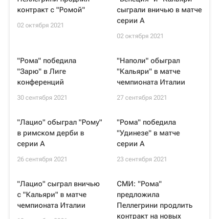
контракт с "Ромой"
сыграли вничью в матче
серии А
02 октября 2021
02 октября 2021
"Рома" победила
"Наполи" обыграл
"Зарю" в Лиге
"Кальяри" в матче
конференций
чемпионата Италии
30 сентября 2021
27 сентября 2021
"Лацио" обыграл "Рому"
"Рома" победила
в римском дерби в
"Удинезе" в матче
серии А
серии А
26 сентября 2021
23 сентября 2021
"Лацио" сыграл вничью
СМИ: "Рома"
с "Кальяри" в матче
предложила
чемпионата Италии
Пеллегрини продлить
контракт на новых