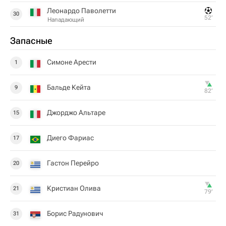
Леонардо Паволетти
30
52‎’‎
Нападающий
Запасные
Симоне Арести
1
Бальде Кейта
9
82‎’‎
Джорджо Альтаре
15
Диего Фариас
17
Гастон Перейро
20
Кристиан Олива
21
79‎’‎
Борис Радунович
31