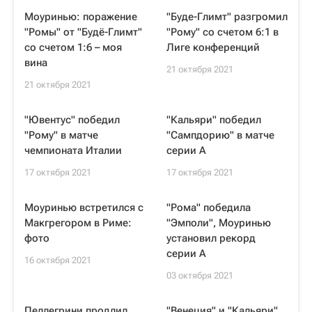
Моуринью: поражение
"Буде-Глимт" разгромил
"Ромы" от "Будё-Глимт"
"Рому" со счетом 6:1 в
со счетом 1:6 – моя
Лиге конференций
вина
21 октября 2021
21 октября 2021
"Ювентус" победил
"Кальяри" победил
"Рому" в матче
"Сампдорию" в матче
чемпионата Италии
серии А
17 октября 2021
17 октября 2021
Моуринью встретился с
"Рома" победила
Макгрегором в Риме:
"Эмполи", Моуринью
фото
установил рекорд
серии А
16 октября 2021
03 октября 2021
Пеллегрини продлил
"Венеция" и "Кальяри"