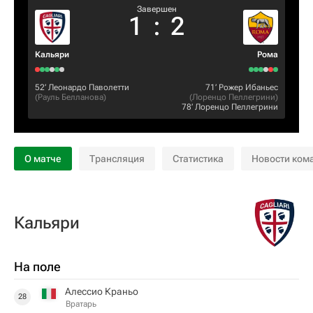
Завершен
1
:
2
Кальяри
Рома
52‎’‎
Леонардо Паволетти
71‎’‎
Рожер Ибаньес
(
Рауль Белланова
)
(
Лоренцо Пеллегрини
)
78‎’‎
Лоренцо Пеллегрини
О матче
Трансляция
Статистика
Новости ком
Кальяри
На поле
Алессио Краньо
28
Вратарь