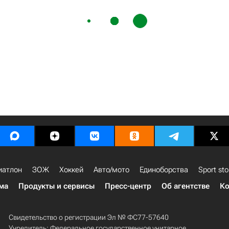
иатлон
ЗОЖ
Хоккей
Авто/мото
Единоборства
Sport sto
ма
Продукты и сервисы
Пресс-центр
Об агентстве
Ко
Свидетельство о регистрации Эл № ФС77-57640
Учредитель: Федеральное государственное унитарное