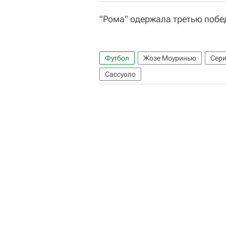
"Рома" одержала третью побе
Футбол
Жозе Моуринью
Сери
Сассуоло