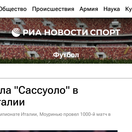
Общество
Происшествия
Армия
Наука
Ку
Футбол
ла "Сассуоло" в
талии
емпионате Италии, Моуринью провел 1000-й матч в