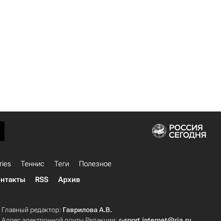
ries
Теннис
Теги
Полезное
нтакты
RSS
Архив
Главный редактор:
Гаврилова А.В.
Адрес электронной почты Редакции:
r-sport.internet@ria.ru