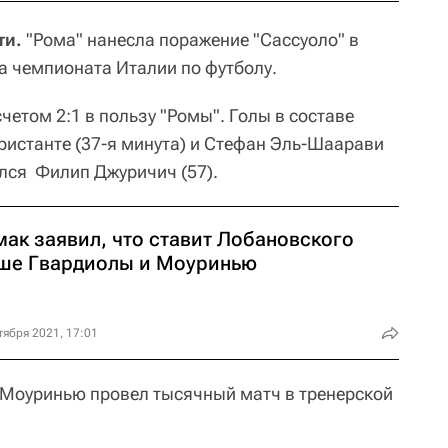
ти.
"Рома" нанесла поражение "Сассуоло" в
а чемпионата Италии по футболу.
четом 2:1 в пользу "Ромы". Голы в составе
ристанте (37-я минута) и Стефан Эль-Шаарави
лся ‎ Филип Джуричич (57).
мак заявил, что ставит Лобановского
ше Гвардиолы и Моуринью
тября 2021, 17:01
Моуринью провел тысячный матч в тренерской